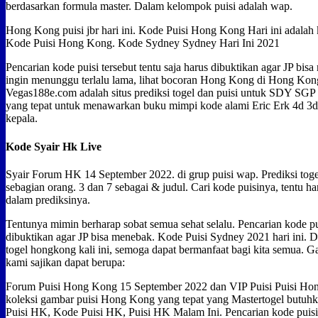
berdasarkan formula master. Dalam kelompok puisi adalah wap.
Hong Kong puisi jbr hari ini. Kode Puisi Hong Kong Hari ini adala
Kode Puisi Hong Kong. Kode Sydney Sydney Hari Ini 2021
Pencarian kode puisi tersebut tentu saja harus dibuktikan agar JP bis
ingin menunggu terlalu lama, lihat bocoran Hong Kong di Hong Kon
Vegas188e.com adalah situs prediksi togel dan puisi untuk SDY SGP
yang tepat untuk menawarkan buku mimpi kode alami Eric Erk 4d 3d
kepala.
Kode Syair Hk Live
Syair Forum HK 14 September 2022. di grup puisi wap. Prediksi toge
sebagian orang. 3 dan 7 sebagai & judul. Cari kode puisinya, tentu h
dalam prediksinya.
Tentunya mimin berharap sobat semua sehat selalu. Pencarian kode puis
dibuktikan agar JP bisa menebak. Kode Puisi Sydney 2021 hari ini. 
togel hongkong kali ini, semoga dapat bermanfaat bagi kita semua.
kami sajikan dapat berupa:
Forum Puisi Hong Kong 15 September 2022 dan VIP Puisi Puisi Hon
koleksi gambar puisi Hong Kong yang tepat yang Mastertogel butuh
Puisi HK, Kode Puisi HK, Puisi HK Malam Ini. Pencarian kode puisi t