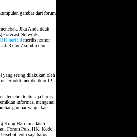
h kumpulan gambar dari forum
a menebak. Jika Anda tidak
g Forecast Network.
HK hari ini
merilis nomor
 2d. 3 dan 7 sumbu dan
l yang sering dilakukan oleh
arus terbukti memberikan JP
i tersebut tentu saja harus
Demikian informasi mengenai
 Gambar-gambar yang akan
g Kong Hari ini adalah
kan. Forum Puisi HK, Kode
ersebut tentu saja harus