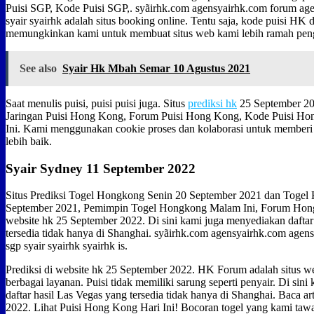
Puisi SGP, Kode Puisi SGP,. syãirhk.com agensyairhk.com forum agen
syair syairhk adalah situs booking online. Tentu saja, kode puisi HK d
memungkinkan kami untuk membuat situs web kami lebih ramah pen
See also
Syair Hk Mbah Semar 10 Agustus 2021
Saat menulis puisi, puisi puisi juga. Situs
prediksi hk
25 September 202
Jaringan Puisi Hong Kong, Forum Puisi Hong Kong, Kode Puisi H
Ini. Kami menggunakan cookie proses dan kolaborasi untuk membe
lebih baik.
Syair Sydney 11 September 2022
Situs Prediksi Togel Hongkong Senin 20 September 2021 dan Togel
September 2021, Pemimpin Togel Hongkong Malam Ini, Forum Hong 
website hk 25 September 2022. Di sini kami juga menyediakan daftar
tersedia tidak hanya di Shanghai. syãirhk.com agensyairhk.com agens
sgp syair syairhk syairhk is.
Prediksi di website hk 25 September 2022. HK Forum adalah situs 
berbagai layanan. Puisi tidak memiliki sarung seperti penyair. Di sin
daftar hasil Las Vegas yang tersedia tidak hanya di Shanghai. Baca a
2022. Lihat Puisi Hong Kong Hari Ini! Bocoran togel yang kami tawa