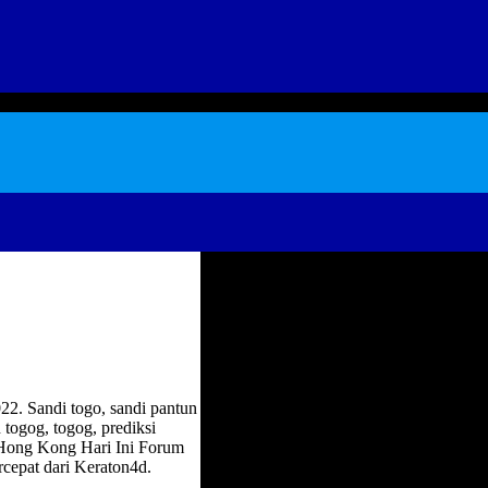
22. Sandi togo, sandi pantun
 togog, togog, prediksi
 Hong Kong Hari Ini Forum
rcepat dari Keraton4d.