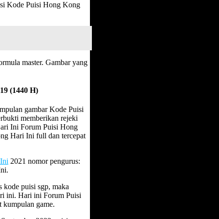
eksi Kode Puisi Hong Kong
formula master. Gambar yang
19 (1440 H)
kumpulan gambar Kode Puisi
erbukti memberikan rejeki
ri Ini Forum Puisi Hong
 Hari Ini full dan tercepat
Ini
2021 nomor pengurus:
ni.
s kode puisi sgp, maka
 ini. Hari ini Forum Puisi
at kumpulan game.