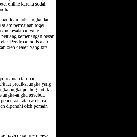
ogel online karena sudah
nuh.
 panduan puisi angka dan
. Dalam permainan togel
ukan kesalahan yang
an peluang kemenangan besar
dar. Perkiraan odds atau
n oleh dealer, yang kita
 permainan taruhan
rkuat prediksi angka yang
angka-angka penting untuk
s angka-angka tersebut.
pencitraan atau asosiasi
dan dipenuhi oleh pemain
ni semoga dapat membawa