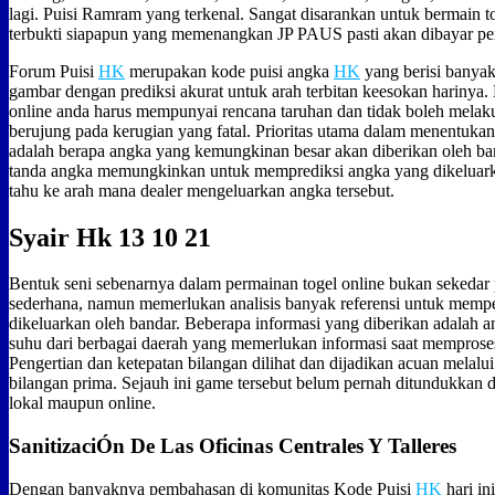
lagi. Puisi Ramram yang terkenal. Sangat disarankan untuk bermain t
terbukti siapapun yang memenangkan JP PAUS pasti akan dibayar pe
Forum Puisi
HK
merupakan kode puisi angka
HK
yang berisi banyak
gambar dengan prediksi akurat untuk arah terbitan keesokan harinya
online anda harus mempunyai rencana taruhan dan tidak boleh melak
berujung pada kerugian yang fatal. Prioritas utama dalam menentuk
adalah berapa angka yang kemungkinan besar akan diberikan oleh ban
tanda angka memungkinkan untuk memprediksi angka yang dikeluarka
tahu ke arah mana dealer mengeluarkan angka tersebut.
Syair Hk 13 10 21
Bentuk seni sebenarnya dalam permainan togel online bukan sekedar
sederhana, namun memerlukan analisis banyak referensi untuk mempe
dikeluarkan oleh bandar. Beberapa informasi yang diberikan adalah 
suhu dari berbagai daerah yang memerlukan informasi saat memprose
Pengertian dan ketepatan bilangan dilihat dan dijadikan acuan melalui 
bilangan prima. Sejauh ini game tersebut belum pernah ditundukkan 
lokal maupun online.
SanitizaciÓn De Las Oficinas Centrales Y Talleres
Dengan banyaknya pembahasan di komunitas Kode Puisi
HK
hari i