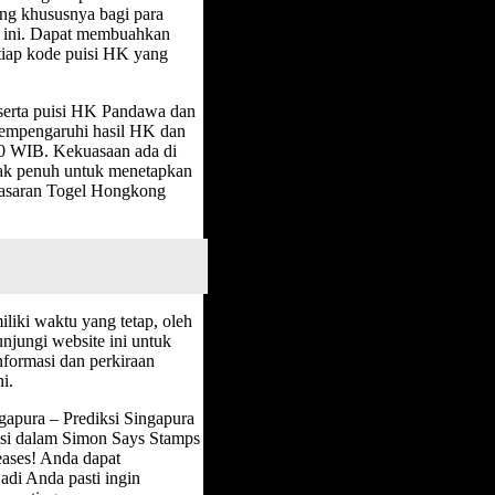
ng khususnya bagi para
 ini. Dapat membuahkan
etiap kode puisi HK yang
 serta puisi HK Pandawa dan
mempengaruhi hasil HK dan
30 WIB. Kekuasaan ada di
hak penuh untuk menetapkan
 pasaran Togel Hongkong
liki waktu yang tetap, oleh
njungi website ini untuk
formasi dan perkiraan
i.
ura – Prediksi Singapura
pasi dalam Simon Says Stamps
ases! Anda dapat
adi Anda pasti ingin