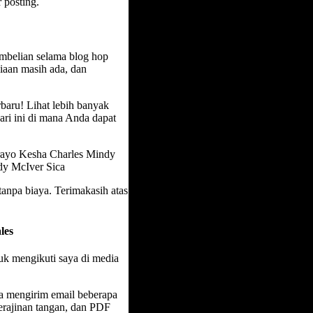
 posting.
embelian selama blog hop
iaan masih ada, dan
baru! Lihat lebih banyak
ari ini di mana Anda dapat
rayo Kesha Charles Mindy
y McIver Sica
tanpa biaya. Terimakasih atas
les
k mengikuti saya di media
ya mengirim email beberapa
 kerajinan tangan, dan PDF