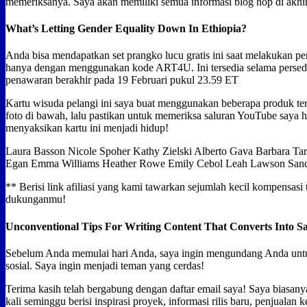
memeriksanya. Saya akan memiliki semua informasi blog hop di akhir
What’s Letting Gender Equality Down In Ethiopia?
Anda bisa mendapatkan set prangko lucu gratis ini saat melakukan p
hanya dengan menggunakan kode ART4U. Ini tersedia selama persed
penawaran berakhir pada 19 Februari pukul 23.59 ET
Kartu wisuda pelangi ini saya buat menggunakan beberapa produk ter
foto di bawah, lalu pastikan untuk memeriksa saluran YouTube saya h
menyaksikan kartu ini menjadi hidup!
Laura Basson Nicole Spoher Kathy Zielski Alberto Gava Barbara Ta
Egan Emma Williams Heather Rowe Emily Cebol Leah Lawson Sand
** Berisi link afiliasi yang kami tawarkan sejumlah kecil kompensasi 
dukunganmu!
Unconventional Tips For Writing Content That Converts Into Sa
Sebelum Anda memulai hari Anda, saya ingin mengundang Anda untu
sosial. Saya ingin menjadi teman yang cerdas!
Terima kasih telah bergabung dengan daftar email saya! Saya biasan
kali seminggu berisi inspirasi proyek, informasi rilis baru, penjualan