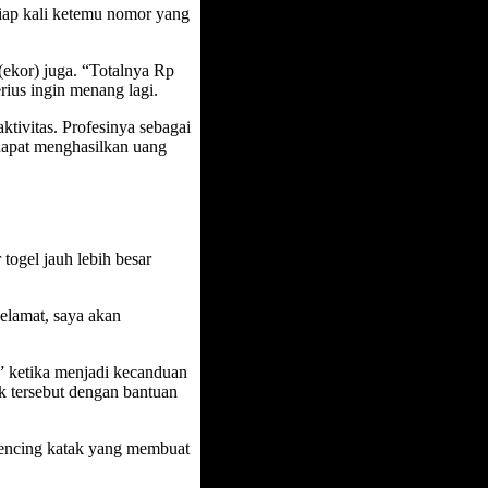
iap kali ketemu nomor yang
(ekor) juga. “Totalnya Rp
rius ingin menang lagi.
tivitas. Profesinya sebagai
 dapat menghasilkan uang
ogel jauh lebih besar
selamat, saya akan
” ketika menjadi kecanduan
k tersebut dengan bantuan
 kencing katak yang membuat