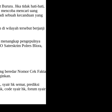
Burura. Jika tidak hati-hati,
g mencoba mencari uang
jadi sebuah kecanduan yang
di wilayah tersebut berjanji
ai menangkap pengepulnya
 Satreskrim Polres Blora,
ang beredar Nomor Cek Fakta
ginkan.
, syair hk semar, prediksi
hk, code syair hk, forum syair