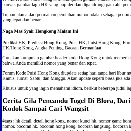
banyak gambar lagu HK yang populer dan digandrungi para ahli pemi
Tujuan utama dari permainan pemilihan nomor adalah sebagai pedo
yang tepat dan benar.
Naga Mas Syair Hongkong Malam Ini
Prediksi HK, Prediksi Hong Kong, Puisi HK, Puisi Hong Kong, Foru
HK/Hong Kong, Angka Penting, Bacaan Bermanfaat
Gunakan kumpulan gambar header kode Hong Kong untuk memeriks
bahwa Anda memiliki nomor yang benar dan tepat.
Forum Kode Puisi Hong Kong diupdate setiap hari tanpa hari libur mu
Kamis, Jumat, Sabtu, dan Minggu. Akan update seperti biasa jika ada h
Khusus untuk yang ingin memahami idiom, berikut beberapa judul l
Cerita Gila Pencandu Togel Di Blora, Da
Kodok Sampai Cari Wangsit
#tags : hk detail, detail hong kong, nomor kunci hk, nomor game ho
nomor, bocoran hk, bocoran hong kong, bocoran langsung, bocoran 