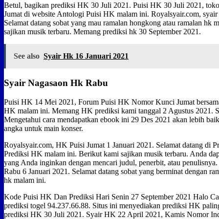
Betul, bagikan prediksi HK 30 Juli 2021. Puisi HK 30 Juli 2021, to
Jumat di website Antologi Puisi HK malam ini. Royalsyair.com, syair
Selamat datang sobat yang mau ramalan hongkong atau ramalan hk ma
sajikan musik terbaru. Memang prediksi hk 30 September 2021.
See also
Syair Hk 16 Januari 2021
Syair Nagasaon Hk Rabu
Puisi HK 14 Mei 2021, Forum Puisi HK Nomor Kunci Jumat bersam
HK malam ini. Memang HK prediksi kami tanggal 2 Agustus 2021. Sy
Mengetahui cara mendapatkan ebook ini 29 Des 2021 akan lebih baik
angka untuk main konser.
Royalsyair.com, HK Puisi Jumat 1 Januari 2021. Selamat datang di P
Prediksi HK malam ini. Berikut kami sajikan musik terbaru. Anda 
yang Anda inginkan dengan mencari judul, penerbit, atau penulisnya.
Rabu 6 Januari 2021. Selamat datang sobat yang berminat dengan ra
hk malam ini.
Kode Puisi HK Dan Prediksi Hari Senin 27 September 2021 Halo Capt
prediksi togel 94.237.66.88. Situs ini menyediakan prediksi HK palin
prediksi HK 30 Juli 2021. Syair HK 22 April 2021, Kamis Nomor I