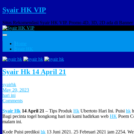
Syair HK VIP
Situs Rekomendasi Syair HK VIP. Promo 4D, 3D, 2D ada di Banner
Home
Syair HK
Syair Hk 14 April 21
syairhk
May 20, 2023
hari ini
Comments
Syair Hk
14 April 21
– Tips Produk
Hk
Ubertoto Hari Ini. Puisi
hk
h
Bagi pecinta togel hongkong hari ini kami hadirkan web
HK
Poem Co
malam ini.
Kode Puisi prediksi
hk
13 Juni 2021. 25 Februari 2021 jam 2254. W