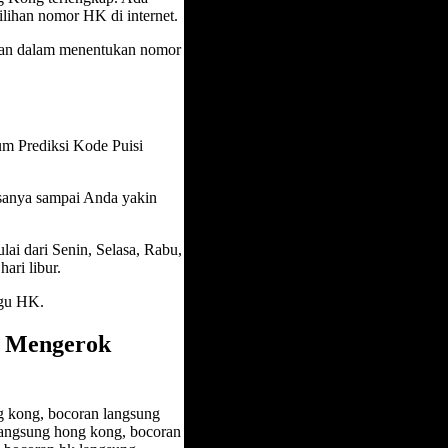
lihan nomor HK di internet.
man dalam menentukan nomor
m Prediksi Kode Puisi
anya sampai Anda yakin
lai dari Senin, Selasa, Rabu,
ari libur.
agu HK.
ri Mengerok
ng kong, bocoran langsung
langsung hong kong, bocoran