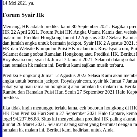
14 Mei 2021 ya.
Forum Syair Hk
Memang, HK adalah prediksi kami 30 September 2021. Bagikan predi
HK 22 April 2021, Forum Puisi HK Angka Utama Kamis dan websi
malam ini. Prediksi Hongkong Jumat 12 Agustus 2022 Selasa Kami 
dan jumlah angka untuk bermain jackpot. Syair HK 2 Agustus 2021, 
HK dan Website Kumpulan Puisi HK malam ini. Royalsyair.com, Pui
Selamat datang sobat Ramalan Hongkong atau Prediksi HK. Berikut k
Royalsyair.com, syair hk Jumat 7 Januari 2021. Selamat datang sob
atau ramalan hk malam ini. Berikut kami sajikan musik terbaru.
Prediksi Hongkong Jumat 12 Agustus 2022 Selasa Kami akan membe
angka untuk bermain jackpot. Royalsyair.com, syair hk Jumat 7 Janua
sobat yang mau ramalan hongkong atau ramalan hk malam ini. Berikut
Rambu dan Ramalan Puisi Hari Senin 27 September 2021 Halo Kapten,
prediksi.
Jika tidak ingin menunggu terlalu lama, cek bocoran hongkong di HK
HK Dan Prediksi Hari Senin 27 September 2021 Halo Captare, kembali
togel 94.237.66.88. Situs ini menyediakan prediksi HK paling akurat.
Jum’at 26 Maret 2021. Selamat datang sobat yang berminat dengan 
ramalan hk malam ini. Berikut kami hadirkan untuk Anda.