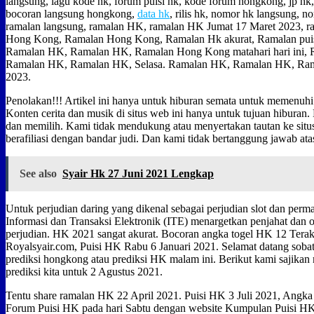
langsung, lagu kode hk, forum puisi hk, kode forum hongkong, jp hk
bocoran langsung hongkong,
data hk
, rilis hk, nomor hk langsung, 
ramalan langsung, ramalan HK, ramalan HK Jumat 17 Maret 2023, r
Hong Kong, Ramalan Hong Kong, Ramalan Hk akurat, Ramalan pu
Ramalan HK, Ramalan HK, Ramalan Hong Kong matahari hari ini,
Ramalan HK, Ramalan HK, Selasa. Ramalan HK, Ramalan HK, Ram
2023.
Penolakan!!! Artikel ini hanya untuk hiburan semata untuk memenuhi
Konten cerita dan musik di situs web ini hanya untuk tujuan hiburan
dan memilih. Kami tidak mendukung atau menyertakan tautan ke situs
berafiliasi dengan bandar judi. Dan kami tidak bertanggung jawab atas is
See also
Syair Hk 27 Juni 2021 Lengkap
Untuk perjudian daring yang dikenal sebagai perjudian slot dan per
Informasi dan Transaksi Elektronik (ITE) menargetkan penjahat dan 
perjudian. HK 2021 sangat akurat. Bocoran angka togel HK 12 Terak
Royalsyair.com, Puisi HK Rabu 6 Januari 2021. Selamat datang soba
prediksi hongkong atau prediksi HK malam ini. Berikut kami sajika
prediksi kita untuk 2 Agustus 2021.
Tentu share ramalan HK 22 April 2021. Puisi HK 3 Juli 2021, Angka 
Forum Puisi HK pada hari Sabtu dengan website Kumpulan Puisi HK