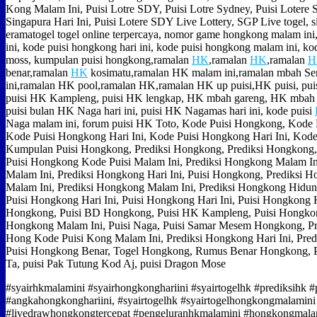
Kong Malam Ini, Puisi Lotre SDY, Puisi Lotre Sydney, Puisi Lotere 
Singapura Hari Ini, Puisi Lotere SDY Live Lottery, SGP Live togel, sin
eramatogel togel online terpercaya, nomor game hongkong malam ini,
ini, kode puisi hongkong hari ini, kode puisi hongkong malam ini, k
moss, kumpulan puisi hongkong,ramalan
HK
,ramalan
HK
,ramalan
H
benar,ramalan
HK
kosimatu,ramalan HK malam ini,ramalan mbah 
ini,ramalan HK pool,ramalan HK,ramalan HK up puisi,HK puisi, pui
puisi HK Kampleng, puisi HK lengkap, HK mbah gareng, HK mbah
puisi bulan HK Naga hari ini, puisi HK Nagamas hari ini, kode puisi
Naga malam ini, forum puisi HK Toto, Kode Puisi Hongkong, Kode P
Kode Puisi Hongkong Hari Ini, Kode Puisi Hongkong Hari Ini, Kod
Kumpulan Puisi Hongkong, Prediksi Hongkong, Prediksi Hongkong,
Puisi Hongkong Kode Puisi Malam Ini, Prediksi Hongkong Malam In
Malam Ini, Prediksi Hongkong Hari Ini, Puisi Hongkong, Prediksi 
Malam Ini, Prediksi Hongkong Malam Ini, Prediksi Hongkong Hidu
Puisi Hongkong Hari Ini, Puisi Hongkong Hari Ini, Puisi Hongkong Ha
Hongkong, Puisi BD Hongkong, Puisi HK Kampleng, Puisi Hongkon
Hongkong Malam Ini, Puisi Naga, Puisi Samar Mesem Hongkong, Pr
Hong Kode Puisi Kong Malam Ini, Prediksi Hongkong Hari Ini, Pre
Puisi Hongkong Benar, Togel Hongkong, Rumus Benar Hongkong, Pa
Ta, puisi Pak Tutung Kod Aj, puisi Dragon Mose
#syairhkmalamini #syairhongkonghariini #syairtogelhk #prediksihk 
#angkahongkonghariini, #syairtogelhk #syairtogelhongkongmalamini
#livedrawhongkongtercepat #pengeluranhkmalamini #hongkongmalam