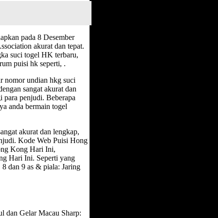
 siapkan pada 8 Desember
sociation akurat dan tepat.
ka suci togel HK terbaru,
m puisi hk seperti, .
r nomor undian hkg suci
dengan sangat akurat dan
i para penjudi. Beberapa
nya anda bermain togel
angat akurat dan lengkap,
enjudi. Kode Web Puisi Hong
ng Kong Hari Ini,
 Hari Ini. Seperti yang
8 dan 9 as & piala: Jaring
dul dan Gelar Macau Sharp: