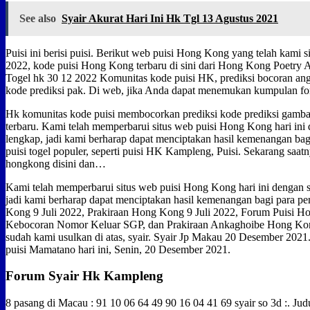
See also
Syair Akurat Hari Ini Hk Tgl 13 Agustus 2021
Puisi ini berisi puisi. Berikut web puisi Hong Kong yang telah kami
2022, kode puisi Hong Kong terbaru di sini dari Hong Kong Poetry As
Togel hk 30 12 2022 Komunitas kode puisi HK, prediksi bocoran ang
kode prediksi pak. Di web, jika Anda dapat menemukan kumpulan foru
Hk komunitas kode puisi membocorkan prediksi kode prediksi gamba
terbaru. Kami telah memperbarui situs web puisi Hong Kong hari ini 
lengkap, jadi kami berharap dapat menciptakan hasil kemenangan bag
puisi togel populer, seperti puisi HK Kampleng, Puisi. Sekarang saat
hongkong disini dan…
Kami telah memperbarui situs web puisi Hong Kong hari ini dengan s
jadi kami berharap dapat menciptakan hasil kemenangan bagi para p
Kong 9 Juli 2022, Prakiraan Hong Kong 9 Juli 2022, Forum Puisi Ho
Kebocoran Nomor Keluar SGP, dan Prakiraan Ankaghoibe Hong Kong
sudah kami usulkan di atas, syair. Syair Jp Makau 20 Desember 2021. 
puisi Mamatano hari ini, Senin, 20 Desember 2021.
Forum Syair Hk Kampleng
8 pasang di Macau : 91 10 06 64 49 90 16 04 41 69 syair so 3d :. Ju