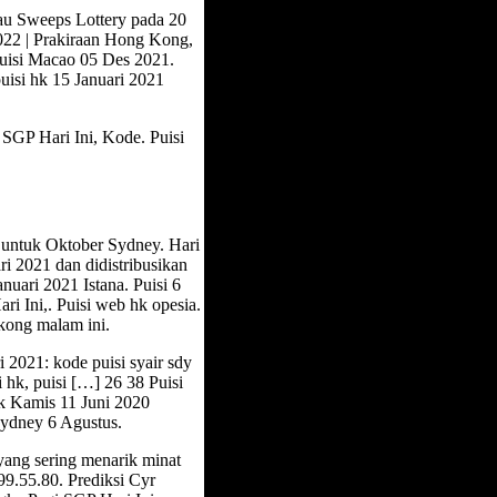
u Sweeps Lottery pada 20
022 | Prakiraan Hong Kong,
Puisi Macao 05 Des 2021.
uisi hk 15 Januari 2021
SGP Hari Ini, Kode. Puisi
 untuk Oktober Sydney. Hari
i 2021 dan didistribusikan
uari 2021 Istana. Puisi 6
i Ini,. Puisi web hk opesia.
kong malam ini.
i 2021: kode puisi syair sdy
 hk, puisi […] 26 38 Puisi
k Kamis 11 Juni 2020
Sydney 6 Agustus.
yang sering menarik minat
9.55.80. Prediksi Cyr