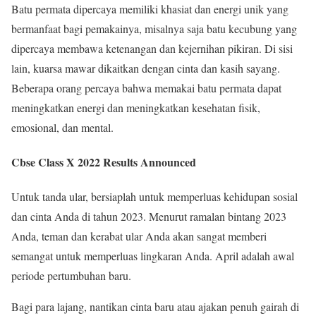
Batu permata dipercaya memiliki khasiat dan energi unik yang
bermanfaat bagi pemakainya, misalnya saja batu kecubung yang
dipercaya membawa ketenangan dan kejernihan pikiran. Di sisi
lain, kuarsa mawar dikaitkan dengan cinta dan kasih sayang.
Beberapa orang percaya bahwa memakai batu permata dapat
meningkatkan energi dan meningkatkan kesehatan fisik,
emosional, dan mental.
Cbse Class X 2022 Results Announced
Untuk tanda ular, bersiaplah untuk memperluas kehidupan sosial
dan cinta Anda di tahun 2023. Menurut ramalan bintang 2023
Anda, teman dan kerabat ular Anda akan sangat memberi
semangat untuk memperluas lingkaran Anda. April adalah awal
periode pertumbuhan baru.
Bagi para lajang, nantikan cinta baru atau ajakan penuh gairah di