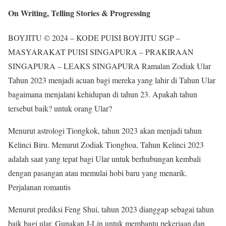
On Writing, Telling Stories & Progressing
BOYJITU © 2024 – KODE PUISI BOYJITU SGP –
MASYARAKAT PUISI SINGAPURA – PRAKIRAAN
SINGAPURA – LEAKS SINGAPURA Ramalan Zodiak Ular
Tahun 2023 menjadi acuan bagi mereka yang lahir di Tahun Ular
bagaimana menjalani kehidupan di tahun 23. Apakah tahun
tersebut baik? untuk orang Ular?
Menurut astrologi Tiongkok, tahun 2023 akan menjadi tahun
Kelinci Biru. Menurut Zodiak Tionghoa, Tahun Kelinci 2023
adalah saat yang tepat bagi Ular untuk berhubungan kembali
dengan pasangan atau memulai hobi baru yang menarik.
Perjalanan romantis
Menurut prediksi Feng Shui, tahun 2023 dianggap sebagai tahun
baik bagi ular. Gunakan J-Lin untuk membantu pekerjaan dan