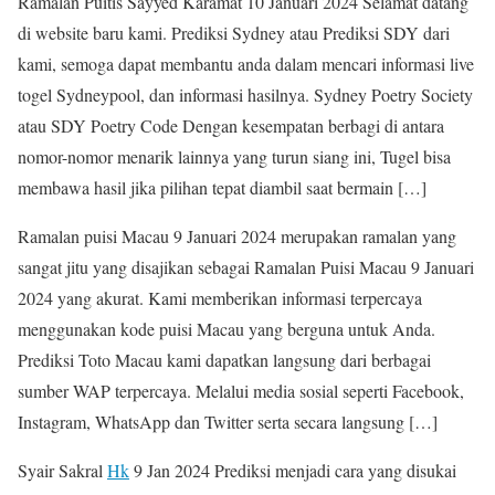
Ramalan Puitis Sayyed Karamat 10 Januari 2024 Selamat datang
di website baru kami. Prediksi Sydney atau Prediksi SDY dari
kami, semoga dapat membantu anda dalam mencari informasi live
togel Sydneypool, dan informasi hasilnya. Sydney Poetry Society
atau SDY Poetry Code Dengan kesempatan berbagi di antara
nomor-nomor menarik lainnya yang turun siang ini, Tugel bisa
membawa hasil jika pilihan tepat diambil saat bermain […]
Ramalan puisi Macau 9 Januari 2024 merupakan ramalan yang
sangat jitu yang disajikan sebagai Ramalan Puisi Macau 9 Januari
2024 yang akurat. Kami memberikan informasi terpercaya
menggunakan kode puisi Macau yang berguna untuk Anda.
Prediksi Toto Macau kami dapatkan langsung dari berbagai
sumber WAP terpercaya. Melalui media sosial seperti Facebook,
Instagram, WhatsApp dan Twitter serta secara langsung […]
Syair Sakral
Hk
9 Jan 2024 Prediksi menjadi cara yang disukai