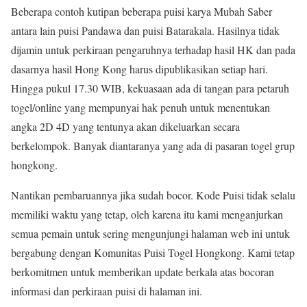
Beberapa contoh kutipan beberapa puisi karya Mubah Saber
antara lain puisi Pandawa dan puisi Batarakala. Hasilnya tidak
dijamin untuk perkiraan pengaruhnya terhadap hasil HK dan pada
dasarnya hasil Hong Kong harus dipublikasikan setiap hari.
Hingga pukul 17.30 WIB, kekuasaan ada di tangan para petaruh
togel/online yang mempunyai hak penuh untuk menentukan
angka 2D 4D yang tentunya akan dikeluarkan secara
berkelompok. Banyak diantaranya yang ada di pasaran togel grup
hongkong.
Nantikan pembaruannya jika sudah bocor. Kode Puisi tidak selalu
memiliki waktu yang tetap, oleh karena itu kami menganjurkan
semua pemain untuk sering mengunjungi halaman web ini untuk
bergabung dengan Komunitas Puisi Togel Hongkong. Kami tetap
berkomitmen untuk memberikan update berkala atas bocoran
informasi dan perkiraan puisi di halaman ini.