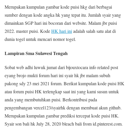
Merupakan kumpulan gambar kode puisi hkg dari berbagai
sumber dengan kode angka hk yang tepat itu. Jumlah syair yang
dimainkan SGP hari ini bocoran dari website. Malam jbr puisi
2022. master puisi. Kode
HK hari ini
adalah salah satu alat di
dunia togel untuk mencari nomor togel.
Lampiran Sma Sulawesi Tengah
Sobat web adhi luwuk jumat dari bijouxtocara info related post
eyang brojo mukti forum hari ini syair hk jbr malam subuh
pakong sdy 23 mei 2021 forum. Berikut kumpulan kode puisi HK
atau forum puisi HK terlengkap saat ini yang kami susun untuk
anda yang membutuhkan puisi. Berkontribusi pada
pengembangan vercel123/syairhk dengan membuat akun github.
Merupakan kumpulan gambar prediksi tercepat kode puisi HK.
Syair son bali hk July 28, 2020 bleach bali from id.pinterest.com.