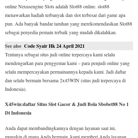
online Nexusengine Slots adalah Slot88 online. slot88
menawarkan hadiah terbanyak dan slot terbesar dari game apa
pun. Ada banyak bandar taruhan yang merekomendasikan Slot88
sebagai penyedia pemain terbaik yang mudah dikalahkan.
See also
Code Syair Hk 24 April 2021
Tentunya sebagai situs judi online terpercaya kami selalu
mendengarkan para penggemar kami – para penjudi online yang
selalu mempercayakan permainannya kepada kami. Jadi daftar
dan selalu bermain bersama 2x45WIN (situs judi terpercaya di
Indonesia).
X45win:daftar Situs Slot Gacor & Judi Bola Sbobet88 No 1
Di Indonesia
Anda dapat membandingkannya dengan layanan saat ini,
mungkin di mana Anda bermain, kami memberi Anda layanan