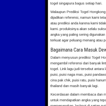
togel singapura bagus setiap hari.
Walaupun Prediksi Togel Hongkong M
dijadikan referensi, namun kami te
atau prediksi anda karena kami tid
kami. produksinya akan selalu suks
angka yang paling sering digunaka
terkuat agar peluang menang atau p
Bagaimana Cara Masuk Dew
Dalam menyusun prediksi Togel Hong
mengambil referensi dari banyak lin
togel. Link lagu judi tersebut anta
puisi, puisi naga mas, puisi pandawa,
cina pak chik, puisi ratu, puisi hanu
thailand dan masih banyak lagi.
Kecerdasan dalam membaca dan mem
untuk mendapatkan angka yang tepa
memenangkan Jackpot di setiap put