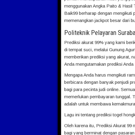
menggunakan Angka Paito & Hasil To
Baik99 berharap dengan mengikuti p
memenangkan jackpot besar dari bu
Politeknik Pelayaran Surab
Prediksi akurat 99% yang kami beri
di tempat suci, melalui Gunung Agu
memberikan prediksi yang akurat, na
Anda mengutamakan prediksi Anda
Mengapa Anda harus mengikuti ram
berbicara dengan banyak penjudi pro
bagi para pecinta judi online. Semua
memerlukan pembayaran tunggal. Tu
adalah untuk membawa kemakmuran d
Lagu ini tentang prediksi togel hongk
Oleh karena itu, Prediksi Akurat 9
bagi yang berminat dengan pasaran 