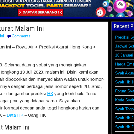
Recent P
kurat Malam Ini
ini
Comments
Prediksi S
Jadwal Sct
am Ini
– Royal Air > Prediksi Akurat Hong Kong >
16 Januari
Harga Ema
23. Selamat datang sobat yang menginginkan
gkong 19 Juli 2023. malam ini: Disini kami akan
Syair Akur
elah dibocorkan dan menyediakan wadah untuk nomor-
Syair Hk 1
harinya dengan berbagai jenis nomor seperti 2D, Shio,
Forum Syai
ekor dan gambar prediksi
HK
yang lebih baik. Tentu
Kode Syai
agar poin yang didapat sama. Saya akan
 informasi dengan anda, togel hongkong harian dan
Syair Togo
HK –
Data HK
– Uang HK
Syair Hk 2
at Malam Ini
Syair Hk 2