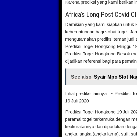
Karena prediksi yang kami berikan in
Africa’s Long Post Covid C
Demikian yang kami siapkan untuk 
keberuntungan bagi sobat togel. Ja
mengutamakan prediksi teman judi a
Prediksi Togel Hongkong Minggu 19-
Prediksi Togel Hongkong Besok mer
dijadikan referensi bagi para pemai
See also
Syair Mpo Slot Nag
Lihat prediksi lainnya : ~ Prediksi 
19 Juli 2020
Prediksi Togel Hongkong 19 Juli 202
peramal togel terkemuka dengan m
keakuratannya dan dipadukan dengan
angka, angka (angka lama). sufi, s