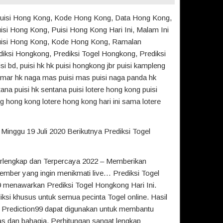
uisi Hong Kong, Kode Hong Kong, Data Hong Kong,
i Hong Kong, Puisi Hong Kong Hari Ini, Malam Ini
isi Hong Kong, Kode Hong Kong, Ramalan
iksi Hongkong, Prediksi Togel Hongkong, Prediksi
isi bd, puisi hk hk puisi hongkong jbr puisi kampleng
mar hk naga mas puisi mas puisi naga panda hk
tana puisi hk sentana puisi lotere hong kong puisi
g hong kong lotere hong kong hari ini sama lotere
inggu 19 Juli 2020 Berikutnya Prediksi Togel
lengkap dan Terpercaya 2022 – Memberikan
ember yang ingin menikmati live… Prediksi Togel
9 menawarkan Prediksi Togel Hongkong Hari Ini.
iksi khusus untuk semua pecinta Togel online. Hasil
ct Prediction99 dapat digunakan untuk membantu
s dan bahagia. Perhitungan sangat lengkap