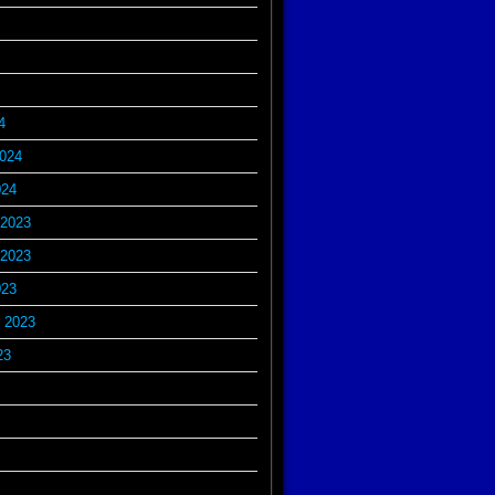
4
2024
024
2023
2023
023
 2023
23