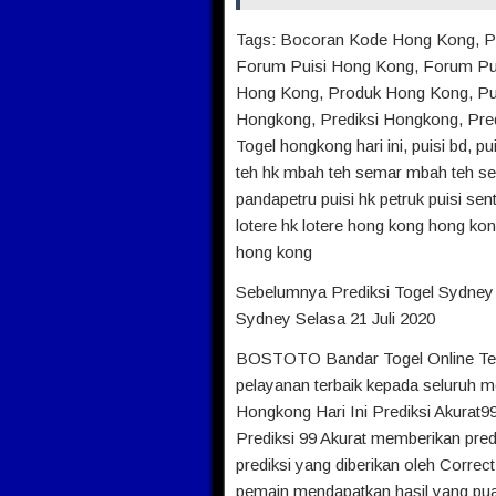
Tags: Bocoran Kode Hong Kong, P
Forum Puisi Hong Kong, Forum Puis
Hong Kong, Produk Hong Kong, Pu
Hongkong, Prediksi Hongkong, Pred
Togel hongkong hari ini, puisi bd, pu
teh hk mbah teh semar mbah teh se
pandapetru puisi hk petruk puisi sen
lotere hk lotere hong kong hong kon
hong kong
Sebelumnya Prediksi Togel Sydney M
Sydney Selasa 21 Juli 2020
BOSTOTO Bandar Togel Online Ter
pelayanan terbaik kepada seluruh m
Hongkong Hari Ini Prediksi Akurat9
Prediksi 99 Akurat memberikan pred
prediksi yang diberikan oleh Corre
pemain mendapatkan hasil yang pua