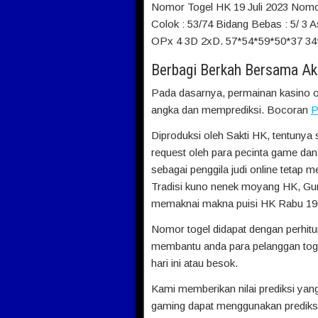
Nomor Togel HK 19 Juli 2023 Nom
Colok : 53/74 Bidang Bebas : 5/ 3 A
OPx 4 3D 2xD. 57*54*59*50*37 34
Berbagi Berkah Bersama Ak
Pada dasarnya, permainan kasino 
angka dan memprediksi. Bocoran
P
Diproduksi oleh Sakti HK, tentunya 
request oleh para pecinta game dan 
sebagai penggila judi online tetap m
Tradisi kuno nenek moyang HK, Gun
memaknai makna puisi HK Rabu 19 J
Nomor togel didapat dengan perhit
membantu anda para pelanggan tog
hari ini atau besok.
Kami memberikan nilai prediksi yang
gaming dapat menggunakan prediksi