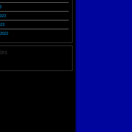
3
2023
023
2022
ies