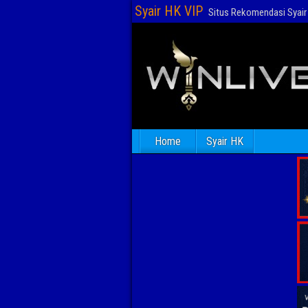
Syair HK VIP
Situs Rekomendasi Syair 
Home
Syair HK