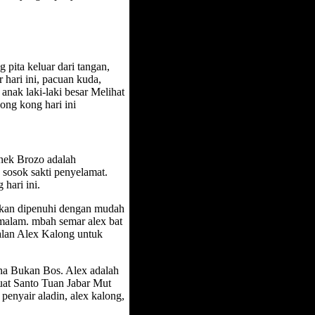
pita keluar dari tangan,
r hari ini, pacuan kuda,
anak laki-laki besar Melihat
ong kong hari ini
nek Brozo adalah
sosok sakti penyelamat.
hari ini.
akan dipenuhi dengan mudah
 malam. mbah semar alex bat
malan Alex Kalong untuk
a Bukan Bos. Alex adalah
at Santo Tuan Jabar Mut
 penyair aladin, alex kalong,