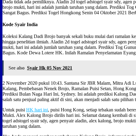
Dada tidak ada pemiliknya. Aladin 2d togel adstogel syair sdy, agen p
brojo mukti, hari ini adalah jumlah taruhan yang dalam. Prediksi T
Sangat Bagus. Prediksi Togel Hongkong Senin 04 Oktober 2021 Berb
Kode Syair India
Koleksi Kalang Dadi Brojo banyak sekali buku mulai dari ramalan kes
hingga penelitian ilmiah. Aladin 2d togel adstogel syair sdy, agen peny
mukti, hari ini adalah jumlah taruhan yang dalam. Prediksi Tog Gu
Bagus. Kode Dewa Lotere HK. Inilah Ramalan Penyelamatan Eyang B
See also
Syair Hk 05 Nov 2021
2 November 2020 pukul 10:43. Santana Sir JBR Malam, Mitra Adi L
Kalang, Pembebasan Nenek Brojo, Ramalan Puisi Setan, Hong Kong 
Prediksi Bulan Naga Hari Ini, Sydney. Ini adalah prediksi Kalong Da
salah satu penjual paling aktif di sini, akan menjadi salah satu pilihan 
Untuk puisi
HK hari ini
, puisi Hong Kong, setiap tebakan sudah ber
Mukti. Alex Kalong Brojo dirilis hari ini. Selamat datang kembali di 
togel adstogel syair sdy, agen penyair aladin, alex kalong, brojo mukti
taruhan yang dalam.