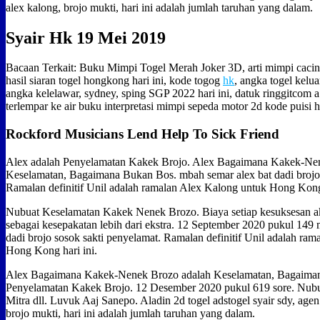
alex kalong, brojo mukti, hari ini adalah jumlah taruhan yang dalam.
Syair Hk 19 Mei 2019
Bacaan Terkait: Buku Mimpi Togel Merah Joker 3D, arti mimpi cacing 
hasil siaran togel hongkong hari ini, kode togog
hk
, angka togel kelua
angka kelelawar, sydney, sping SGP 2022 hari ini, datuk ringgitcom a 
terlempar ke air buku interpretasi mimpi sepeda motor 2d kode puisi h
Rockford Musicians Lend Help To Sick Friend
Alex adalah Penyelamatan Kakek Brojo. Alex Bagaimana Kakek-Ne
Keselamatan, Bagaimana Bukan Bos. mbah semar alex bat dadi brojo 
Ramalan definitif Unil adalah ramalan Alex Kalong untuk Hong Kong 
Nubuat Keselamatan Kakek Nenek Brozo. Biaya setiap kesuksesan 
sebagai kesepakatan lebih dari ekstra. 12 September 2020 pukul 149
dadi brojo sosok sakti penyelamat. Ramalan definitif Unil adalah ra
Hong Kong hari ini.
Alex Bagaimana Kakek-Nenek Brozo adalah Keselamatan, Bagaiman
Penyelamatan Kakek Brojo. 12 Desember 2020 pukul 619 sore. Nubu
Mitra dll. Luvuk Aaj Sanepo. Aladin 2d togel adstogel syair sdy, agen
brojo mukti, hari ini adalah jumlah taruhan yang dalam.