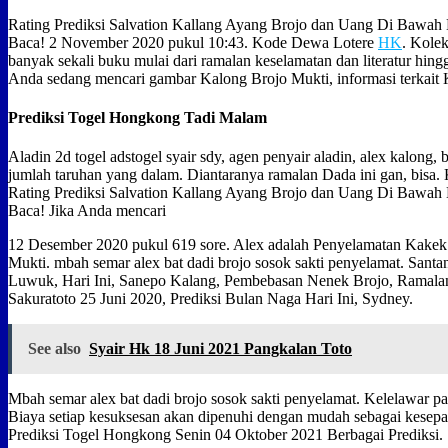
Rating Prediksi Salvation Kallang Ayang Brojo dan Uang Di Bawah
Baca! 2 November 2020 pukul 10:43. Kode Dewa Lotere
HK
. Kole
banyak sekali buku mulai dari ramalan keselamatan dan literatur hingg
Anda sedang mencari gambar Kalong Brojo Mukti, informasi terkait 
Prediksi Togel Hongkong Tadi Malam
Aladin 2d togel adstogel syair sdy, agen penyair aladin, alex kalong, b
jumlah taruhan yang dalam. Diantaranya ramalan Dada ini gan, bis
Rating Prediksi Salvation Kallang Ayang Brojo dan Uang Di Bawah
Baca! Jika Anda mencari
12 Desember 2020 pukul 619 sore. Alex adalah Penyelamatan Kakek
Mukti. mbah semar alex bat dadi brojo sosok sakti penyelamat. Sant
Luwuk, Hari Ini, Sanepo Kalang, Pembebasan Nenek Brojo, Ramala
Sakuratoto 25 Juni 2020, Prediksi Bulan Naga Hari Ini, Sydney.
See also
Syair Hk 18 Juni 2021 Pangkalan Toto
Mbah semar alex bat dadi brojo sosok sakti penyelamat. Kelelawar p
Biaya setiap kesuksesan akan dipenuhi dengan mudah sebagai kesepaka
Prediksi Togel Hongkong Senin 04 Oktober 2021 Berbagai Prediksi.