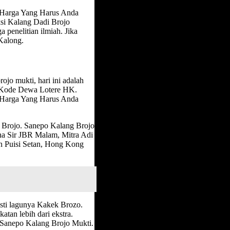
 Harga Yang Harus Anda
ksi Kalang Dadi Brojo
a penelitian ilmiah. Jika
Kalong.
rojo mukti, hari ini adalah
a. Kode Dewa Lotere HK.
 Harga Yang Harus Anda
 Brojo. Sanepo Kalang Brojo
ana Sir JBR Malam, Mitra Adi
n Puisi Setan, Hong Kong
asti lagunya Kakek Brozo.
tan lebih dari ekstra.
 Sanepo Kalang Brojo Mukti.