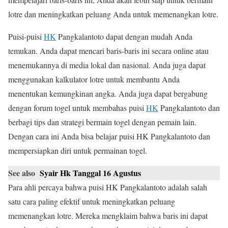
lotre dan meningkatkan peluang Anda untuk memenangkan lotre.
Puisi-puisi
HK
Pangkalantoto dapat dengan mudah Anda
temukan. Anda dapat mencari baris-baris ini secara online atau
menemukannya di media lokal dan nasional. Anda juga dapat
menggunakan kalkulator lotre untuk membantu Anda
menentukan kemungkinan angka. Anda juga dapat bergabung
dengan forum togel untuk membahas puisi
HK
Pangkalantoto dan
berbagi tips dan strategi bermain togel dengan pemain lain.
Dengan cara ini Anda bisa belajar puisi HK Pangkalantoto dan
mempersiapkan diri untuk permainan togel.
See also
Syair Hk Tanggal 16 Agustus
Para ahli percaya bahwa puisi HK Pangkalantoto adalah salah
satu cara paling efektif untuk meningkatkan peluang
memenangkan lotre. Mereka mengklaim bahwa baris ini dapat