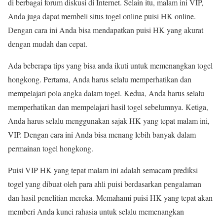
di berbagai forum diskusi di Internet. Selain itu, malam ini VIP,
Anda juga dapat membeli situs togel online puisi HK online.
Dengan cara ini Anda bisa mendapatkan puisi HK yang akurat
dengan mudah dan cepat.
Ada beberapa tips yang bisa anda ikuti untuk memenangkan togel
hongkong. Pertama, Anda harus selalu memperhatikan dan
mempelajari pola angka dalam togel. Kedua, Anda harus selalu
memperhatikan dan mempelajari hasil togel sebelumnya. Ketiga,
Anda harus selalu menggunakan sajak HK yang tepat malam ini,
VIP. Dengan cara ini Anda bisa menang lebih banyak dalam
permainan togel hongkong.
Puisi VIP HK yang tepat malam ini adalah semacam prediksi
togel yang dibuat oleh para ahli puisi berdasarkan pengalaman
dan hasil penelitian mereka. Memahami puisi HK yang tepat akan
memberi Anda kunci rahasia untuk selalu memenangkan