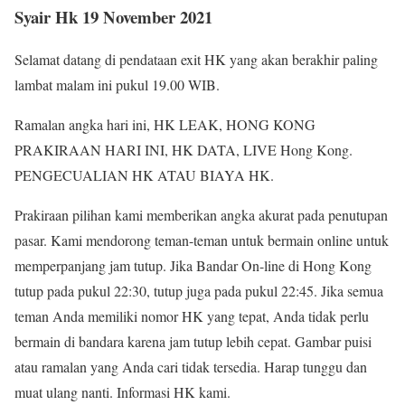
Syair Hk 19 November 2021
Selamat datang di pendataan exit HK yang akan berakhir paling
lambat malam ini pukul 19.00 WIB.
Ramalan angka hari ini, HK LEAK, HONG KONG
PRAKIRAAN HARI INI, HK DATA, LIVE Hong Kong.
PENGECUALIAN HK ATAU BIAYA HK.
Prakiraan pilihan kami memberikan angka akurat pada penutupan
pasar. Kami mendorong teman-teman untuk bermain online untuk
memperpanjang jam tutup. Jika Bandar On-line di Hong Kong
tutup pada pukul 22:30, tutup juga pada pukul 22:45. Jika semua
teman Anda memiliki nomor HK yang tepat, Anda tidak perlu
bermain di bandara karena jam tutup lebih cepat. Gambar puisi
atau ramalan yang Anda cari tidak tersedia. Harap tunggu dan
muat ulang nanti. Informasi HK kami.