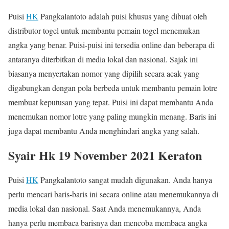
Puisi
HK
Pangkalantoto adalah puisi khusus yang dibuat oleh
distributor togel untuk membantu pemain togel menemukan
angka yang benar. Puisi-puisi ini tersedia online dan beberapa di
antaranya diterbitkan di media lokal dan nasional. Sajak ini
biasanya menyertakan nomor yang dipilih secara acak yang
digabungkan dengan pola berbeda untuk membantu pemain lotre
membuat keputusan yang tepat. Puisi ini dapat membantu Anda
menemukan nomor lotre yang paling mungkin menang. Baris ini
juga dapat membantu Anda menghindari angka yang salah.
Syair Hk 19 November 2021 Keraton
Puisi
HK
Pangkalantoto sangat mudah digunakan. Anda hanya
perlu mencari baris-baris ini secara online atau menemukannya di
media lokal dan nasional. Saat Anda menemukannya, Anda
hanya perlu membaca barisnya dan mencoba membaca angka