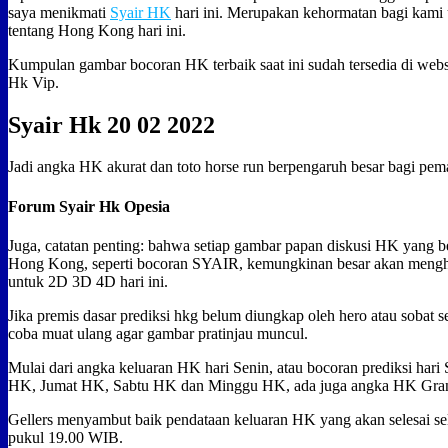
saya menikmati
Syair HK
hari ini. Merupakan kehormatan bagi kami
tentang Hong Kong hari ini.
Kumpulan gambar bocoran HK terbaik saat ini sudah tersedia di webs
Hk Vip.
Syair Hk 20 02 2022
Jadi angka HK akurat dan toto horse run berpengaruh besar bagi pem
Forum Syair Hk Opesia
Juga, catatan penting: bahwa setiap gambar papan diskusi HK yang be
Hong Kong, seperti bocoran SYAIR, kemungkinan besar akan mengh
untuk 2D 3D 4D hari ini.
Jika premis dasar prediksi hkg belum diungkap oleh hero atau sobat 
coba muat ulang agar gambar pratinjau muncul.
Mulai dari angka keluaran HK hari Senin, atau bocoran prediksi ha
HK, Jumat HK, Sabtu HK dan Minggu HK, ada juga angka HK Grand
Gellers menyambut baik pendataan keluaran HK yang akan selesai se
pukul 19.00 WIB.