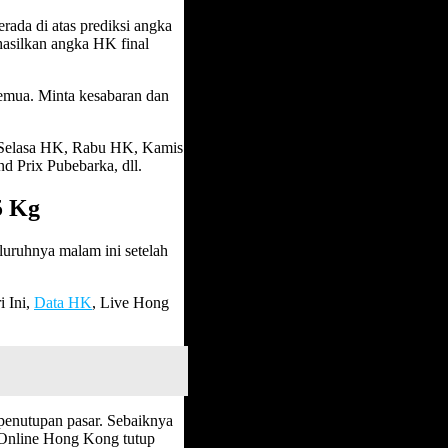
rada di atas prediksi angka
asilkan angka HK final
semua. Minta kesabaran dan
ri Selasa HK, Rabu HK, Kamis
 Prix Pubebarka, dll.
5 Kg
luruhnya malam ini setelah
 Ini,
Data HK
, Live Hong
 penutupan pasar. Sebaiknya
 Online Hong Kong tutup