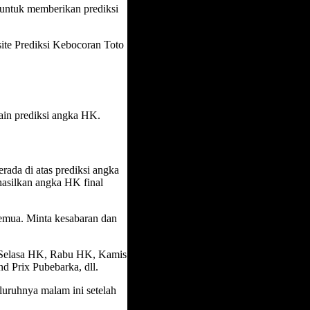
 untuk memberikan prediksi
ite Prediksi Kebocoran Toto
ain prediksi angka HK.
rada di atas prediksi angka
asilkan angka HK final
semua. Minta kesabaran dan
ri Selasa HK, Rabu HK, Kamis
 Prix Pubebarka, dll.
luruhnya malam ini setelah