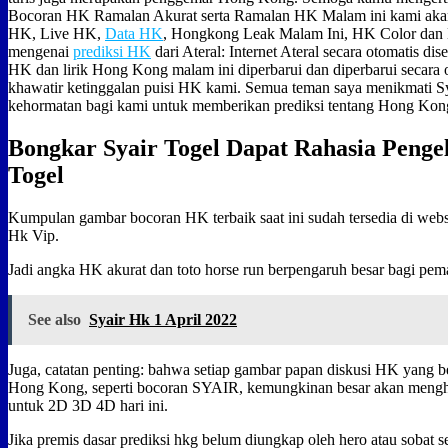
Bocoran HK Ramalan Akurat serta Ramalan HK Malam ini kami akan
HK, Live HK,
Data HK
, Hongkong Leak Malam Ini, HK Color da
mengenai
prediksi HK
dari Ateral: Internet Ateral secara otomatis di
HK dan lirik Hong Kong malam ini diperbarui dan diperbarui secara o
khawatir ketinggalan puisi HK kami. Semua teman saya menikmati S
kehormatan bagi kami untuk memberikan prediksi tentang Hong Kong 
Bongkar Syair Togel Dapat Rahasia Penge
Togel
Kumpulan gambar bocoran HK terbaik saat ini sudah tersedia di webs
Hk Vip.
Jadi angka HK akurat dan toto horse run berpengaruh besar bagi pem
See also
Syair Hk 1 April 2022
Juga, catatan penting: bahwa setiap gambar papan diskusi HK yang be
Hong Kong, seperti bocoran SYAIR, kemungkinan besar akan mengh
untuk 2D 3D 4D hari ini.
Jika premis dasar prediksi hkg belum diungkap oleh hero atau sobat 