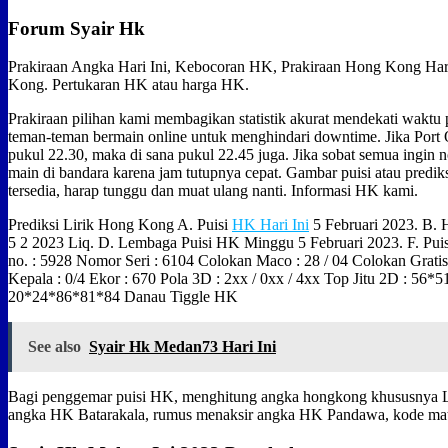
Forum Syair Hk
Prakiraan Angka Hari Ini, Kebocoran HK, Prakiraan Hong Kong Hari
Kong. Pertukaran HK atau harga HK.
Prakiraan pilihan kami membagikan statistik akurat mendekati waktu
teman-teman bermain online untuk menghindari downtime. Jika Port
pukul 22.30, maka di sana pukul 22.45 juga. Jika sobat semua ingin 
main di bandara karena jam tutupnya cepat. Gambar puisi atau prediks
tersedia, harap tunggu dan muat ulang nanti. Informasi HK kami.
Prediksi Lirik Hong Kong A. Puisi
HK Hari Ini
5 Februari 2023. B. 
5 2 2023 Liq. D. Lembaga Puisi HK Minggu 5 Februari 2023. F. Pu
no. : 5928 Nomor Seri : 6104 Colokan Maco : 28 / 04 Colokan Gratis 
Kepala : 0/4 Ekor : 670 Pola 3D : 2xx / 0xx / 4xx Top Jitu 2D : 5
20*24*86*81*84 Danau Tiggle HK
See also
Syair Hk Medan73 Hari Ini
Bagi penggemar puisi HK, menghitung angka hongkong khususnya
angka HK Batarakala, rumus menaksir angka HK Pandawa, kode ma