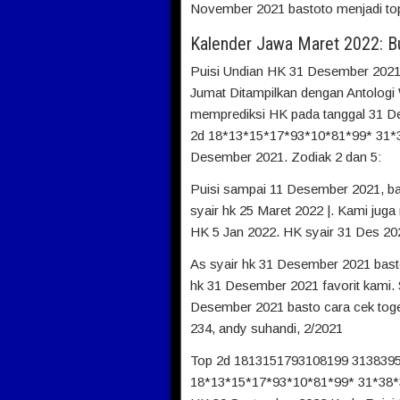
November 2021 bastoto menjadi topi
Kalender Jawa Maret 2022: B
Puisi Undian HK 31 Desember 2021
Jumat Ditampilkan dengan Antologi 
memprediksi HK pada tanggal 31 D
2d 18*13*15*17*93*10*81*99* 31*3
Desember 2021. Zodiak 2 dan 5:
Puisi sampai 11 Desember 2021, ba
syair hk 25 Maret 2022 |. Kami jug
HK 5 Jan 2022. HK syair 31 Des 20
As syair hk 31 Desember 2021 bastot
hk 31 Desember 2021 favorit kami. 
Desember 2021 basto cara cek togel 
234, andy suhandi, 2/2021
Top 2d 1813151793108199 31383956
18*13*15*17*93*10*81*99* 31*38*