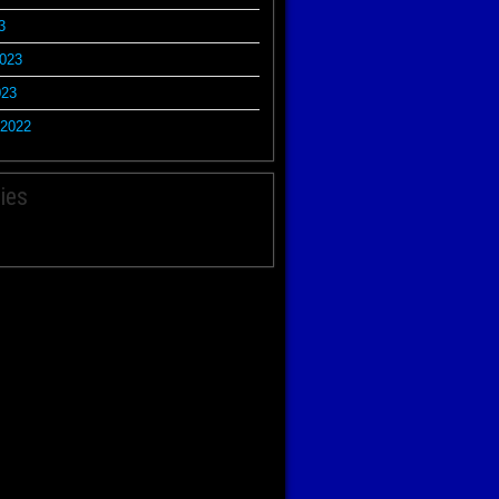
3
2023
023
2022
ies