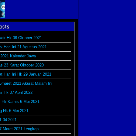
osts
yair Hk 06 Oktober 2021
v Hari Ini 21 Agustus 2021
 2021 Kalender Jawa
s 23 Karat Oktober 2020
at Hari Ini Hk 29 Januari 2021
6maret 2021 Akurat Malam Ini
r Hk 07 April 2022
r Hk Kamis 6 Mei 2021
g Hk 6 Mei 2021
1 04 2021
7 Maret 2021 Lengkap