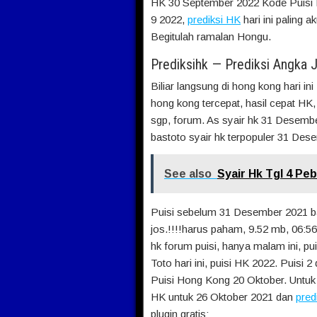
HK 30 September 2022 Kode Puisi H
9 2022,
prediksi HK
hari ini paling 
Begitulah ramalan Hongu.
Prediksihk — Prediksi Angka 
Biliar langsung di hong kong hari ini
hong kong tercepat, hasil cepat HK, 
sgp, forum. As syair hk 31 Desember
bastoto syair hk terpopuler 31 Des
See also
Syair Hk Tgl 4 Peb
Puisi sebelum 31 Desember 2021 ba
jos.!!!!harus paham, 9.52 mb, 06:56
hk forum puisi, hanya malam ini, p
Toto hari ini, puisi HK 2022. Puisi 
Puisi Hong Kong 20 Oktober. Untuk 
HK untuk 26 Oktober 2021 dan
pred
plugin gratis: