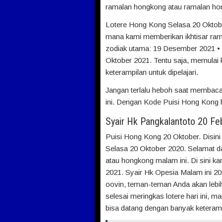
ramalan hongkong atau ramalan hon
Lotere Hong Kong Selasa 20 Oktober
mana kami memberikan ikhtisar ram
zodiak utama: 19 Desember 2021 •
Oktober 2021. Tentu saja, memulai k
keterampilan untuk dipelajari.
Jangan terlalu heboh saat membaca
ini. Dengan Kode Puisi Hong Kong h
Syair Hk Pangkalantoto 20 Fe
Puisi Hong Kong 20 Oktober. Disin
Selasa 20 Oktober 2020. Selamat 
atau hongkong malam ini. Di sini k
2021. Syair Hk Opesia Malam ini 
oovin, teman-teman Anda akan lebih
selesai meringkas lotere hari ini, mar
bisa datang dengan banyak keterampi