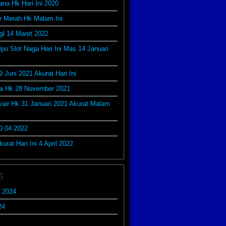
ana Hk Hari Ini 2020
r Merah Hk Malam Ini
gl 14 Maret 2022
po Slot Naga Hari Ini Mas 14 Januari
9 Juni 2021 Akurat Hari Ini
da Hk 28 November 2021
yair Hk 31 Januari 2021 Akurat Malam
0 04 2022
urat Hari Ini 4 April 2022
s
 2024
24