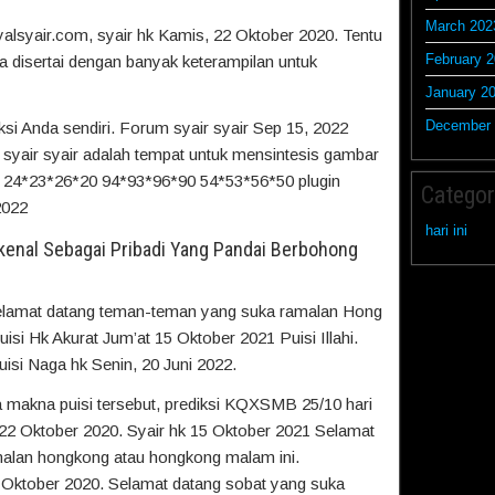
March 202
yalsyair.com, syair hk Kamis, 22 Oktober 2020. Tentu
February 
isa disertai dengan banyak keterampilan untuk
January 2
December 
si Anda sendiri. Forum syair syair Sep 15, 2022
m syair syair adalah tempat untuk mensintesis gambar
u. 24*23*26*20 94*93*96*90 54*53*56*50 plugin
Categor
2022
hari ini
Dikenal Sebagai Pribadi Yang Pandai Berbohong
elamat datang teman-teman yang suka ramalan Hong
isi Hk Akurat Jum’at 15 Oktober 2021 Puisi Illahi.
isi Naga hk Senin, 20 Juni 2022.
 makna puisi tersebut, prediksi KQXSMB 25/10 hari
, 22 Oktober 2020. Syair hk 15 Oktober 2021 Selamat
malan hongkong atau hongkong malam ini.
0 Oktober 2020. Selamat datang sobat yang suka