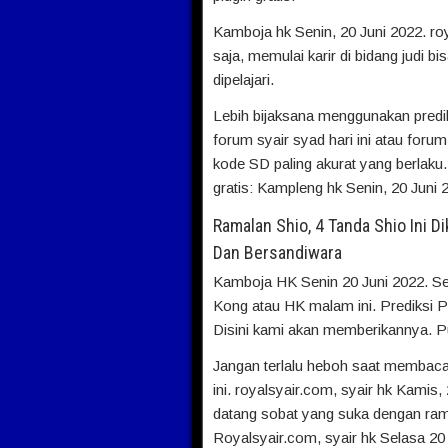
Kamboja hk Senin, 20 Juni 2022. ro
saja, memulai karir di bidang judi b
dipelajari.
Lebih bijaksana menggunakan predik
forum syair syad hari ini atau foru
kode SD paling akurat yang berlak
gratis: Kampleng hk Senin, 20 Juni 
Ramalan Shio, 4 Tanda Shio Ini 
Dan Bersandiwara
Kamboja HK Senin 20 Juni 2022. S
Kong atau HK malam ini. Prediksi Pu
Disini kami akan memberikannya. Pu
Jangan terlalu heboh saat membaca
ini. royalsyair.com, syair hk Kamis
datang sobat yang suka dengan ra
Royalsyair.com, syair hk Selasa 2