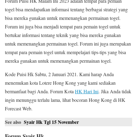
Forum Puisi HK Malam Ini 2023 adalah tempat para pemain
togel bisa mendapatkan informasi tentang berbagai strategi yang
bisa mereka gunakan untuk memenangkan permainan togel.
Forum ini juga bisa menjadi tempat para pemain togel untuk
bertukar informasi tentang teknik yang bisa mereka gunakan
untuk memenangkan permainan togel. Forum ini juga merupakan
tempat para pemain togel untuk mempelajari tips-tips yang bisa
mereka gunakan untuk memenangkan permainan togel.
Kode Puisi Hk Sabtu, 2 Januari 2021. Kami harap Anda
menemukan kota Lotere Hong Kong yang kami sediakan
bermanfaat bagi Anda. Forum Kota
HK Hari Ini
. Jika Anda tidak
ingin menunggu terlalu lama, lihat bocoran Hong Kong di HK
Forecast Web.
See also
Syair Hk Tgl 15 November
Forum Syair Hk