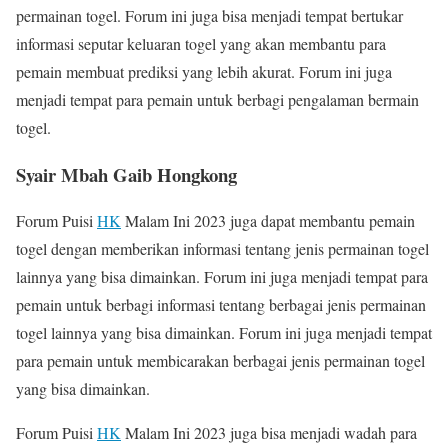
permainan togel. Forum ini juga bisa menjadi tempat bertukar
informasi seputar keluaran togel yang akan membantu para
pemain membuat prediksi yang lebih akurat. Forum ini juga
menjadi tempat para pemain untuk berbagi pengalaman bermain
togel.
Syair Mbah Gaib Hongkong
Forum Puisi
HK
Malam Ini 2023 juga dapat membantu pemain
togel dengan memberikan informasi tentang jenis permainan togel
lainnya yang bisa dimainkan. Forum ini juga menjadi tempat para
pemain untuk berbagi informasi tentang berbagai jenis permainan
togel lainnya yang bisa dimainkan. Forum ini juga menjadi tempat
para pemain untuk membicarakan berbagai jenis permainan togel
yang bisa dimainkan.
Forum Puisi
HK
Malam Ini 2023 juga bisa menjadi wadah para