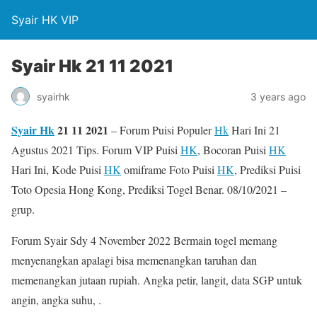
Syair HK VIP
Syair Hk 21 11 2021
syairhk
3 years ago
Syair Hk
21 11 2021
– Forum Puisi Populer
Hk
Hari Ini 21
Agustus 2021 Tips. Forum VIP Puisi
HK
, Bocoran Puisi
HK
Hari Ini, Kode Puisi
HK
omiframe Foto Puisi
HK
, Prediksi Puisi
Toto Opesia Hong Kong, Prediksi Togel Benar. 08/10/2021 –
grup.
Forum Syair Sdy 4 November 2022 Bermain togel memang
menyenangkan apalagi bisa memenangkan taruhan dan
memenangkan jutaan rupiah. Angka petir, langit, data SGP untuk
angin, angka suhu, .