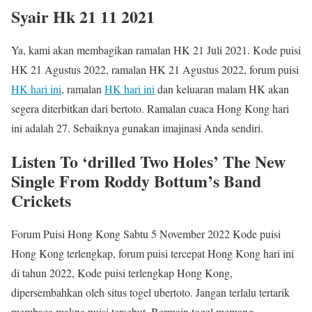
Syair Hk 21 11 2021
Ya, kami akan membagikan ramalan HK 21 Juli 2021. Kode puisi
HK 21 Agustus 2022, ramalan HK 21 Agustus 2022, forum puisi
HK hari ini
, ramalan
HK hari ini
dan keluaran malam HK akan
segera diterbitkan dari bertoto. Ramalan cuaca Hong Kong hari
ini adalah 27. Sebaiknya gunakan imajinasi Anda sendiri.
Listen To ‘drilled Two Holes’ The New
Single From Roddy Bottum’s Band
Crickets
Forum Puisi Hong Kong Sabtu 5 November 2022 Kode puisi
Hong Kong terlengkap, forum puisi tercepat Hong Kong hari ini
di tahun 2022, Kode puisi terlengkap Hong Kong,
dipersembahkan oleh situs togel ubertoto. Jangan terlalu tertarik
membaca makna puisi tersebut. Bermain togel memang