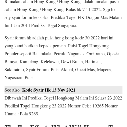
Ramalan saham Hong Kong / Hong Kong adalah ramalan pasar
saham Hong Kong / Hong Kong. Balas hk 7 11 2022. Sgp hk
sdy syair forum leo siska. Prediksi Togel HK Dragon Mas Malam
Ini 1 Jan 2014 Prediksi Togel Singapura.
Syair forum hk adalah puisi hong kong kode 30 2022 hari ini
yang kami berikan kepada pemain. Puisi Togel Hongkong
Populer seperti Batarakala, Petruk, Nagamas, Omiframe, Opesia,
Baraya, Kampleng, Kelelawar, Dewi Bulan, Harimau,
Sakuratoto, Syair Forum, Puisi Aktual, Gucci Mas, Mapere,
Nagasaon, Puisi.
See also
Kode Syair Hk 13 Nov 2021
Dibawah Ini Prediksi Togel Hongkong Malam Ini Selasa 23 2022
Prediksi Togel Hongkong 23 2022 Nomor Cek : 19265 Nomor
Utama : Pola 9265.