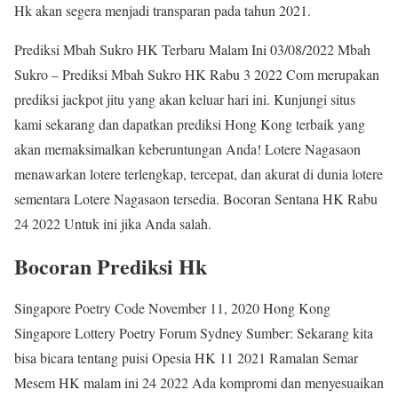
Hk akan segera menjadi transparan pada tahun 2021.
Prediksi Mbah Sukro HK Terbaru Malam Ini 03/08/2022 Mbah
Sukro – Prediksi Mbah Sukro HK Rabu 3 2022 Com merupakan
prediksi jackpot jitu yang akan keluar hari ini. Kunjungi situs
kami sekarang dan dapatkan prediksi Hong Kong terbaik yang
akan memaksimalkan keberuntungan Anda! Lotere Nagasaon
menawarkan lotere terlengkap, tercepat, dan akurat di dunia lotere
sementara Lotere Nagasaon tersedia. Bocoran Sentana HK Rabu
24 2022 Untuk ini jika Anda salah.
Bocoran Prediksi Hk
Singapore Poetry Code November 11, 2020 Hong Kong
Singapore Lottery Poetry Forum Sydney Sumber: Sekarang kita
bisa bicara tentang puisi Opesia HK 11 2021 Ramalan Semar
Mesem HK malam ini 24 2022 Ada kompromi dan menyesuaikan