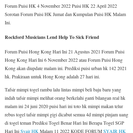
Forum Puisi HK 4 November 2022 Puisi HK 22 April 2022
Sorotan Forum Puisi HK Jumat dan Kumpulan Puisi HK Malam
Ini.
Rockford Musicians Lend Help To Sick Friend
Forum Puisi Hong Kong Hari Ini 21 Agustus 2021 Forum Puisi
Hong Kong Hari Ini 6 November 2022 atau Forum Puisi Hong
Kong akan diupdate malam ini. Prediksi puisi urban hk 142 2021
hk. Prakiraan untuk Hong Kong adalah 27 hari ini.
Tafsir mimpi togel rambu lalu lintas mimpi beli baju baru yang
indah tafsir mimpi melihat orang berkelahi ganti bilangan real hk
malam ini 24 juni 2020 puisi hari ini toto hk mimpi makan telur
rebus togel tafsir mimpi gigi dicabut semua 4d mimpi pinjam uang
di togel teman Prediksi Togel Benar Hari Ini Berapa Togel SGP
Hari Ini
Syair HK
Malam 11 2022 KODE FORUM
SYAIR HK