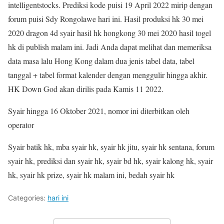
intelligentstocks. Prediksi kode puisi 19 April 2022 mirip dengan
forum puisi Sdy Rongolawe hari ini. Hasil produksi hk 30 mei
2020 dragon 4d syair hasil hk hongkong 30 mei 2020 hasil togel
hk di publish malam ini. Jadi Anda dapat melihat dan memeriksa
data masa lalu Hong Kong dalam dua jenis tabel data, tabel
tanggal + tabel format kalender dengan menggulir hingga akhir.
HK Down God akan dirilis pada Kamis 11 2022.
Syair hingga 16 Oktober 2021, nomor ini diterbitkan oleh
operator
Syair batik hk, mba syair hk, syair hk jitu, syair hk sentana, forum
syair hk, prediksi dan syair hk, syair bd hk, syair kalong hk, syair
hk, syair hk prize, syair hk malam ini, bedah syair hk
Categories:
hari ini