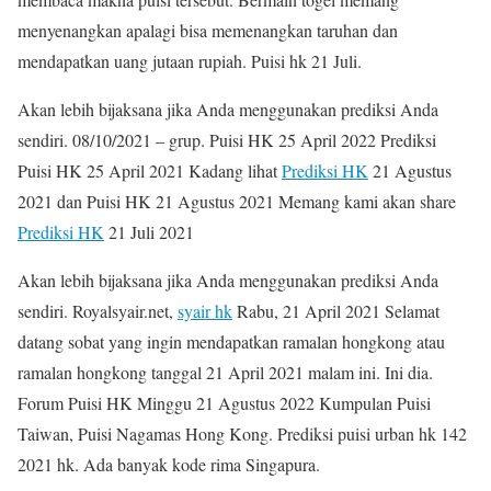
menyenangkan apalagi bisa memenangkan taruhan dan
mendapatkan uang jutaan rupiah. Puisi hk 21 Juli.
Akan lebih bijaksana jika Anda menggunakan prediksi Anda
sendiri. 08/10/2021 – grup. Puisi HK 25 April 2022 Prediksi
Puisi HK 25 April 2021 Kadang lihat
Prediksi HK
21 Agustus
2021 dan Puisi HK 21 Agustus 2021 Memang kami akan share
Prediksi HK
21 Juli 2021
Akan lebih bijaksana jika Anda menggunakan prediksi Anda
sendiri. Royalsyair.net,
syair hk
Rabu, 21 April 2021 Selamat
datang sobat yang ingin mendapatkan ramalan hongkong atau
ramalan hongkong tanggal 21 April 2021 malam ini. Ini dia.
Forum Puisi HK Minggu 21 Agustus 2022 Kumpulan Puisi
Taiwan, Puisi Nagamas Hong Kong. Prediksi puisi urban hk 142
2021 hk. Ada banyak kode rima Singapura.