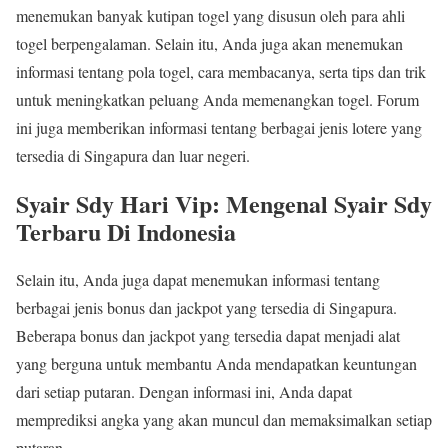
menemukan banyak kutipan togel yang disusun oleh para ahli
togel berpengalaman. Selain itu, Anda juga akan menemukan
informasi tentang pola togel, cara membacanya, serta tips dan trik
untuk meningkatkan peluang Anda memenangkan togel. Forum
ini juga memberikan informasi tentang berbagai jenis lotere yang
tersedia di Singapura dan luar negeri.
Syair Sdy Hari Vip: Mengenal Syair Sdy
Terbaru Di Indonesia
Selain itu, Anda juga dapat menemukan informasi tentang
berbagai jenis bonus dan jackpot yang tersedia di Singapura.
Beberapa bonus dan jackpot yang tersedia dapat menjadi alat
yang berguna untuk membantu Anda mendapatkan keuntungan
dari setiap putaran. Dengan informasi ini, Anda dapat
memprediksi angka yang akan muncul dan memaksimalkan setiap
putaran.