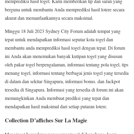
memprediksi hasil togel. Kami memberikan tip dan saran yang
berguna untuk membantu Anda memprediksi hasil lotere secara
akurat dan memanfaatkannya secara maksimal.
Minggu 18 Juli 2023 Sydney City Forum adalah tempat yang
tepat untuk mendapatkan informasi seputar kota togel dan
membantu anda memprediksi hasil togel dengan tepat. Di forum
ini Anda akan menemukan banyak kutipan togel yang disusun
oleh pakar togel berpengalaman, informasi tentang pola togel, tips
menang togel, informasi tentang berbagai jenis togel yang tersedia
di dalam dan sekitar Singapura, informasi bonus. dan Jackpot
tersedia di Singapura. Informasi yang tersedia di forum ini akan
memungkinkan Anda membuat prediksi yang tepat dan
mendapatkan hasil maksimal dari setiap putaran lotere.
Collection D’affiches Sur La Magie