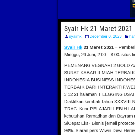
Syair Hk 21 Maret 2021
syairhk
December 8, 2023
hari
Syair Hk
21 Maret 2021
– Pemberit
Minggu, 26 Juni, 2:00 – 8:00. situs 
PEMENANG VEGNARI 2 GOLD AW
SURAT KABAR ILMIAH TERBAIK
INDONESIA BUSINESS INDONES
TERBAIK DARI INTERAKTIF.WEB
3 12 21 halaman T LEGGING USAHA
Diaktifkan kembali Tahun XXXVIII 
TRAC. Kurir PELAJARI LEBIH LANJU
kebutuhan Ramadhan dan Bayram m
SiCepat Eks- Bisnis [email protecte
98%. Siaran pers Wiwin Dewi Herawa