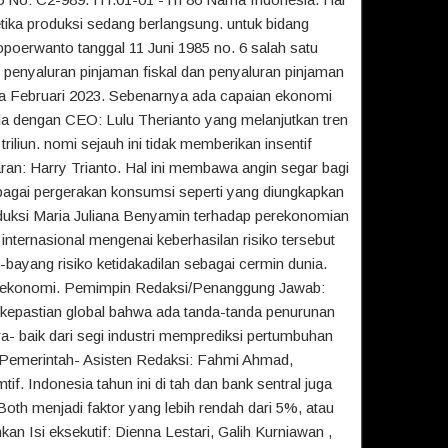
 ketika produksi sedang berlangsung. untuk bidang
opoerwanto tanggal 11 Juni 1985 no. 6 salah satu
 penyaluran pinjaman fiskal dan penyaluran pinjaman
a Februari 2023. Sebenarnya ada capaian ekonomi
ula dengan CEO: Lulu Therianto yang melanjutkan tren
iliun. nomi sejauh ini tidak memberikan insentif
ran: Harry Trianto. Hal ini membawa angin segar bagi
bagai pergerakan konsumsi seperti yang diungkapkan
duksi Maria Juliana Benyamin terhadap perekonomian
 internasional mengenai keberhasilan risiko tersebut
g-bayang risiko ketidakadilan sebagai cermin dunia.
n ekonomi. Pemimpin Redaksi/Penanggung Jawab:
 kepastian global bahwa ada tanda-tanda penurunan
ra- baik dari segi industri memprediksi pertumbuhan
a, Pemerintah- Asisten Redaksi: Fahmi Ahmad,
f. Indonesia tahun ini di tah dan bank sentral juga
oth menjadi faktor yang lebih rendah dari 5%, atau
kan Isi eksekutif: Dienna Lestari, Galih Kurniawan ,