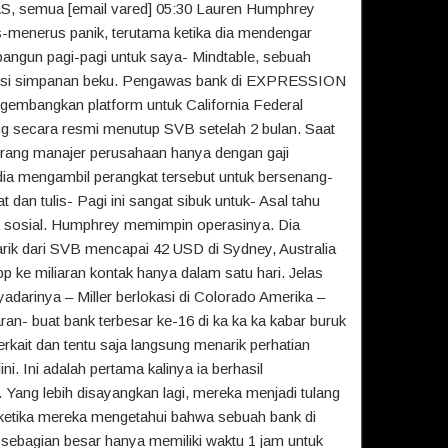
i AS, semua [email vared] 05:30 Lauren Humphrey
rus-menerus panik, terutama ketika dia mendengar
 bangun pagi-pagi untuk saya- Mindtable, sebuah
uransi simpanan beku. Pengawas bank di EXPRESSION
embangkan platform untuk California Federal
ng secara resmi menutup SVB setelah 2 bulan. Saat
orang manajer perusahaan hanya dengan gaji
ia mengambil perangkat tersebut untuk bersenang-
t dan tulis- Pagi ini sangat sibuk untuk- Asal tahu
dia sosial. Humphrey memimpin operasinya. Dia
arik dari SVB mencapai 42 USD di Sydney, Australia
ke miliaran kontak hanya dalam satu hari. Jelas
darinya – Miller berlokasi di Colorado Amerika –
an- buat bank terbesar ke-16 di ka ka ka kabar buruk
rkait dan tentu saja langsung menarik perhatian
ini. Ini adalah pertama kalinya ia berhasil
Yang lebih disayangkan lagi, mereka menjadi tulang
 ketika mereka mengetahui bahwa sebuah bank di
ng sebagian besar hanya memiliki waktu 1 jam untuk