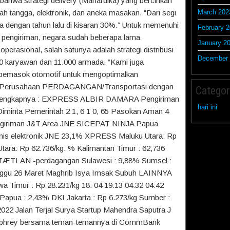
ahwa strategi delivery (Mahardika) yang bercirikan
ah tangga, elektronik, dan aneka masakan. “Dari segi
March 202
a dengan tahun lalu di kisaran 30%.” Untuk memenuhi
February 
e pengiriman, negara sudah beberapa lama
January 2
perasional, salah satunya adalah strategi distribusi
December 
00 karyawan dan 11.000 armada. “Kami juga
 pemasok otomotif untuk mengoptimalkan
.4% Perusahaan PERDAGANGAN/Transportasi dengan
Categor
 selengkapnya : EXPRESS ALBIR DAMARA Pengiriman
hari ini
 Diminta Pemerintah 2 1, 6 1 0, 65 Pasokan Aman 4
ngiriman J&T Area JNE SICEPAT NINJA Papua
snis elektronik JNE 23,1% XPRESS Maluku Utara: Rp
tara: Rp 62.736/kg. % Kalimantan Timur : 62,736
TLAN -perdagangan Sulawesi : 9,88% Sumsel :
inggu 26 Maret Maghrib Isya Imsak Subuh LAINNYA
wa Timur : Rp 28.231/kg 18: 04 19:13 04:32 04:42
Papua : 2,43% DKI Jakarta : Rp 6.273/kg Sumber :
022 Jalan Terjal Surya Startup Mahendra Saputra J
mphrey bersama teman-temannya di CommBank