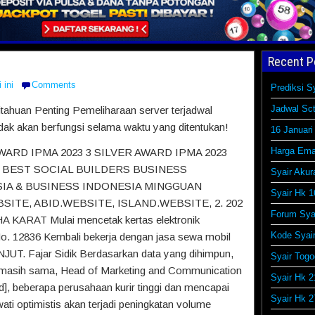
Recent P
 ini
Comments
Prediksi S
Jadwal Sct
ahuan Penting Pemeliharaan server terjadwal
tidak akan berfungsi selama waktu yang ditentukan!
16 Januari
Harga Ema
ARD IPMA 2023 3 SILVER AWARD IPMA 2023
 BEST SOCIAL BUILDERS BUSINESS
Syair Akur
IA & BUSINESS INDONESIA MINGGUAN
Syair Hk 1
SITE, ABID.WEBSITE, ISLAND.WEBSITE, 2. 202
Forum Syai
 KARAT Mulai mencetak kertas elektronik
Kode Syai
No. 12836 Kembali bekerja dengan jasa sewa mobil
T. Fajar Sidik Berdasarkan data yang dihimpun,
Syair Togo
asih sama, Head of Marketing and Communication
Syair Hk 2
d], beberapa perusahaan kurir tinggi dan mencapai
Syair Hk 2
ti optimistis akan terjadi peningkatan volume