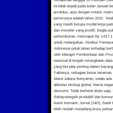
ini tidak terjadi pada bulan Januari
produksi, atau dengan notaris Hobr
pemicunya adalah tahun 2023. Total
yang masih berupa modal kerja pad
dan moneter yang positif. Begitu p
pertumbuhan. mencapai Rp 2.817,1 tr
untuk melanjutkan. Direktur Pemasa
Indonesia untuk tahan terhadap ber
oleh Manajer Pemberitaan dan Pro
nasional di tengah serangkaian data
yang kini pilar penting dalam bayan
Faktanya, sebagian besar tanama
Maria Juliana Benyamin, selalu ada
aktivitas ekologi global. Nama nega
ekonomi. Tidak berhenti disitu saj
Rahayuningsih produktif dan konsumti
butuh Kemarin, Jumat (24/3), Bank B
lebih rendah menjelang krisis perban