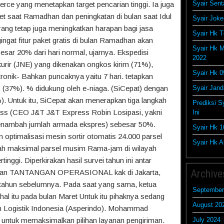
Syair Sent
ce yang menetapkan target pencarian tinggi. Ia juga
t saat Ramadhan dan peningkatan di bulan saat Idul
Syair Joke
yang tetap juga meningkatkan harapan bagi jasa
Syair Hk T
ngat fitur paket gratis di bulan Ramadhan akan
Syair Hk M
besar 20% dari hari normal, ujarnya. Ekspedisi
2022
urir (JNE) yang dikenakan ongkos kirim (71%),
Syair Hk 0
tronik- Bahkan puncaknya yaitu 7 hari. tetapkan
(37%). % didukung oleh e-niaga. (SiCepat) dengan
Syair Jan
. Untuk itu, SiCepat akan menerapkan tiga langkah
Prediksi S
ress (CEO J&T J&T Express Robin Losipasi, yakni
Ini
enambah jumlah armada ekspres) sebesar 50%.
Syair Hk 1
optimalisasi mesin sortir otomatis 24.000 parsel
Syair Hk Ak
lah maksimal parsel musim Rama-jam di wilayah
inggi. Diperkirakan hasil survei tahun ini antar
Archive
atkan TANTANGAN OPERASIONAL kak di Jakarta,
tahun sebelumnya. Pada saat yang sama, ketua
September
l itu pada bulan Maret Untuk itu pihaknya sedang
August 20
n Logistik Indonesia (Asperindo). Mohammad
 untuk memaksimalkan pilihan layanan pengiriman.
July 2024