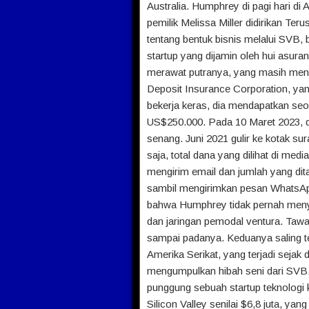
Australia. Humphrey di pagi hari d
pemilik Melissa Miller didirikan Te
tentang bentuk bisnis melalui SVB,
startup yang dijamin oleh hui as
merawat putranya, yang masih meng
Deposit Insurance Corporation, ya
bekerja keras, dia mendapatkan se
US$250.000. Pada 10 Maret 2023, d
senang. Juni 2021 gulir ke kotak sura
saja, total dana yang dilihat di me
mengirim email dan jumlah yang dit
sambil mengirimkan pesan WhatsApp 
bahwa Humphrey tidak pernah menya
dan jaringan pemodal ventura. Tawar
sampai padanya. Keduanya saling te
Amerika Serikat, yang terjadi sejak d
mengumpulkan hibah seni dari SVB. 
punggung sebuah startup teknologi
Silicon Valley senilai $6,8 juta, ya