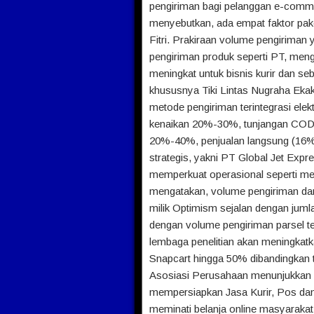
pengiriman bagi pelanggan e-commer
menyebutkan, ada empat faktor pake
Fitri. Prakiraan volume pengiriman 
pengiriman produk seperti PT, mengi
meningkat untuk bisnis kurir dan se
khususnya Tiki Lintas Nugraha Ekak
metode pengiriman terintegrasi elek
kenaikan 20%-30%, tunjangan COD 
20%-40%, penjualan langsung (16%)
strategis, yakni PT Global Jet Exp
memperkuat operasional seperti m
mengatakan, volume pengiriman dan 
milik Optimism sejalan dengan jum
dengan volume pengiriman parsel tert
lembaga penelitian akan meningk
Snapcart hingga 50% dibandingkan 
Asosiasi Perusahaan menunjukkan ha
mempersiapkan Jasa Kurir, Pos da
meminati belanja online masyarakat