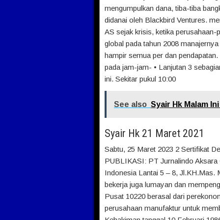
mengumpulkan dana, tiba-tiba bangk
didanai oleh Blackbird Ventures. me
AS sejak krisis, ketika perusahaan-
global pada tahun 2008 manajerny
hampir semua per dan pendapatan.
pada jam-jam- • Lanjutan 3 sebagian
ini. Sekitar pukul 10:00
See also
Syair Hk Malam Ini
Syair Hk 21 Maret 2021
Sabtu, 25 Maret 2023 2 Sertifikat 
PUBLIKASI: PT Jurnalindo Aksara G
Indonesia Lantai 5 – 8, Jl.KH.Mas. 
bekerja juga lumayan dan mempengar
Pusat 10220 berasal dari perekono
perusahaan manufaktur untuk memb
Kehakiman tanggal 10 Februari 198