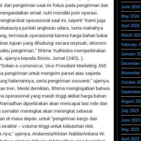
 dan pengiriman saat ini fokus pada pengiriman dan
June 2024
ngandalkan email. nuhi memiliki poin operasi.
May 2024
nghambat operasional saat ini, seperti “Kami juga
April 2024
rbatasnya jumlah angkutan udara, serta mahalnya
kung, termasuk operasional karena harga bahan bakar
March 202
sahan tujuan yang dihubungi secara terpisah, ekonom
February 
 waktu pengiriman,” Bhima Yudhistira memperkirakan
January 2
, ujarnya kepada Bisnis, Jumat (24/3). ).
December 
 “Selain e-commerce, Vice President Marketing JNE
sa pengiriman untuk mengirim parsel atau sepeda
November 
mpung halamannya, serta pengiriman souvenir,” ujarnya.
October 2
gan tren. Meski demikian, Bhima mengingatkan bahwa
September
aya operasional yang masih tinggi akibat harga bahan
August 20
 Ramadhan diperkirakan akan mencapai last mile dan
ng semakin meningkat akan meningkat sebesar
July 2023
n di masa depan. untuk “pengiriman kargo dan
June 2023
terakhir – volume tinggi untuk kebutuhan ritel,
May 2023
s nya,” ujarnya. Andaresta/Kintan Nabila/Anitana W.
April 2023