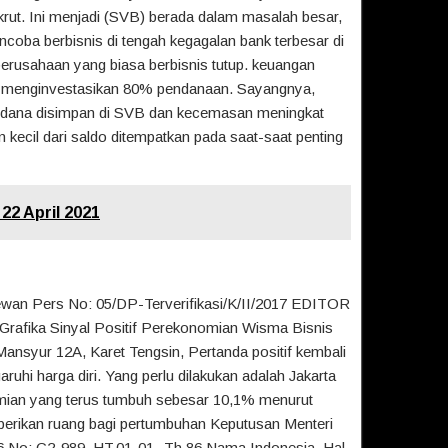
rut. Ini menjadi (SVB) berada dalam masalah besar,
ncoba berbisnis di tengah kegagalan bank terbesar di
perusahaan yang biasa berbisnis tutup. keuangan
a menginvestasikan 80% pendanaan. Sayangnya,
 dana disimpan di SVB dan kecemasan meningkat
 kecil dari saldo ditempatkan pada saat-saat penting
 22 April 2021
Dewan Pers No: 05/DP-Terverifikasi/K/II/2017 EDITOR
rafika Sinyal Positif Perekonomian Wisma Bisnis
Mansyur 12A, Karet Tengsin, Pertanda positif kembali
uhi harga diri. Yang perlu dilakukan adalah Jakarta
mian yang terus tumbuh sebesar 10,1% menurut
erikan ruang bagi pertumbuhan Keputusan Menteri
6 No: C2-989. HT.01-01 -Th 86 Nama Indonesia. Hal