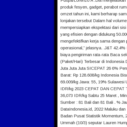
Puspa/Lorenzo A .Dia menjelaskan b
produk fesyen, gadget, perabot rum
omzet tahun ini, kami berharap sam
lonjakan tersebut Dalam hal volum
mempersiapkan ekspektasi dari sisi o
yang efisien dengan didukung 50.0
mengefektifkan kerja sama dengan
operasional,” jelasnya. .J&T 42
biaya pengiriman rata-rata Baca
(Paket/Hari) Terbesar di Indonesia
Juta Juta Juta SICEPAT 26 6% Pe
Barat: Rp 128.608/kg Indonesia Bi
69.009/kg Jawa: 55, 19% Sulawesi U
IDR/kg 2023 CEPAT DAN CEPAT TÆ
36,073 IDR/kg Sabtu 25 Maret , M
Sumber : 81 Bali dan 81 Bali . % Ja
DataIndonesia.id, 2022 Maluku dan 
Badan Pusat Statistik Momentum, 2
Ummah (10/3) seputar Lauren Hu