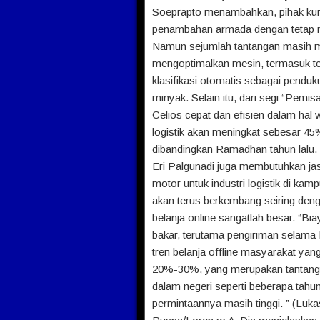
Soeprapto menambahkan, pihak kurir
penambahan armada dengan tetap me
Namun sejumlah tantangan masih me
mengoptimalkan mesin, termasuk te
klasifikasi otomatis sebagai pendu
minyak. Selain itu, dari segi “Pemi
Celios cepat dan efisien dalam hal
logistik akan meningkat sebesar 45%
dibandingkan Ramadhan tahun lalu.
Eri Palgunadi juga membutuhkan ja
motor untuk industri logistik di ka
akan terus berkembang seiring den
belanja online sangatlah besar. “Bi
bakar, terutama pengiriman selama
tren belanja offline masyarakat ya
20%-30%, yang merupakan tantanga
dalam negeri seperti beberapa tahun 
permintaannya masih tinggi. ” (Luka