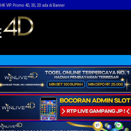
HK VIP. Promo 4D, 3D, 2D ada di Banner