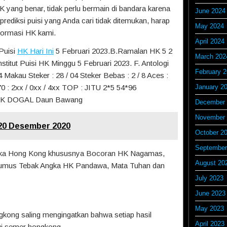
yang benar, tidak perlu bermain di bandara karena
June 2024
rediksi puisi yang Anda cari tidak ditemukan, harap
May 2024
formasi HK kami.
April 2024
Puisi
HK Hari Ini
5 Februari 2023.B.Ramalan HK 5 2
March 202
stitut Puisi HK Minggu 5 Februari 2023. F. Antologi
February 
 Makau Steker : 28 / 04 Steker Bebas : 2 / 8 Aces :
670 : 2xx / 0xx / 4xx TOP : JITU 2*5 54*96
January 2
 HK DOGAL Daun Bawang
December 
November 
 20 Desember 2020
October 2
September
ngka Hong Kong khususnya Bocoran HK Nagamas,
August 20
umus Tebak Angka HK Pandawa, Mata Tuhan dan
July 2023
June 2023
May 2023
gkong saling mengingatkan bahwa setiap hasil
April 2023
gi semer hongkong.