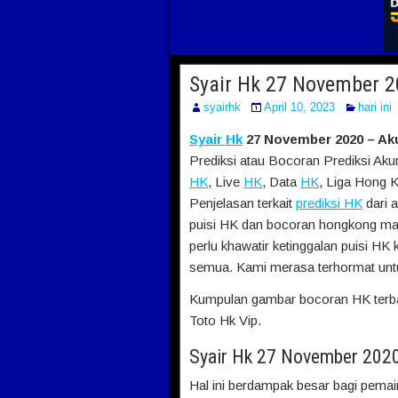
Syair Hk 27 November 20
syairhk
April 10, 2023
hari ini
Syair Hk
27 November 2020 – Akur
Prediksi atau Bocoran Prediksi Aku
HK
, Live
HK
, Data
HK
, Liga Hong 
Penjelasan terkait
prediksi HK
dari a
puisi HK dan bocoran hongkong mal
perlu khawatir ketinggalan puisi H
semua. Kami merasa terhormat untuk
Kumpulan gambar bocoran HK terbaik
Toto Hk Vip.
Syair Hk 27 November 2020 
Hal ini berdampak besar bagi pem