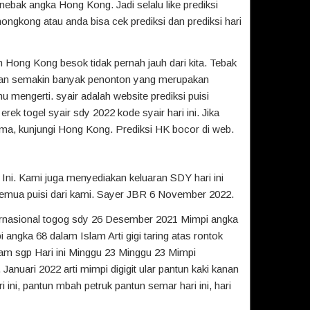
ebak angka Hong Kong. Jadi selalu like prediksi
ngkong atau anda bisa cek prediksi dan prediksi hari
 Hong Kong besok tidak pernah jauh dari kita. Tebak
dan semakin banyak penonton yang merupakan
engerti. syair adalah website prediksi puisi
rek togel syair sdy 2022 kode syair hari ini. Jika
lama, kunjungi Hong Kong. Prediksi HK bocor di web.
Ini. Kami juga menyediakan keluaran SDY hari ini
Semua puisi dari kami. Sayer JBR 6 November 2022.
ternasional togog sdy 26 Desember 2021 Mimpi angka
ngka 68 dalam Islam Arti gigi taring atas rontok
itam sgp Hari ini Minggu 23 Minggu 23 Mimpi
Januari 2022 arti mimpi digigit ular pantun kaki kanan
i ini, pantun mbah petruk pantun semar hari ini, hari