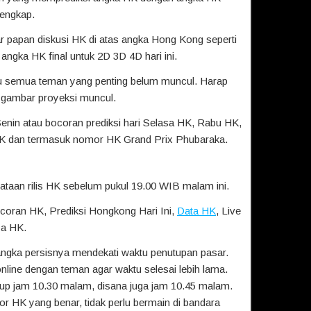
lengkap.
ar papan diskusi HK di atas angka Hong Kong seperti
gka HK final untuk 2D 3D 4D hari ini.
au semua teman yang penting belum muncul. Harap
 gambar proyeksi muncul.
Senin atau bocoran prediksi hari Selasa HK, Rabu HK,
K dan termasuk nomor HK Grand Prix Phubaraka.
taan rilis HK sebelum pukul 19.00 WIB malam ini.
ocoran HK, Prediksi Hongkong Hari Ini,
Data HK
, Live
ya HK.
ngka persisnya mendekati waktu penutupan pasar.
ine dengan teman agar waktu selesai lebih lama.
up jam 10.30 malam, disana juga jam 10.45 malam.
 HK yang benar, tidak perlu bermain di bandara