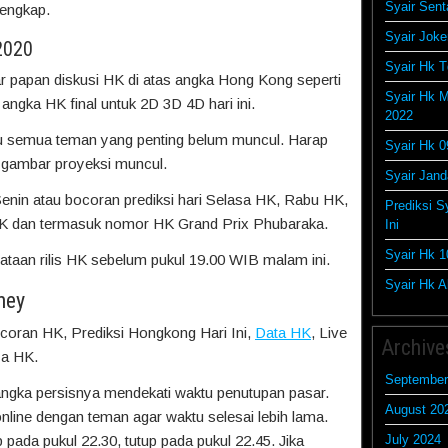
Syair Sent
lengkap.
Syair Joke
2020
Syair Hk T
ar papan diskusi HK di atas angka Hong Kong seperti
Syair Hk M
gka HK final untuk 2D 3D 4D hari ini.
2022
au semua teman yang penting belum muncul. Harap
Syair Hk 0
 gambar proyeksi muncul.
Syair Jan
Senin atau bocoran prediksi hari Selasa HK, Rabu HK,
Prediksi S
K dan termasuk nomor HK Grand Prix Phubaraka.
Ini
Syair Hk 1
taan rilis HK sebelum pukul 19.00 WIB malam ini.
Syair Hk Ak
ney
ocoran HK, Prediksi Hongkong Hari Ini,
Data HK
, Live
Archive
ya HK.
September
ngka persisnya mendekati waktu penutupan pasar.
August 20
ine dengan teman agar waktu selesai lebih lama.
pada pukul 22.30, tutup pada pukul 22.45. Jika
July 2024