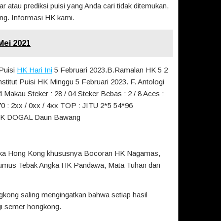
 atau prediksi puisi yang Anda cari tidak ditemukan,
ng. Informasi HK kami.
Mei 2021
Puisi
HK Hari Ini
5 Februari 2023.B.Ramalan HK 5 2
stitut Puisi HK Minggu 5 Februari 2023. F. Antologi
 Makau Steker : 28 / 04 Steker Bebas : 2 / 8 Aces :
670 : 2xx / 0xx / 4xx TOP : JITU 2*5 54*96
 HK DOGAL Daun Bawang
ngka Hong Kong khususnya Bocoran HK Nagamas,
umus Tebak Angka HK Pandawa, Mata Tuhan dan
gkong saling mengingatkan bahwa setiap hasil
gi semer hongkong.