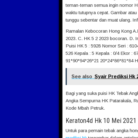
teman-teman semua ingin nomor HK 
waktu tutupnya cepat. Gambar atau p
tunggu sebentar dan muat ulang. In
Ramalan Kebocoran Hong Kong A.
2023. C. HK 5 2 2023 bocoran. D. In
Puisi HK 5 : 5928 Nomor Seri : 6104
526 Kepala : 5 Kepala : 0/4 Ekor : 
91*90*94*26*21 20*24*86*81*84
See also
Syair Prediksi Hk
Bagi yang suka puisi HK Tebak A
Angka Sempurna HK Patarakala, R
Kode Mbah Petruk.
Keraton4d Hk 10 Mei 2021
Untuk para pemain tebak angka hon
prediksi hk
tergambar dalam antolo