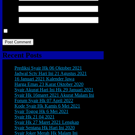
Email
*
Website
Save my name, email, and website in this browser for the next ti
Recent Posts
Prediksi Syair Hk 06 Oktober 2021
Jadwal Sctv Hari Ini 21 Agustus 2021
16 Januari 2021 Kalender Jawa
Harga Emas 23 Karat Oktober 2020
Syair Akurat Hari Ini Hk 29 Januari 2021
Syair Hk 16maret 2021 Akurat Malam Ini
Forum Syair Hk 07 April 2022
Kode Syair Hk Kamis 6 Mei 2021
Syair Togog Hk 6 Mei 2021
Syair Hk 21 04 2021
Syair Hk 27 Maret 2021 Lengkap
Syair Sentana Hk Hari Ini 2020
Syair Joker Merah Hk Malam Ini