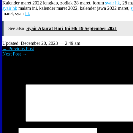
Kalender maret 2022 lengkap, zodiak 28 maret, forum
syair hk
, 28 ma
syair hk
malam ini, kalender maret 2022, kalender jawa 2022 maret,
s
maret, syair
hk
See also
Syair Akurat Hari Ini Hk 19 September 2021
Updated: December 20, 2023 — 2:49 am
← Previous Post
Next Post →
Leave a Reply
Your email address will not be published.
Required fields are marked
Comment
*
Name
*