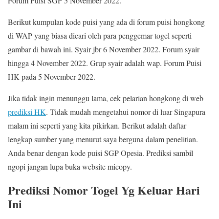
Forum Puisi SGP 5 November 2022.
Berikut kumpulan kode puisi yang ada di forum puisi hongkong
di WAP yang biasa dicari oleh para penggemar togel seperti
gambar di bawah ini. Syair jbr 6 November 2022. Forum syair
hingga 4 November 2022. Grup syair adalah wap. Forum Puisi
HK pada 5 November 2022.
Jika tidak ingin menunggu lama, cek pelarian hongkong di web
prediksi HK
. Tidak mudah mengetahui nomor di luar Singapura
malam ini seperti yang kita pikirkan. Berikut adalah daftar
lengkap sumber yang menurut saya berguna dalam penelitian.
Anda benar dengan kode puisi SGP Opesia. Prediksi sambil
ngopi jangan lupa buka website micopy.
Prediksi Nomor Togel Yg Keluar Hari
Ini