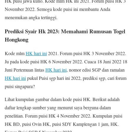
HK puisi jawa kuno. Kode mlm HK ini 2021. Forum puisi HK 3
November 2022. Semoga kode puisi ini membantu Anda
menemukan angka tertinggi.
Prediksi Syair Hk 2023: Memahami Rumusan Togel
Hongkong
Kode mlm
HK hari ini
2021. Forum puisi HK 3 November 2022.
Ju pada kode puisi HK 6 November 2022. Cuaca 18 Juni 2022 18
Juni Pertemuan lintas
HK hari ini
, nomor edisi SGP dan ramalan
HK hari ini
pukul Puisi sgp hari ini 2022, prediksi sgp, cari forum
puisi singapura?
Lihat kumpulan gambar dalam kode puisi HK. Berikut adalah
daftar lengkap sumber yang menurut saya berguna dalam
penelitian. Forum puisi HK 4 November 2022. Kumpulan puisi
HK BD, puisi Ovin HK, puisi SDY Kamplengan 1 jam, HK.