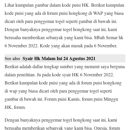
Lihat kumpulan gambar dalam kode puisi HK. Berikut kumpulan
kode puisi yang ada di forum puisi hongkong di WAP yang biasa
dicari oleh para penggemar togel seperti gambar di bawah ini.
Dengan banyaknya penggemar togel hongkong saat ini, kami
berusaha memberikan sebanyak yang kami bisa. Mbah Semar hk
6 November 2022. Kode yang akan masuk pada 6 November.
See also
Syair Hk Malam Ini 24 Agustus 2021
Berikut adalah daftar lengkap sumber yang menurut saya berguna
dalam penelitian. Ju pada kode syair HK 6 November 2022.
Berikut kumpulan kode puisi yang ada di forum puisi hongkong
di wap yang biasa dicari oleh para penggemar togel seperti
gambar di bawah ini. Forum puisi Kamis, forum puisi Minggu
HK, forum.
Dengan banyaknya penggemar togel hongkong saat ini, kami
berusaha memberikan sebanyak yang kami bisa. Opesia, forum