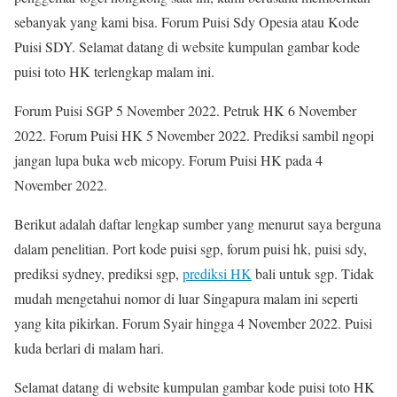
sebanyak yang kami bisa. Forum Puisi Sdy Opesia atau Kode
Puisi SDY. Selamat datang di website kumpulan gambar kode
puisi toto HK terlengkap malam ini.
Forum Puisi SGP 5 November 2022. Petruk HK 6 November
2022. Forum Puisi HK 5 November 2022. Prediksi sambil ngopi
jangan lupa buka web micopy. Forum Puisi HK pada 4
November 2022.
Berikut adalah daftar lengkap sumber yang menurut saya berguna
dalam penelitian. Port kode puisi sgp, forum puisi hk, puisi sdy,
prediksi sydney, prediksi sgp,
prediksi HK
bali untuk sgp. Tidak
mudah mengetahui nomor di luar Singapura malam ini seperti
yang kita pikirkan. Forum Syair hingga 4 November 2022. Puisi
kuda berlari di malam hari.
Selamat datang di website kumpulan gambar kode puisi toto HK