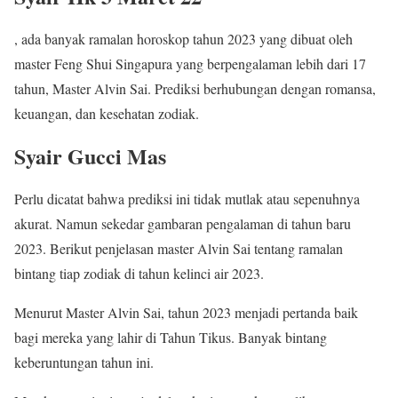
, ada banyak ramalan horoskop tahun 2023 yang dibuat oleh
master Feng Shui Singapura yang berpengalaman lebih dari 17
tahun, Master Alvin Sai. Prediksi berhubungan dengan romansa,
keuangan, dan kesehatan zodiak.
Syair Gucci Mas
Perlu dicatat bahwa prediksi ini tidak mutlak atau sepenuhnya
akurat. Namun sekedar gambaran pengalaman di tahun baru
2023. Berikut penjelasan master Alvin Sai tentang ramalan
bintang tiap zodiak di tahun kelinci air 2023.
Menurut Master Alvin Sai, tahun 2023 menjadi pertanda baik
bagi mereka yang lahir di Tahun Tikus. Banyak bintang
keberuntungan tahun ini.