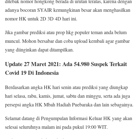
ditebak nomor hongkong berada di urutan teratas, karena dengan
adanya bocoran SYAIR kemungkinan besar akan menghasilkan
nomor HK untuk 2D 3D 4D hari ini.
Jika gambar prediksi atau prop hkg populer teman anda belum
muncul. Mohon bersabar dan coba upload kembali agar gambar
yang diinginkan dapat ditampilkan.
Update 27 Maret 2021: Ada 54.980 Suspek Terkait
Covid 19 Di Indonesia
Berdasarkan angka HK hari senin atau prediksi yang diungkap
hari selasa, rabu, kamis, jumat, sabtu dan minggu, serta ada juga
persepsi angka HK Mbah Hadiah Puebaraka dan lain sebagainya.
Selamat datang di Pengumpulan Informasi Keluar HK yang akan
selesai seluruhnya malam ini pada pukul 19:00 WIT.