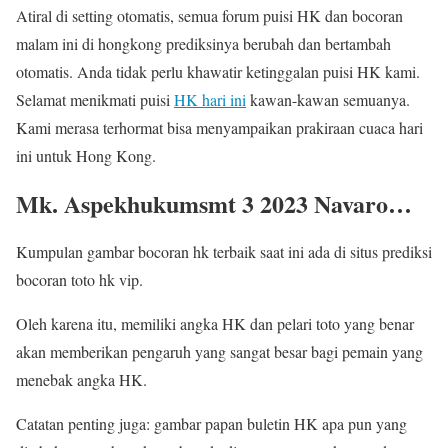
Atiral di setting otomatis, semua forum puisi HK dan bocoran
malam ini di hongkong prediksinya berubah dan bertambah
otomatis. Anda tidak perlu khawatir ketinggalan puisi HK kami.
Selamat menikmati puisi
HK hari ini
kawan-kawan semuanya.
Kami merasa terhormat bisa menyampaikan prakiraan cuaca hari
ini untuk Hong Kong.
Mk. Aspekhukumsmt 3 2023 Navaro…
Kumpulan gambar bocoran hk terbaik saat ini ada di situs prediksi
bocoran toto hk vip.
Oleh karena itu, memiliki angka HK dan pelari toto yang benar
akan memberikan pengaruh yang sangat besar bagi pemain yang
menebak angka HK.
Catatan penting juga: gambar papan buletin HK apa pun yang