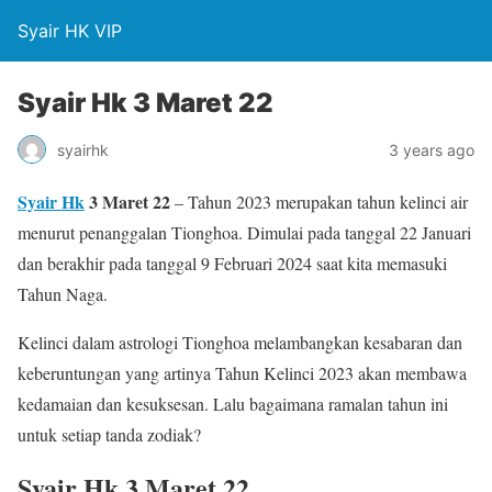
Syair HK VIP
Syair Hk 3 Maret 22
syairhk
3 years ago
Syair Hk
3 Maret 22
– Tahun 2023 merupakan tahun kelinci air
menurut penanggalan Tionghoa. Dimulai pada tanggal 22 Januari
dan berakhir pada tanggal 9 Februari 2024 saat kita memasuki
Tahun Naga.
Kelinci dalam astrologi Tionghoa melambangkan kesabaran dan
keberuntungan yang artinya Tahun Kelinci 2023 akan membawa
kedamaian dan kesuksesan. Lalu bagaimana ramalan tahun ini
untuk setiap tanda zodiak?
Syair Hk 3 Maret 22