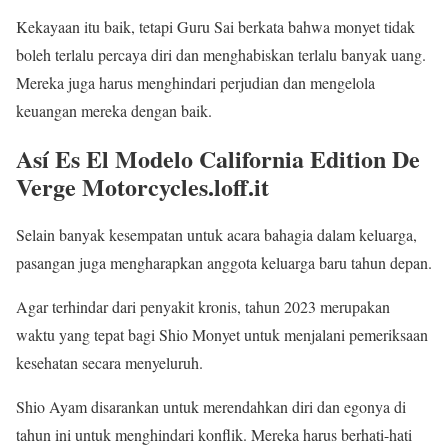
Kekayaan itu baik, tetapi Guru Sai berkata bahwa monyet tidak
boleh terlalu percaya diri dan menghabiskan terlalu banyak uang.
Mereka juga harus menghindari perjudian dan mengelola
keuangan mereka dengan baik.
Así Es El Modelo California Edition De
Verge Motorcycles.loff.it
Selain banyak kesempatan untuk acara bahagia dalam keluarga,
pasangan juga mengharapkan anggota keluarga baru tahun depan.
Agar terhindar dari penyakit kronis, tahun 2023 merupakan
waktu yang tepat bagi Shio Monyet untuk menjalani pemeriksaan
kesehatan secara menyeluruh.
Shio Ayam disarankan untuk merendahkan diri dan egonya di
tahun ini untuk menghindari konflik. Mereka harus berhati-hati