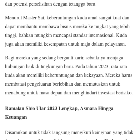
dan potensi perselisihan dengan tetangga baru.
Menurut Master Sai, keberuntungan kuda amal sangat kuat dan
dapat membantu membawa bisnis mereka ke tingkat yang lebih
tinggi, bahkan mungkin mencapai standar internasional. Kuda
juga akan memiliki kesempatan untuk maju dalam pelayanan.
Bagi mereka yang sedang berganti karir, sebaiknya menjaga
hubungan baik di lingkungan baru. Pada tahun 2023, rata-rata
kuda akan memiliki keberuntungan dan kekayaan. Mereka harus
membatasi pengeluaran berlebihan dan memutuskan untuk
menabung untuk masa depan dan menghindari investasi berisiko.
Ramalan Shio Ular 2023 Lengkap, Asmara Hingga
Keuangan
Disarankan untuk tidak langsung mengikuti keinginan yang tidak