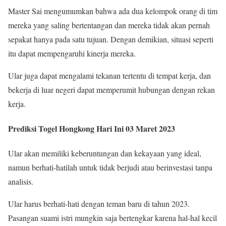
Master Sai mengumumkan bahwa ada dua kelompok orang di tim
mereka yang saling bertentangan dan mereka tidak akan pernah
sepakat hanya pada satu tujuan. Dengan demikian, situasi seperti
itu dapat mempengaruhi kinerja mereka.
Ular juga dapat mengalami tekanan tertentu di tempat kerja, dan
bekerja di luar negeri dapat memperumit hubungan dengan rekan
kerja.
Prediksi Togel Hongkong Hari Ini 03 Maret 2023
Ular akan memiliki keberuntungan dan kekayaan yang ideal,
namun berhati-hatilah untuk tidak berjudi atau berinvestasi tanpa
analisis.
Ular harus berhati-hati dengan teman baru di tahun 2023.
Pasangan suami istri mungkin saja bertengkar karena hal-hal kecil