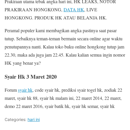
Prakiraan utama tebak angka hari ini, HK LEAKS, NOTOR
PRAKIRAAN HONGKONG,
DATA HK
, LIVE
HONGKONG. PRODUK HK ATAU BELANJA HK.
Peramal populer kami membagikan angka pastinya saat pasar
tutup. Sebaiknya teman-teman bermain secara online agar waktu
penutupannya nanti. Kalau toko buku online hongkong tutup jam
22.30, maka ada juga jam 22.45. Kalau kalian semua ingin nomor
HK yang benar ya?
Syair Hk 3 Maret 2020
Forum
syair hk
, code syair hk, prediksi syair togel hk, zodiak 22
maret, syair hk 88, syair hk malam ini, 22 maret 2014, 22 maret,
demo 22 maret 2016, syair batik hk, syair hk semar, syair hk
Categories:
hari ini