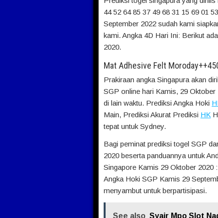
Prediksi togel singapura yang dirili
44 52 64 85 37 49 68 31 15 69 01 5
September 2022 sudah kami siapka
kami. Angka 4D Hari Ini: Berikut a
2020.
Mat Adhesive Felt Moroday++4
Prakiraan angka Singapura akan diri
SGP online hari Kamis, 29 Oktober 
di lain waktu. Prediksi Angka Hoki
H
Main, Prediksi Akurat Prediksi
HK
Ha
tepat untuk Sydney.
Bagi peminat prediksi togel SGP da
2020 beserta panduannya untuk And
Singapore Kamis 29 Oktober 2020 :
Angka Hoki SGP Kamis 29 Septemb
menyambut untuk berpartisipasi.
See also
Syair Mpo Slot Na