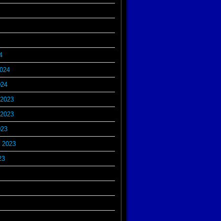
4
2024
024
2023
2023
023
 2023
23