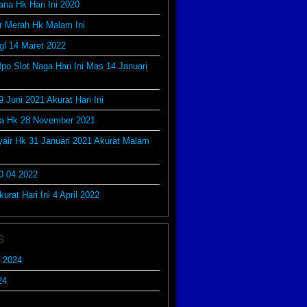
ana Hk Hari Ini 2020
r Merah Hk Malam Ini
gl 14 Maret 2022
po Slot Naga Hari Ini Mas 14 Januari
9 Juni 2021 Akurat Hari Ini
da Hk 28 November 2021
yair Hk 31 Januari 2021 Akurat Malam
0 04 2022
urat Hari Ini 4 April 2022
s
 2024
24