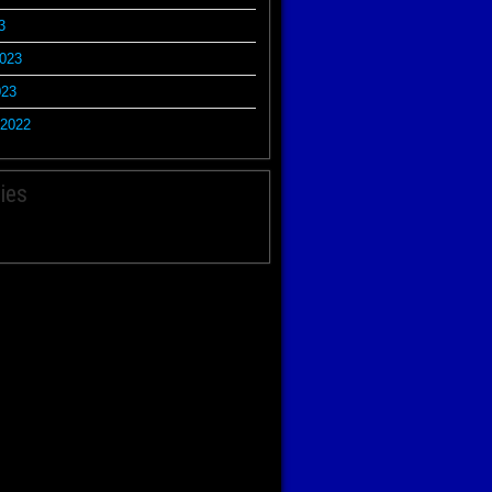
3
2023
023
2022
ies