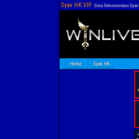
Syair HK VIP
Situs Rekomendasi Syair 
Home
Syair HK