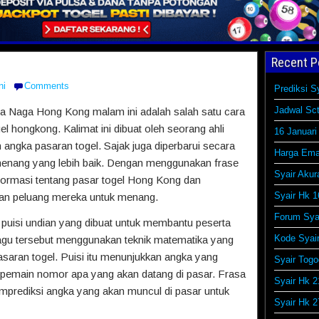
Recent P
ni
Comments
Prediksi S
Jadwal Sct
a Naga Hong Kong malam ini adalah salah satu cara
el hongkong. Kalimat ini dibuat oleh seorang ahli
16 Januari
angka pasaran togel. Sajak juga diperbarui secara
Harga Ema
menang yang lebih baik. Dengan menggunakan frase
Syair Akur
nformasi tentang pasar togel Hong Kong dan
Syair Hk 1
an peluang mereka untuk menang.
Forum Syai
puisi undian yang dibuat untuk membantu peserta
Kode Syai
Lagu tersebut menggunakan teknik matematika yang
asaran togel. Puisi itu menunjukkan angka yang
Syair Togo
 pemain nomor apa yang akan datang di pasar. Frasa
Syair Hk 2
prediksi angka yang akan muncul di pasar untuk
Syair Hk 2