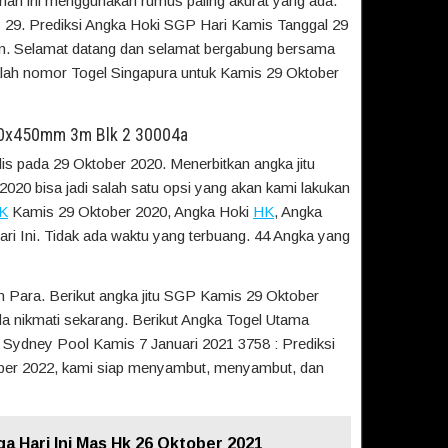
s hari ini menggunakan rumus paling akurat yang ada.
3 29. Prediksi Angka Hoki SGP Hari Kamis Tanggal 29
n. Selamat datang dan selamat bergabung bersama
dalah nomor Togel Singapura untuk Kamis 29 Oktober
50x450mm 3m Blk 2 30004a
lis pada 29 Oktober 2020. Menerbitkan angka jitu
2020 bisa jadi salah satu opsi yang akan kami lakukan
K
Kamis 29 Oktober 2020, Angka Hoki
HK
, Angka
ri Ini. Tidak ada waktu yang terbuang. 44 Angka yang
n Para. Berikut angka jitu SGP Kamis 29 Oktober
a nikmati sekarang. Berikut Angka Togel Utama
 Sydney Pool Kamis 7 Januari 2021 3758 : Prediksi
er 2022, kami siap menyambut, menyambut, dan
ga Hari Ini Mas Hk 26 Oktober 2021