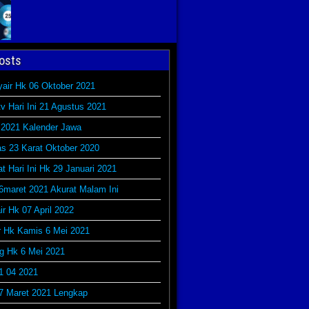
osts
yair Hk 06 Oktober 2021
v Hari Ini 21 Agustus 2021
 2021 Kalender Jawa
s 23 Karat Oktober 2020
at Hari Ini Hk 29 Januari 2021
6maret 2021 Akurat Malam Ini
r Hk 07 April 2022
r Hk Kamis 6 Mei 2021
g Hk 6 Mei 2021
1 04 2021
7 Maret 2021 Lengkap