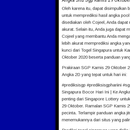
Oleh karena itu, dapat disimpulkan
untuk memprediksi hasil angka poo
disediakan oleh Cojeel, Anda dapat
akurat. Selain itu, Anda juga dapa
Cojeel yang membantu Anda mengana
lebih akurat memprediksi angka yan
kunci dari Togel Singapura untuk 
Oktober 2020 beserta panduan yang
Prakiraan SGP Kamis 29 Oktober 2
Angka 2D yang tepat untuk hari ini:
#prediksisgp #prediksisgphariini #s
Singapura Bocor Hari Ini | Ke Angk
penting dari Singapore Lottery unt
29 Oktober. Ramalan SGP Kamis 29 
pecinta. Terlampir panduan angka j
menemukannya dari situs yang palin