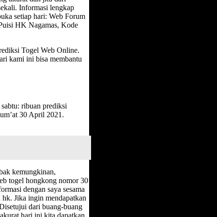
ekali. Informasi lengkap
uka setiap hari: Web Forum
 Puisi HK Nagamas, Kode
rediksi Togel Web Online.
ari kami ini bisa membantu
sabtu: ribuan prediksi
Jum’at 30 April 2021.
ebak kemungkinan,
web togel hongkong nomor 30
formasi dengan saya sesama
n hk. Jika ingin mendapatkan
Disetujui dari buang-buang
kurat hari ini kita dapatkan