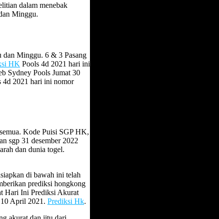
elitian dalam menebak
 dan Minggu.
tu dan Minggu. 6 & 3 Pasang
ksi HK
Pools 4d 2021 hari ini
Web Sydney Pools Jumat 30
s 4d 2021 hari ini nomor
a semua. Kode Puisi SGP HK,
an sgp 31 desember 2022
arah dan dunia togel.
iapkan di bawah ini telah
emberikan prediksi hongkong
 Hari Ini Prediksi Akurat
10 April 2021.
Prediksi Hk
.
ng akurat dan jitu dari