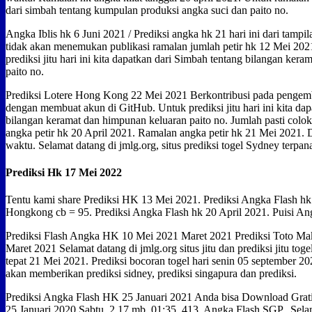
dari simbah tentang kumpulan produksi angka suci dan paito no.
Angka Iblis hk 6 Juni 2021 / Prediksi angka hk 21 hari ini dari tamp
tidak akan menemukan publikasi ramalan jumlah petir hk 12 Mei 202
prediksi jitu hari ini kita dapatkan dari Simbah tentang bilangan ker
paito no.
Prediksi Lotere Hong Kong 22 Mei 2021 Berkontribusi pada peng
dengan membuat akun di GitHub. Untuk prediksi jitu hari ini kita da
bilangan keramat dan himpunan keluaran paito no. Jumlah pasti colok
angka petir hk 20 April 2021. Ramalan angka petir hk 21 Mei 2021.
waktu. Selamat datang di jmlg.org, situs prediksi togel Sydney terpan
Prediksi Hk 17 Mei 2022
Tentu kami share Prediksi HK 13 Mei 2021. Prediksi Angka Flash hk
Hongkong cb = 95. Prediksi Angka Flash hk 20 April 2021. Puisi A
Prediksi Flash Angka HK 10 Mei 2021 Maret 2021 Prediksi Toto M
Maret 2021 Selamat datang di jmlg.org situs jitu dan prediksi jitu to
tepat 21 Mei 2021. Prediksi bocoran togel hari senin 05 september 
akan memberikan prediksi sidney, prediksi singapura dan prediksi.
Prediksi Angka Flash HK 25 Januari 2021 Anda bisa Download Grati
25 Januari 2020 Sabtu, 2.17 mb, 01:35, 413, Angka Flash SGP,. Selam