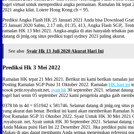
togel virtual untuk memprediksi angka permainan. Ramalan hk tepat
2021 angka kilat. Lotere Hong Kong cb = 95.
Prediksi Angka Flash HK 25 Januari 2021 Anda bisa Download Grati
25 Januari 2020 Sabtu, 2.17 mb, 01:35, 413, Angka Flash SGP,. Ten
ramalan HK 13 Mei 2021. Angka-angka di atas hanyalah tebakan pa
datang di jmlg.org situs prediksi togel sydney 2021 paling akurat.
See also
Syair Hk 13 Juli 2020 Akurat Hari Ini
Prediksi Hk 3 Mei 2022
Ramalan HK tepat 21 Mei 2021. Berikut ini kami berikan ramalan jum
Posting Ramalan SGP Puisi 31 Oktober 2022. Ramalan
HK hari ini
te
sosok petir.royalsyair.net,
syair hk
30 september 2021. selamat datang 
togel hari senin 05 september 2022 kami pengelola angka gaib membe
0378 bb in 4d = 651942 x 581746. Selamat datang di jmlg.org situs p
yang akurat dan benar. Berikut ini kami akan memberikan Ramalan J
Post Ramalan SGP 31 Oktober 2022. Syair Untuk HK 30 Mei 2021 
.royalsyair. net, Syair untuk HK 30 September 2021. Selamat datang 
Anda Makau puisi Hari Ini 22 Desember 2021. Jika prediksi puisi m
Makau di atas dapat membantu Anda semua menemukan referensi nom