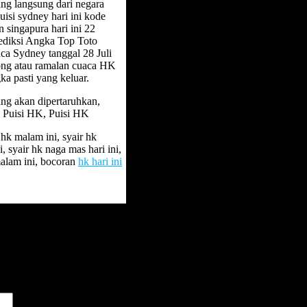
ng langsung dari negara
isi sydney hari ini kode
 singapura hari ini 22
rediksi Angka Top Toto
ca Sydney tanggal 28 Juli
ong atau ramalan cuaca HK
 pasti yang keluar.
ng akan dipertaruhkan,
 Puisi HK, Puisi HK
 hk malam ini, syair hk
i, syair hk naga mas hari ini,
malam ini, bocoran
hk hari ini
*