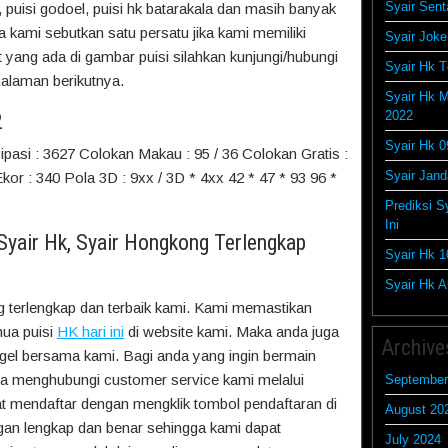
Syair Sent
 puisi godoel, puisi hk batarakala dan masih banyak
a kami sebutkan satu persatu jika kami memiliki
Syair Joke
ang ada di gambar puisi silahkan kunjungi/hubungi
Syair Hk T
alaman berikutnya.
Syair Hk M
2022
2
Syair Hk 0
ipasi : 3627 Colokan Makau : 95 / 36 Colokan Gratis :
Syair Jan
 Ekor : 340 Pola 3D : 9xx / 3D * 4xx 42 * 47 * 93 96 *
Prediksi S
Ini
 Syair Hk, Syair Hongkong Terlengkap
Syair Hk 1
Syair Hk Ak
g terlengkap dan terbaik kami. Kami memastikan
ua puisi
HK hari ini
di website kami. Maka anda juga
Archive
ogel bersama kami. Bagi anda yang ingin bermain
sa menghubungi customer service kami melalui
September
t mendaftar dengan mengklik tombol pendaftaran di
August 20
ngan lengkap dan benar sehingga kami dapat
July 2024