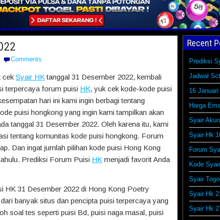
Recent P
022
Comments
Prediksi S
Jadwal Sct
k cek
Syair HK
tanggal 31 Desember 2022, kembali
si terpercaya forum puisi
HK
, yuk cek kode-kode puisi
16 Januari
kesempatan hari ini kami ingin berbagi tentang
Harga Ema
 kode puisi hongkong yang ingin kami tampilkan akan
Syair Akur
da tanggal 31 Desember 2022. Oleh karena itu, kami
Syair Hk 1
si tentang komunitas kode puisi hongkong. Forum
p. Dan ingat jumlah pilihan kode puisi Hong Kong
Forum Syai
dahulu. Prediksi Forum Puisi
HK
menjadi favorit Anda
Kode Syai
Syair Togo
isi HK 31 Desember 2022 di Hong Kong Poetry
Syair Hk 2
ari banyak situs dan pencipta puisi terpercaya yang
Syair Hk 2
h soal tes seperti puisi Bd, puisi naga masal, puisi