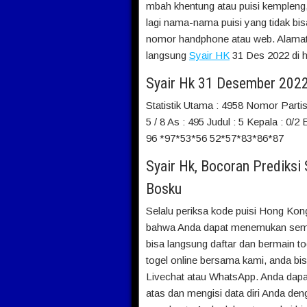
mbah khentung atau puisi kempleng,
lagi nama-nama puisi yang tidak bis
nomor handphone atau web. Alamat y
langsung
Syair HK
31 Des 2022 di h
Syair Hk 31 Desember 202
Statistik Utama : 4958 Nomor Partis
5 / 8 As : 495 Judul : 5 Kepala : 0/2
96 *97*53*56 52*57*83*86*87
Syair Hk, Bocoran Prediksi
Bosku
Selalu periksa kode puisi Hong Kon
bahwa Anda dapat menemukan sem
bisa langsung daftar dan bermain t
togel online bersama kami, anda bi
Livechat atau WhatsApp. Anda dapa
atas dan mengisi data diri Anda de