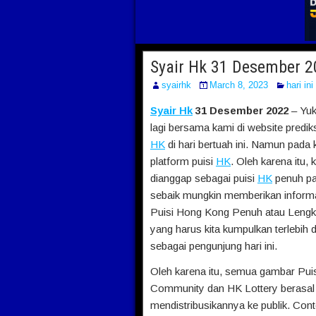
Syair Hk 31 Desember 2
syairhk
March 8, 2023
hari ini
Syair Hk
31 Desember 2022
– Yu
lagi bersama kami di website predik
HK
di hari bertuah ini. Namun pada 
platform puisi
HK
. Oleh karena itu,
dianggap sebagai puisi
HK
penuh pa
sebaik mungkin memberikan informa
Puisi Hong Kong Penuh atau Lengka
yang harus kita kumpulkan terlebih 
sebagai pengunjung hari ini.
Oleh karena itu, semua gambar Pu
Community dan HK Lottery berasal d
mendistribusikannya ke publik. Conto