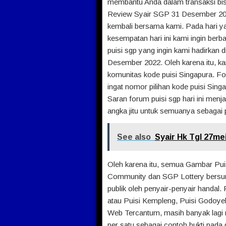
membantu Anda dalam transaksi bis
Review Syair SGP 31 Desember 202
kembali bersama kami. Pada hari yan
kesempatan hari ini kami ingin berba
puisi sgp yang ingin kami hadirkan 
Desember 2022. Oleh karena itu, ka
komunitas kode puisi Singapura. F
ingat nomor pilihan kode puisi Sing
Saran forum puisi sgp hari ini menja
angka jitu untuk semuanya sebagai 
See also
Syair Hk Tgl 27me
Oleh karena itu, semua Gambar Pu
Community dan SGP Lottery bersum
publik oleh penyair-penyair handal
atau Puisi Kempleng, Puisi Godoye
Web Tercantum, masih banyak lagi 
per satu sebagai contoh bukti pada 