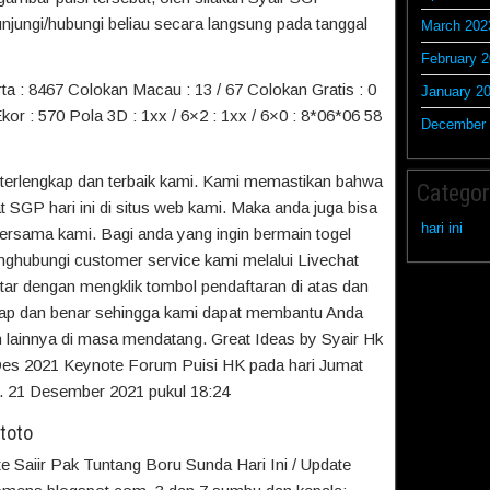
jungi/hubungi beliau secara langsung pada tanggal
March 202
February 
ta : 8467 Colokan Macau : 13 / 67 Colokan Gratis : 0
January 2
Ekor : 570 Pola 3D : 1xx / 6×2 : 1xx / 6×0 : 8*06*06 58
December 
a terlengkap dan terbaik kami. Kami memastikan bahwa
Categor
GP hari ini di situs web kami. Maka anda juga bisa
hari ini
bersama kami. Bagi anda yang ingin bermain togel
nghubungi customer service kami melalui Livechat
ar dengan mengklik tombol pendaftaran di atas dan
gkap dan benar sehingga kami dapat membantu Anda
h lainnya di masa mendatang. Great Ideas by Syair Hk
Des 2021 Keynote Forum Puisi HK pada hari Jumat
. 21 Desember 2021 pukul 18:24
toto
 Saiir Pak Tuntang Boru Sunda Hari Ini / Update