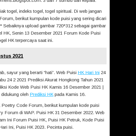
romens.blogspot.com. 3 dan 7 sumbu dan kepala:
ogel, indeks togel, togel spiritual. Di web jangan
Forum, berikut kumpulan kode puisi yang sering dicari
 * Sebaiknya upload gambar 720*312 sebagai gambar
el HK, Senin 13 Desember 2021 Forum Kode Puisi
el HK terpercaya saat ini.
ustus 2021
ab, sayur yang berarti “hati”. Web Puisi
HK Hari Ini
24
bu 24 2 2021 Prediksi Akurat Hongkong Tahun 2021
ksi Kode Web Puisi HK Kamis 16 Desember 2021 |
g didukung oleh
Prediksi HK
pada Kamis 16.
K Poetry Code Forum, berikut kumpulan kode puisi
etry Forum di WAP. Puisi HK 31 Desember 2022. Web
m Ini Forum Puisi HK, Puisi HK Petruk, Kode Puisi
i Ini, Puisi HK 2023. Pecinta puisi.