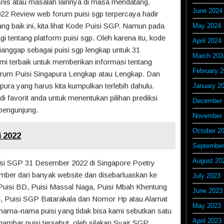
nis atau masalah lainnya di masa mendatang.
June 2024
2 Review web forum puisi sgp terpercaya hadir
g baik ini, kita lihat Kode Puisi SGP. Namun pada
May 2024
gi tentang platform puisi sgp. Oleh karena itu, kode
April 2024
dianggap sebagai puisi sgp lengkap untuk 31
March 202
mi terbaik untuk memberikan informasi tentang
February 
orum Puisi Singapura Lengkap atau Lengkap. Dan
apura yang harus kita kumpulkan terlebih dahulu.
January 2
di favorit anda untuk menentukan pilihan prediksi
December 
pengunjung.
November 
October 2
i 2022
September
August 20
isi SGP 31 Desember 2022 di Singapore Poetry
ber dari banyak website dan disebarluaskan ke
July 2023
. Puisi BD, Puisi Massal Naga, Puisi Mbah Khentung
June 2023
l, Puisi SGP Batarakala dan Nomor Hp atau Alamat
May 2023
nama-nama puisi yang tidak bisa kami sebutkan satu
April 2023
gambar puisi tersebut, oleh silakan Syair SGP