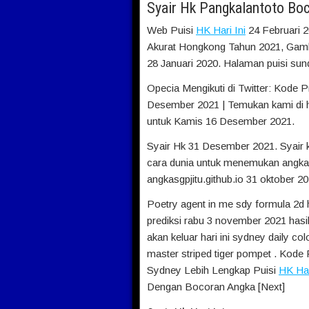
Syair Hk Pangkalantoto Bo
Web Puisi
HK Hari Ini
24 Februari 
Akurat Hongkong Tahun 2021, Gambar
28 Januari 2020. Halaman puisi sund
Opecia Mengikuti di Twitter: Kode 
Desember 2021 | Temukan kami di h
untuk Kamis 16 Desember 2021.
Syair Hk 31 Desember 2021. Syair ko
cara dunia untuk menemukan angka 
angkasgpjitu.github.io 31 oktober 2
Poetry agent in me sdy formula 2d 
prediksi rabu 3 november 2021 hasil
akan keluar hari ini sydney daily colo
master striped tiger pompet . Kode
Sydney Lebih Lengkap Puisi
HK Har
Dengan Bocoran Angka [Next]