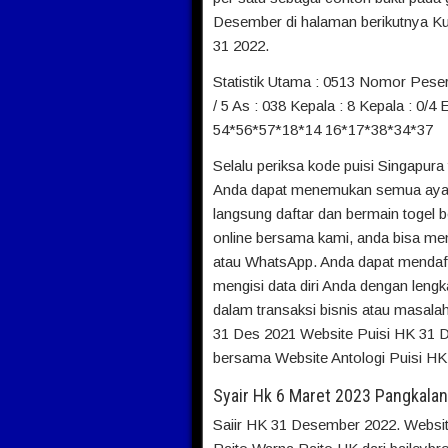
Desember di halaman berikutnya Kun
31 2022.
Statistik Utama : 0513 Nomor Peser
/ 5 As : 038 Kepala : 8 Kepala : 0/4 
54*56*57*18*14 16*17*38*34*37
Selalu periksa kode puisi Singapur
Anda dapat menemukan semua ayat S
langsung daftar dan bermain togel 
online bersama kami, anda bisa me
atau WhatsApp. Anda dapat mendaft
mengisi data diri Anda dengan len
dalam transaksi bisnis atau masala
31 Des 2021 Website Puisi HK 31 
bersama Website Antologi Puisi HK
Syair Hk 6 Maret 2023 Pangkalan
Saiir HK 31 Desember 2022. Website