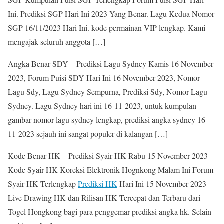
Ini. Prediksi SGP Hari Ini 2023 Yang Benar. Lagu Kedua Nomor
SGP 16/11/2023 Hari Ini. kode permainan VIP lengkap. Kami
mengajak seluruh anggota […]
Angka Benar SDY – Prediksi Lagu Sydney Kamis 16 November
2023, Forum Puisi SDY Hari Ini 16 November 2023, Nomor
Lagu Sdy, Lagu Sydney Sempurna, Prediksi Sdy, Nomor Lagu
Sydney. Lagu Sydney hari ini 16-11-2023, untuk kumpulan
gambar nomor lagu sydney lengkap, prediksi angka sydney 16-
11-2023 sejauh ini sangat populer di kalangan […]
Kode Benar HK – Prediksi Syair HK Rabu 15 November 2023
Kode Syair HK Koreksi Elektronik Hognkong Malam Ini Forum
Syair HK Terlengkap
Prediksi HK
Hari Ini 15 November 2023
Live Drawing HK dan Rilisan HK Tercepat dan Terbaru dari
Togel Hongkong bagi para penggemar prediksi angka hk. Selain