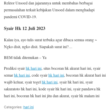
Rektor Unsoed dan jajarannya untuk membahas berbagai
permasalahan terkait kebijakan Unsoed dalam menghadapi
pandemi COVID-19.
Syair Hk 12 Juli 2023
Kalau iya, ayo tulis surat terbuka agar dibaca semua orang ~
Ngko disit, ngko disit. Siapakah surat ini?…
BEM tidak ditemukan – Ya
Prediksi syair
hk hari ini
, situs bocoran hk akurat hari ini, syair
semar
hk hari ini
, code syair
hk hari ini
, bocoran hk akurat hari ini
wajib keluar, syair togel
hk hari ini
, syair hk hari ini, syair
sakuratoto hk hari ini, kode syair hk hari ini, syair pandawa hk
hari ini, bocoran hk hari ini jitu dan akurat, syair hk malam ini
Categories:
hari ini