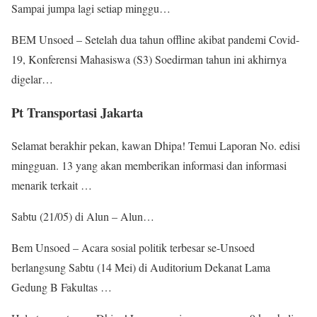
Sampai jumpa lagi setiap minggu…
BEM Unsoed – Setelah dua tahun offline akibat pandemi Covid-
19, Konferensi Mahasiswa (S3) Soedirman tahun ini akhirnya
digelar…
Pt Transportasi Jakarta
Selamat berakhir pekan, kawan Dhipa! Temui Laporan No. edisi
mingguan. 13 yang akan memberikan informasi dan informasi
menarik terkait …
Sabtu (21/05) di Alun – Alun…
Bem Unsoed – Acara sosial politik terbesar se-Unsoed
berlangsung Sabtu (14 Mei) di Auditorium Dekanat Lama
Gedung B Fakultas …