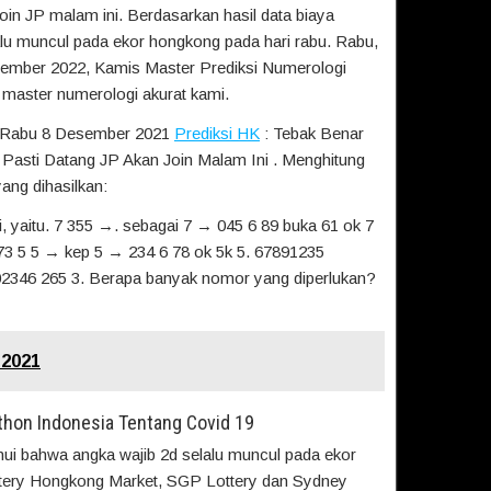
oin JP malam ini. Berdasarkan hasil data biaya
alu muncul pada ekor hongkong pada hari rabu. Rabu,
ptember 2022, Kamis Master Prediksi Numerologi
h master numerologi akurat kami.
g. Rabu 8 Desember 2021
Prediksi HK
: Tebak Benar
asti Datang JP Akan Join Malam Ini . Menghitung
ang dihasilkan:
mi, yaitu. 7 355 →. sebagai 7 → 045 6 89 buka 61 ok 7
73 5 5 → kep 5 → 234 6 78 ok 5k 5. 67891235
346 265 3. Berapa banyak nomor yang diperlukan?
 2021
hon Indonesia Tentang Covid 19
ahui bahwa angka wajib 2d selalu muncul pada ekor
ttery Hongkong Market, SGP Lottery dan Sydney