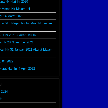
ana Hk Hari Ini 2020
r Merah Hk Malam Ini
gl 14 Maret 2022
po Slot Naga Hari Ini Mas 14 Januari
9 Juni 2021 Akurat Hari Ini
da Hk 28 November 2021
yair Hk 31 Januari 2021 Akurat Malam
0 04 2022
urat Hari Ini 4 April 2022
s
 2024
24