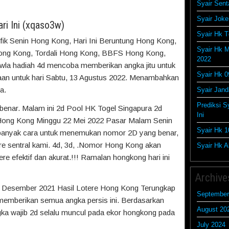
Syair Sent
Syair Joke
ri Ini (xqaso3w)
Syair Hk T
ik Senin Hong Kong, Hari Ini Beruntung Hong Kong,
Syair Hk M
ng Kong, Tordali Hong Kong, BBFS Hong Kong,
2022
wla hadiah 4d mencoba memberikan angka jitu untuk
Syair Hk 0
aan untuk hari Sabtu, 13 Agustus 2022. Menambahkan
a.
Syair Jan
Prediksi S
ti benar. Malam ini 2d Pool HK Togel Singapura 2d
Ini
n Hong Kong Minggu 22 Mei 2022 Pasar Malam Senin
Syair Hk 1
banyak cara untuk menemukan nomor 2D yang benar,
ere sentral kami. 4d, 3d, .Nomor Hong Kong akan
Syair Hk Ak
e efektif dan akurat.!!! Ramalan hongkong hari ini
Archive
 8 Desember 2021 Hasil Lotere Hong Kong Terungkap
September
 memberikan semua angka persis ini. Berdasarkan
August 20
ngka wajib 2d selalu muncul pada ekor hongkong pada
July 2024