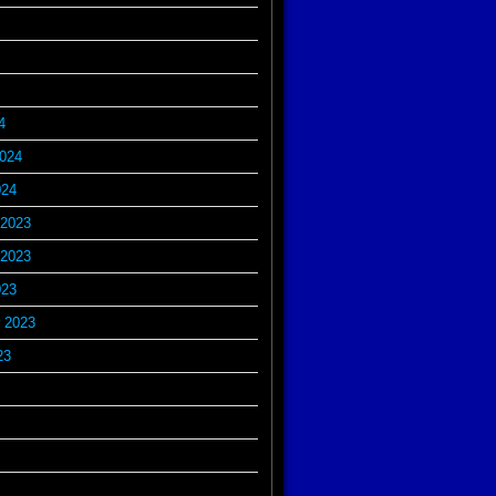
4
2024
024
2023
2023
023
 2023
23