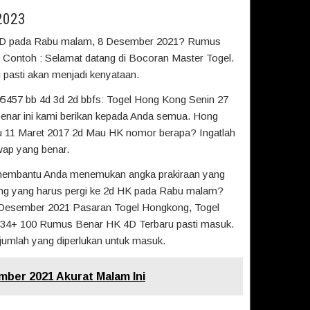
 2023
2D pada Rabu malam, 8 Desember 2021? Rumus
 Contoh : Selamat datang di Bocoran Master Togel.
i pasti akan menjadi kenyataan.
457 bb 4d 3d 2d bbfs: Togel Hong Kong Senin 27
enar ini kami berikan kepada Anda semua. Hong
 11 Maret 2017 2d Mau HK nomor berapa? Ingatlah
ap yang benar.
k membantu Anda menemukan angka prakiraan yang
ang yang harus pergi ke 2d HK pada Rabu malam?
8 Desember 2021 Pasaran Togel Hongkong, Togel
 34+ 100 Rumus Benar HK 4D Terbaru pasti masuk.
 jumlah yang diperlukan untuk masuk.
mber 2021 Akurat Malam Ini