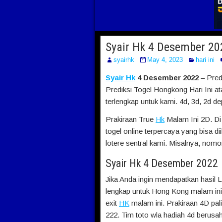
Syair Hk 4 Desember 20
syairhk
May 4, 2023
hari ini
Syair Hk
4 Desember 2022
– Pred
Prediksi Togel Hongkong Hari Ini at
terlengkap untuk kami. 4d, 3d, 2d d
Prakiraan True
Hk
Malam Ini 2D. Di
togel online terpercaya yang bisa di
lotere sentral kami. Misalnya, nomor 
Syair Hk 4 Desember 2022
Jika Anda ingin mendapatkan hasil 
lengkap untuk Hong Kong malam ini. 
exit
HK
malam ini. Prakiraan 4D pal
222. Tim toto wla hadiah 4d berusah