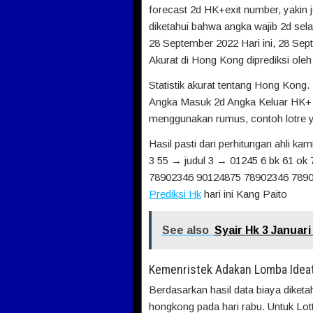
forecast 2d HK+exit number, yakin j
diketahui bahwa angka wajib 2d sel
28 September 2022 Hari ini, 28 Se
Akurat di Hong Kong diprediksi ole
Statistik akurat tentang Hong Kon
Angka Masuk 2d Angka Keluar HK+ P
menggunakan rumus, contoh lotre y
Hasil pasti dari perhitungan ahli ka
3 55 → judul 3 → 01245 6 bk 61 ok 
78902346 90124875 78902346 78902
Prediksi Hk
hari ini Kang Paito
See also
Syair Hk 3 Januari
Kemenristek Adakan Lomba Ideat
Berdasarkan hasil data biaya diket
hongkong pada hari rabu. Untuk Lo