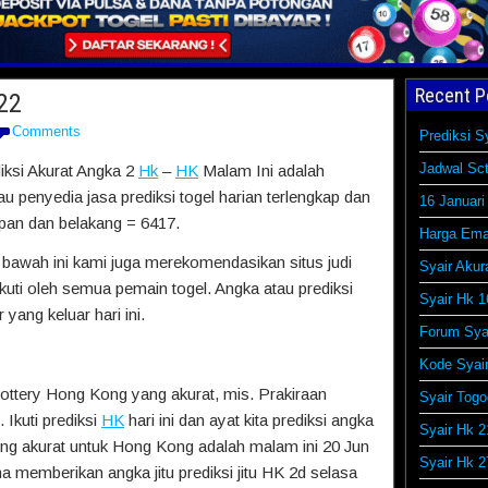
Recent P
22
Comments
Prediksi S
Jadwal Sct
iksi Akurat Angka 2
Hk
–
HK
Malam Ini adalah
au penyedia jasa prediksi togel harian terlengkap dan
16 Januari
epan dan belakang = 6417.
Harga Ema
 bawah ini kami juga merekomendasikan situs judi
Syair Akur
ikuti oleh semua pemain togel. Angka atau prediksi
Syair Hk 1
yang keluar hari ini.
Forum Syai
Kode Syai
Lottery Hong Kong yang akurat, mis. Prakiraan
Syair Togo
Ikuti prediksi
HK
hari ini dan ayat kita prediksi angka
Syair Hk 2
ing akurat untuk Hong Kong adalah malam ini 20 Jun
Syair Hk 2
a memberikan angka jitu prediksi jitu HK 2d selasa