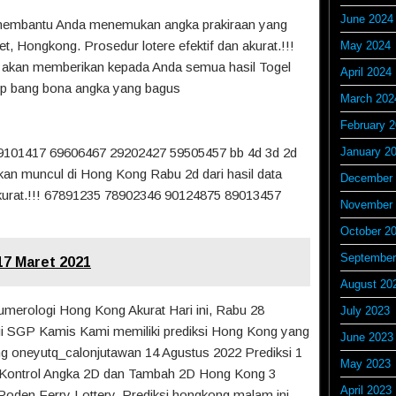
June 2024
k membantu Anda menemukan angka prakiraan yang
t, Hongkong. Prosedur lotere efektif dan akurat.!!!
May 2024
mi akan memberikan kepada Anda semua hasil Togel
April 2024
gp bang bona angka yang bagus
March 202
February 
9101417 69606467 29202427 59505457 bb 4d 3d 2d
January 2
kan muncul di Hong Kong Rabu 2d dari hasil data
December 
 akurat.!!! 67891235 78902346 90124875 89013457
November 
October 2
September
17 Maret 2021
August 20
erologi Hong Kong Akurat Hari ini, Rabu 28
July 2023
 SGP Kamis Kami memiliki prediksi Hong Kong yang
June 2023
g oneyutq_calonjutawan 14 Agustus 2022 Prediksi 1
May 2023
Kontrol Angka 2D dan Tambah 2D Hong Kong 3
April 2023
Roden Ferry Lottery. Prediksi hongkong malam ini.