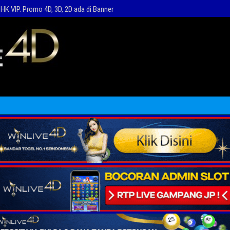
HK VIP. Promo 4D, 3D, 2D ada di Banner