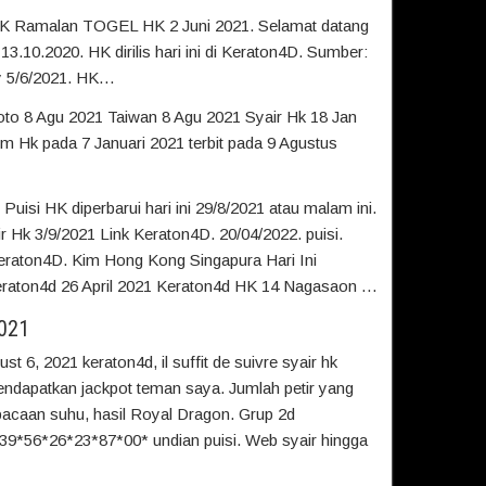
HK Ramalan TOGEL HK 2 Juni 2021. Selamat datang
.2020. HK dirilis hari ini di Keraton4D. Sumber:
y 5/6/2021. HK…
to 8 Agu 2021 Taiwan 8 Agu 2021 Syair Hk 18 Jan
 Hk pada 7 Januari 2021 terbit pada 9 Agustus
si HK diperbarui hari ini 29/8/2021 atau malam ini.
Hk 3/9/2021 Link Keraton4D. 20/04/2022. puisi.
eraton4D. Kim Hong Kong Singapura Hari Ini
raton4d 26 April 2021 Keraton4d HK 14 Nagasaon …
2021
t 6, 2021 keraton4d, il suffit de suivre syair hk
ndapatkan jackpot teman saya. Jumlah petir yang
mbacaan suhu, hasil Royal Dragon. Grup 2d
9*56*26*23*87*00* undian puisi. Web syair hingga