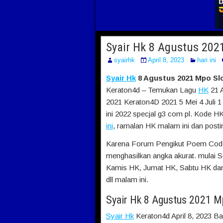
Syair Hk 8 Agustus 202
syairhk
April 8, 2023
hari ini
Syair Hk
8 Agustus 2021 Mpo Slo
Keraton4d – Temukan Lagu
HK
21 A
2021 Keraton4D 2021 5 Mei 4 Juli 1
ini 2022 specjal g3 com pl. Kode H
ini
, ramalan HK malam ini dan post
Karena Forum Pengikut Poem Code
menghasilkan angka akurat. mulai S
Kamis HK, Jumat HK, Sabtu HK dan
dll malam ini.
Syair Hk 8 Agustus 2021 M
Syair Hk
Keraton4d April 8, 2023 B