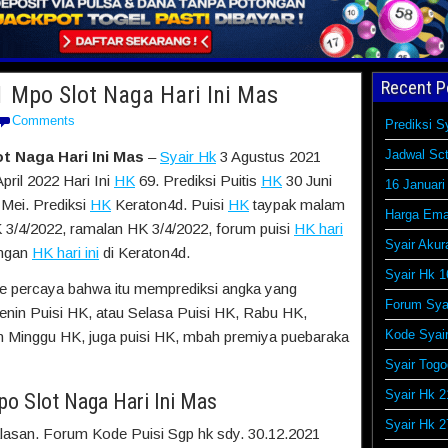
Recent P
1 Mpo Slot Naga Hari Ini Mas
Comments
Prediksi S
Jadwal Sct
t Naga Hari Ini Mas
–
Syair Hk
3 Agustus 2021
pril 2022 Hari Ini
HK
69. Prediksi Puitis
HK
30 Juni
16 Januari
 Mei. Prediksi
HK
Keraton4d. Puisi
HK
taypak malam
Harga Ema
K 3/4/2022, ramalan HK 3/4/2022, forum puisi
HK hari
Syair Akur
ingan
HK hari ini
di Keraton4d.
Syair Hk 1
 percaya bahwa itu memprediksi angka yang
Forum Syai
enin Puisi HK, atau Selasa Puisi HK, Rabu HK,
Kode Syai
 Minggu HK, juga puisi HK, mbah premiya puebaraka
Syair Togo
Syair Hk 2
po Slot Naga Hari Ini Mas
Syair Hk 2
alasan. Forum Kode Puisi Sgp hk sdy. 30.12.2021