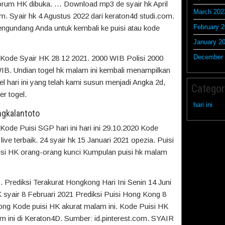
um HK dibuka. … Download mp3 de syair hk April
March 202
.m. Syair hk 4 Agustus 2022 dari keraton4d studi.com.
February 
gundang Anda untuk kembali ke puisi atau kode
January 2
December 
. Kode Syair HK 28 12 2021. 2000 WIB Polisi 2000
B. Undian togel hk malam ini kembali menampilkan
el hari ini yang telah kami susun menjadi Angka 2d,
Categor
er togel.
hari ini
ngkalantoto
Kode Puisi SGP hari ini hari ini 29.10.2020 Kode
ive terbaik. 24 syair hk 15 Januari 2021 opezia. Puisi
si HK orang-orang kunci Kumpulan puisi hk malam
Prediksi Terakurat Hongkong Hari Ini Senin 14 Juni
syair 8 Februari 2021 Prediksi Puisi Hong Kong 8
ng Kode puisi HK akurat malam ini. Kode Puisi HK
ini di Keraton4D. Sumber: id.pinterest.com. SYAIR