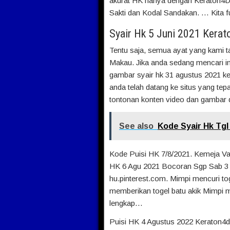
akurat HK hanya dengan Keraton4D
Sakti dan Kodal Sandakan. … Kita fu
Syair Hk 5 Juni 2021 Kerat
Tentu saja, semua ayat yang kami t
Makau. Jika anda sedang mencari i
gambar syair hk 31 agustus 2021 k
anda telah datang ke situs yang te
tontonan konten video dan gambar d
See also
Kode Syair Hk Tgl
Kode Puisi HK 7/8/2021. Kemeja Varn
HK 6 Agu 2021 Bocoran Sgp Sab 3 J
hu.pinterest.com. Mimpi mencuri to
memberikan togel batu akik Mimpi 
lengkap…
Puisi HK 4 Agustus 2022 Keraton4