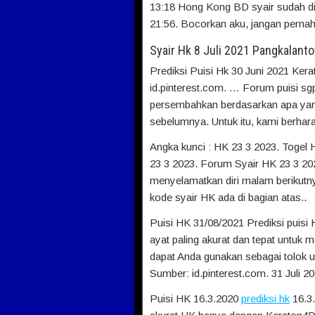
13:18 Hong Kong BD syair sudah di
21:56. Bocorkan aku, jangan pernah 
Syair Hk 8 Juli 2021 Pangkalanto
Prediksi Puisi Hk 30 Juni 2021 Kera
id.pinterest.com. … Forum puisi sg
persembahkan berdasarkan apa yan
sebelumnya. Untuk itu, kami berharap
Angka kunci : HK 23 3 2023. Togel
23 3 2023. Forum Syair HK 23 3 202
menyelamatkan diri malam berikutny
kode syair HK ada di bagian atas..
Puisi HK 31/08/2021 Prediksi puisi 
ayat paling akurat dan tepat untuk
dapat Anda gunakan sebagai tolok u
Sumber: id.pinterest.com. 31 Juli 2
Puisi HK 16.3.2020
prediksi hk
16.3.