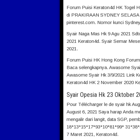
Forum Puisi Keraton4d HK Togel 
di PRAKIRAAN SYDNEY SELASA 13.10
pinterest.com. Nomor kunci Sydne
Syair Naga Mas Hk 9 Agu 2021 Sdto
2021 Keraton4d. Syair Semar Mesem
2021.
Forum Puisi HK Hong Kong Forum Pui
Baca selengkapnya. Awasome Syair 
Awasome Syair Hk 3/9/2021 Link K
Keraton4d HK 2 November 2020 Ke
Syair Opesia Hk 23 Oktober 
Pour Télécharger le de syair hk Augus
August 6, 2021 Saya harap Anda me
mengalir dari langit, data SGP, pe
18*13*15*17*93*10*81*99* 31*38*3
7 Maret 2021, Keraton4d.