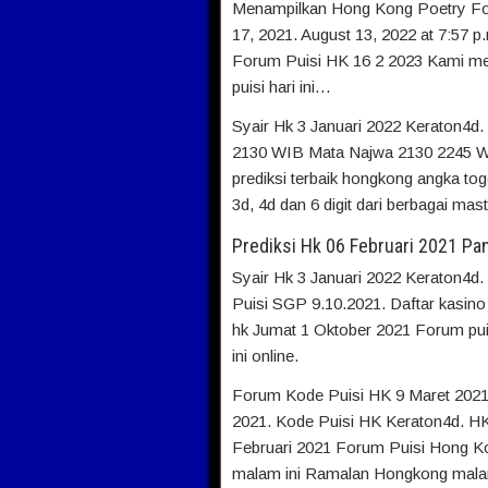
Menampilkan Hong Kong Poetry For
17, 2021. August 13, 2022 at 7:57 p
Forum Puisi HK 16 2 2023 Kami men
puisi hari ini…
Syair Hk 3 Januari 2022 Keraton4d
2130 WIB Mata Najwa 2130 2245 WI
prediksi terbaik hongkong angka tog
3d, 4d dan 6 digit dari berbagai mast
Prediksi Hk 06 Februari 2021 Pa
Syair Hk 3 Januari 2022 Keraton4d. 
Puisi SGP 9.10.2021. Daftar kasino l
hk Jumat 1 Oktober 2021 Forum pui
ini online.
Forum Kode Puisi HK 9 Maret 2021. 
2021. Kode Puisi HK Keraton4d. HK 
Februari 2021 Forum Puisi Hong Ko
malam ini Ramalan Hongkong malam 