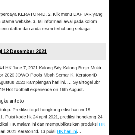
e terpercaya KERATON4D. 2. Klik menu DAFTAR yang
n utama website. 3. Isi informasi awal pada kolom
 menu daftar dan anda resmi terhubung sebagai
gl 12 Desember 2021
n4d HK June 7, 2021 Kalong Sdy Kalong Brojo Mukti
or 2020 JOWO Pools Mbah Semar K. Keraton4D
stus 2020 Kamplengan hari ini. … Syairtogel Jbr
 Hot football experience on 19th August.
ngkalantoto
utup. Prediksi togel hongkong edisi hari ini 18
. Puisi kode hk 24 april 2021, prediksi hongkong 24
diksi HK malam ini dan mempublikasikan produksi
HK
uari 2021 Keraton4d. 13 puisi
HK hari ini
…