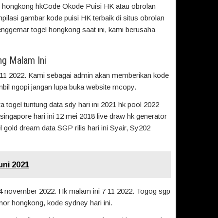
isi hongkong hkCode Okode Puisi HK atau obrolan
ilasi gambar kode puisi HK terbaik di situs obrolan
enggemar togel hongkong saat ini, kami berusaha
ng Malam Ini
 11 2022. Kami sebagai admin akan memberikan kode
ambil ngopi jangan lupa buka website mcopy.
ta togel tuntung data sdy hari ini 2021 hk pool 2022
el singapore hari ini 12 mei 2018 live draw hk generator
 gold dream data SGP rilis hari ini Syair, Sy202
uni 2021
 4 november 2022. Hk malam ini 7 11 2022. Togog sgp
omor hongkong, kode sydney hari ini.