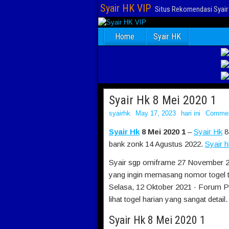
Syair HK VIP
Situs Rekomendasi Syair 
Home
Syair HK
Syair Hk 8 Mei 2020 1
syairhk
May 17, 2023
hari ini
Comme
Syair Hk
8 Mei 2020 1
–
Syair Hk
8
bank zonk 14 Agustus 2022.
Syair h
Syair sgp omiframe 27 November 
yang ingin memasang nomor togel t
Selasa, 12 Oktober 2021 · Forum P
lihat togel harian yang sangat detail
Syair Hk 8 Mei 2020 1