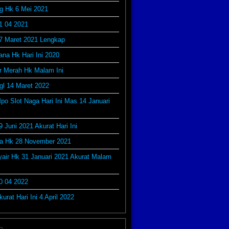
g Hk 6 Mei 2021
1 04 2021
7 Maret 2021 Lengkap
ana Hk Hari Ini 2020
r Merah Hk Malam Ini
gl 14 Maret 2022
po Slot Naga Hari Ini Mas 14 Januari
9 Juni 2021 Akurat Hari Ini
da Hk 28 November 2021
yair Hk 31 Januari 2021 Akurat Malam
0 04 2022
urat Hari Ini 4 April 2022