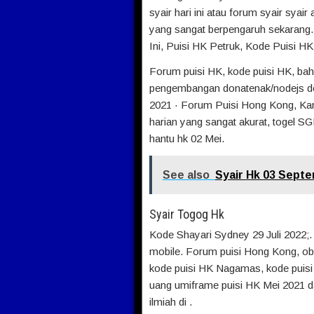
syair hari ini atau forum syair syai
yang sangat berpengaruh sekarang
Ini, Puisi HK Petruk, Kode Puisi HK
Forum puisi HK, kode puisi HK, bah
pengembangan donatenak/nodejs de
2021 · Forum Puisi Hong Kong, Kamp
harian yang sangat akurat, togel S
hantu hk 02 Mei.
See also
Syair Hk 03 Septe
Syair Togog Hk
Kode Shayari Sydney 29 Juli 2022;.
mobile. Forum puisi Hong Kong, obro
kode puisi HK Nagamas, kode puisi 
uang umiframe puisi HK Mei 2021 dan
ilmiah di .