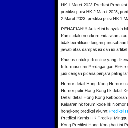
HK 1 Maret 2023 Prediksi Produksi 
prediksi puisi HK 2 Maret 2023, pred
2 Maret 2023, prediksi puisi HK 1 M
PENAFIAN!!! Artikel ini hanyalah h
Kami tidak merekomendasikan atau 
tidak berafiliasi dengan perusahaa
jawab atas dampak isi dan isi artikel 
Khusus untuk judi online yang diken
Informasi dan Perdagangan Elektro
judi dengan pidana penjara paling l
Nomor detail Hong Kong Nomor 
Nomor petir Hong Kong hk detail 
Detail detail Hong Kong Kebocoran 
Keluaran hk forum kode hk Nomor H
hongkong prediksi akurat
Prediksi 
Prediksi Kamis HK Prediksi Minggu
Kong Prediksi Hong Kong hari ini 