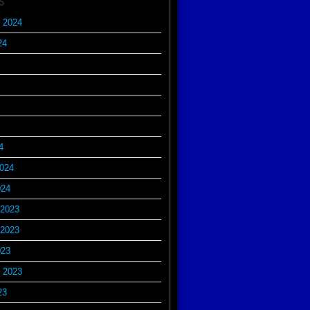
s
 2024
24
4
2024
024
2023
2023
023
 2023
23