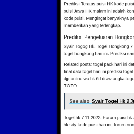
Prediksi Teratas puisi HK kode pu
puisi Jawa HK malam ini adalah komp
kode puisi. Mengingat banyaknya p
memberikan yang terlengkap.
Prediksi Pengeluaran Hongko
Syair Togog Hk. Togel Hongkong 7
togel hongkong hari ini. Prediksi s
Related posts: togel pack hari ini da
final data togel hari ini prediksi tog
djp online wa hk 6d draw angka togel
TOTO
See also
Syair Togel Hk 2 J
Togel hk 7 11 2022. Forum puisi hk
hk sdy kode puisi hari ini, forum n