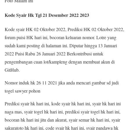
Foto Malam Ini
Kode Syair Hk Tgl 21 Desember 2022 2023
Kode syair HK 02 Oktober 2022, Prediksi HK 02 Oktober 2022,
forum puisi HK hari ini, bocoran keluaran nomor. Lotre yang
sudah kami posting di halaman ini. Diputar hingga 13 Januari
2022 Puisi Rabu 26 Januari 2022 Berkontribusi untuk
pengembangan cuan lot/kampleng dengan membuat akun di
GitHub.
Nomor induk hk 26 11 2021 jika anda mencari gambar sd judi
togel sawyer pohon
Prediksi syair hk hari ini, kode syair hk hari ini, syair hk hari ini
naga mas, syair togel hk hari ini, prediksi syair togel hk hari ini,
bocoran hk hari ini jitu dan akurat, syair semar hk hari ini, syair
sakuratoto hk hari ini, code syair hk hari ini, syair pandawa hk