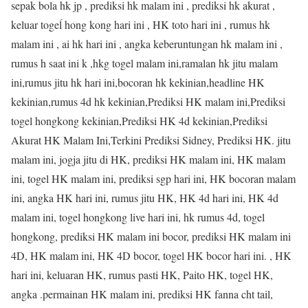
sepak bola hk jp , prediksi hk malam ini , prediksi hk akurat ,
keluar togeĺ hong kong hari ini , HK toto hari ini , rumus hk
malam ini , ai hk hari ini , angka keberuntungan hk malam ini ,
rumus h saat ini k ,hkg togel malam ini,ramalan hk jitu malam
ini,rumus jitu hk hari ini,bocoran hk kekinian,headline HK
kekinian,rumus 4d hk kekinian,Prediksi HK malam ini,Prediksi
togel hongkong kekinian,Prediksi HK 4d kekinian,Prediksi
Akurat HK Malam Ini,Terkini Prediksi Sidney, Prediksi HK. jitu
malam ini, jogja jitu di HK, prediksi HK malam ini, HK malam
ini, togel HK malam ini, prediksi sgp hari ini, HK bocoran malam
ini, angka HK hari ini, rumus jitu HK, HK 4d hari ini, HK 4d
malam ini, togel hongkong live hari ini, hk rumus 4d, togel
hongkong, prediksi HK malam ini bocor, prediksi HK malam ini
4D, HK malam ini, HK 4D bocor, togel HK bocor hari ini. , HK
hari ini, keluaran HK, rumus pasti HK, Paito HK, togel HK,
angka .permainan HK malam ini, prediksi HK fanna cht tail,