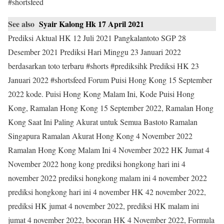
#shortsfeed
See also
Syair Kalong Hk 17 April 2021
Prediksi Aktual HK 12 Juli 2021 Pangkalantoto SGP 28
Desember 2021 Prediksi Hari Minggu 23 Januari 2022
berdasarkan toto terbaru #shorts #prediksihk Prediksi HK 23
Januari 2022 #shortsfeed Forum Puisi Hong Kong 15 September
2022 kode. Puisi Hong Kong Malam Ini, Kode Puisi Hong
Kong, Ramalan Hong Kong 15 September 2022, Ramalan Hong
Kong Saat Ini Paling Akurat untuk Semua Bastoto Ramalan
Singapura Ramalan Akurat Hong Kong 4 November 2022
Ramalan Hong Kong Malam Ini 4 November 2022 HK Jumat 4
November 2022 hong kong prediksi hongkong hari ini 4
november 2022 prediksi hongkong malam ini 4 november 2022
prediksi hongkong hari ini 4 november HK 42 november 2022,
prediksi HK jumat 4 november 2022, prediksi HK malam ini
jumat 4 november 2022, bocoran HK 4 November 2022, Formula