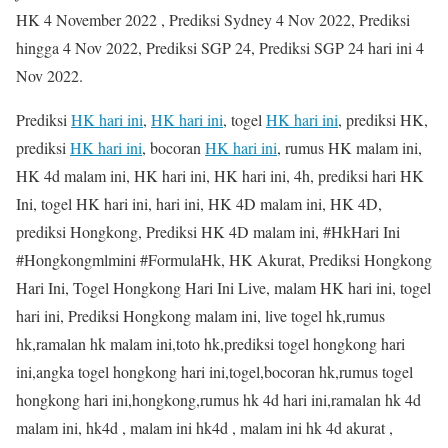
HK 4 November 2022 , Prediksi Sydney 4 Nov 2022, Prediksi
hingga 4 Nov 2022, Prediksi SGP 24, Prediksi SGP 24 hari ini 4
Nov 2022.
Prediksi
HK hari ini
,
HK hari ini
, togel
HK hari ini
, prediksi HK,
prediksi
HK hari ini
, bocoran
HK hari ini
, rumus HK malam ini,
HK 4d malam ini, HK hari ini, HK hari ini, 4h, prediksi hari HK
Ini, togel HK hari ini, hari ini, HK 4D malam ini, HK 4D,
prediksi Hongkong, Prediksi HK 4D malam ini, #HkHari Ini
#Hongkongmlmini #FormulaHk, HK Akurat, Prediksi Hongkong
Hari Ini, Togel Hongkong Hari Ini Live, malam HK hari ini, togel
hari ini, Prediksi Hongkong malam ini, live togel hk,rumus
hk,ramalan hk malam ini,toto hk,prediksi togel hongkong hari
ini,angka togel hongkong hari ini,togel,bocoran hk,rumus togel
hongkong hari ini,hongkong,rumus hk 4d hari ini,ramalan hk 4d
malam ini, hk4d , malam ini hk4d , malam ini hk 4d akurat ,