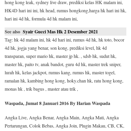
hong kong leak, sydney live draw, prediksi kelas HK malam ini,
HK4D hari ini ini, hk head, rumus hongkong,harga hk hari ini hk,
hari ini 4d hk, formula 4d hk malam ini,
See also
Syair Gucci Mas Hk 2 Desember 2021
Tag: hk 4d malam ini, hk 4d hari ini, rumus 4d hk, hk toto, bocor
4d hk, jogja yang benar, son kong, prediksi level, hk 4d
transparan, super mario hk, master jp hk. , sdsb hk, sudut hk,
master hk, paito tv, anak bandot, guru 4d hk, master trek sniper,
lurah hk, kelas jackpot, rumus kang, rumus hk, master togel,
ramalan hk, kambing hong kong, hoky.chan hk, ratu hong kong,
monas hk , trik bagus , master atau trik ,
Waspada, Jumat 8 Januari 2016 By Harian Waspada
Angka Live, Angka Benar, Angka Main, Angka Mati, Angka
Pertarungan, Colok Bebas, Angka Join, Plugin Makau, CB, CK,