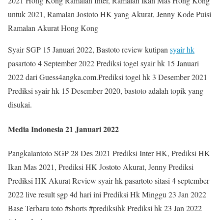
2021 Hong Kong Ramalan Inter, Ramalan Ikan Mas Hong Kong
untuk 2021, Ramalan Jostoto HK yang Akurat, Jenny Kode Puisi
Ramalan Akurat Hong Kong
Syair SGP 15 Januari 2022, Bastoto review kutipan
syair hk
pasartoto 4 September 2022 Prediksi togel syair hk 15 Januari
2022 dari Guess4angka.com.Prediksi togel hk 3 Desember 2021
Prediksi syair hk 15 Desember 2020, bastoto adalah topik yang
disukai.
Media Indonesia 21 Januari 2022
Pangkalantoto SGP 28 Des 2021 Prediksi Inter HK, Prediksi HK
Ikan Mas 2021, Prediksi HK Jostoto Akurat, Jenny Prediksi
Prediksi HK Akurat Review syair hk pasartoto sitasi 4 september
2022 live result sgp 4d hari ini Prediksi Hk Minggu 23 Jan 2022
Base Terbaru toto #shorts #prediksihk Prediksi hk 23 Jan 2022