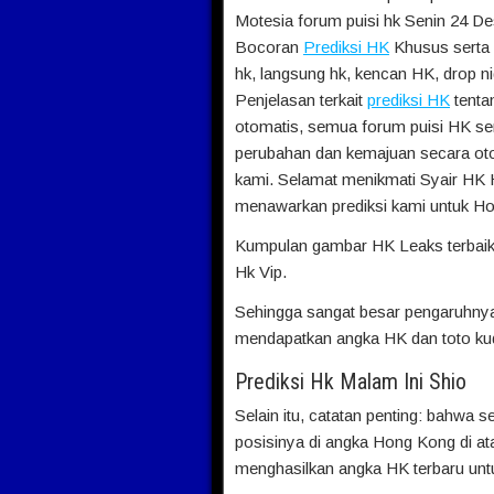
Motesia forum puisi hk Senin 24
Bocoran
Prediksi HK
Khusus sert
hk, langsung hk, kencan HK, drop 
Penjelasan terkait
prediksi HK
tentan
otomatis, semua forum puisi HK s
perubahan dan kemajuan secara otom
kami. Selamat menikmati Syair HK 
menawarkan prediksi kami untuk Hon
Kumpulan gambar HK Leaks terbaik s
Hk Vip.
Sehingga sangat besar pengaruhny
mendapatkan angka HK dan toto ku
Prediksi Hk Malam Ini Shio
Selain itu, catatan penting: bahw
posisinya di angka Hong Kong di a
menghasilkan angka HK terbaru untu