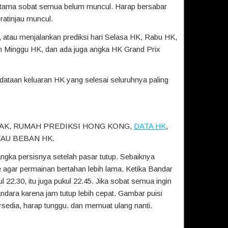
 utama sobat semua belum muncul. Harap bersabar
ratinjau muncul.
, atau menjalankan prediksi hari Selasa HK, Rabu HK,
 Minggu HK, dan ada juga angka HK Grand Prix
dataan keluaran HK yang selesai seluruhnya paling
 HK LEAK, RUMAH PREDIKSI HONG KONG,
DATA HK
,
TAU BEBAN HK.
gka persisnya setelah pasar tutup. Sebaiknya
 agar permainan bertahan lebih lama. Ketika Bandar
22.30, itu juga pukul 22.45. Jika sobat semua ingin
andara karena jam tutup lebih cepat. Gambar puisi
ersedia, harap tunggu. dan memuat ulang nanti.