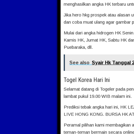
menghasilkan angka HK terbaru untu
Jika hero hkg prospek atau alasan
dan coba muat ulang agar gambar p
Mulai dari angka hidrogen HK Senin
Kamis HK, Jumat HK, Sabtu HK dan
Puebaraka, dll.
See also
Syair Hk Tanggal 2
Togel Korea Hari Ini
Selamat datang di Togeler pada pen
lambat pukul 19.00 WIB malam ini.
Prediksi tebak angka hari ini,
LIVE HONG KONG. BURSA HK A
Peramal pilihan kami membagikan an
teman-teman bermain secara online