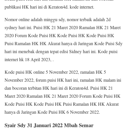
publikasi HK hari ini di Keraton4d. kode internet.
Nomor online adalah minggu sdy, nomor terbaik adalah 2d
sydney hari ini. Puisi HK 21 Maret 2020 Ramalan HK 21 Maret
2020 Forum Kode Puisi HK Kode Puisi HK Kode Puisi HK
Puisi Ramalan HK HK Akurat hanya di Jaringan Kode Puisi Sdy
hari ini menebak dengan tepat edisi Sidney hari ini. Kode puisi
internet hk 18 April 2023, .
Kode puisi HK online 5 November 2022, ramalan HK 5
November 2022, forum puisi HK hari ini, ramalan HK malam ini
dan bocoran terbitan HK hari ini di Keraton4d. Puisi HK 21
Maret 2020 Ramalan HK 21 Maret 2020 Forum Kode Puisi HK
Kode Puisi HK Kode Puisi HK Puisi Ramalan HK HK Akurat
hanya di Jaringan Kode Puisi HK 6 November 2022.
Syair Sdy 31 Januari 2022 Mbah Semar