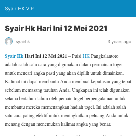
Syair HK VIP
Syair Hk Hari Ini 12 Mei 2021
syairhk
3 years ago
Syair Hk
Hari Ini 12 Mei 2021
– Puisi
HK
Pangkalantoto
adalah salah satu cara yang digunakan dalam permainan togel
untuk mencari angka pasti yang akan dipilih untuk dimainkan.
Kalimat ini dapat membantu Anda membuat keputusan yang tepat
sebelum memasang taruhan Anda. Ungkapan ini telah digunakan
selama bertahun-tahun oleh pemain togel berpengalaman untuk
membantu mereka memenangkan hadiah togel. Ini adalah salah
satu cara paling efektif untuk meningkatkan peluang Anda untuk
menang dengan menemukan kalimat angka yang benar.