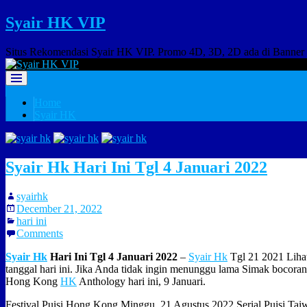
Syair HK VIP
Situs Rekomendasi Syair HK VIP. Promo 4D, 3D, 2D ada di Banner
Home
Syair HK
Syair Hk Hari Ini Tgl 4 Januari 2022
syairhk
December 21, 2022
hari ini
Comments
Syair Hk
Hari Ini Tgl 4 Januari 2022
–
Syair Hk
Tgl 21 2021 Lihat
tanggal hari ini. Jika Anda tidak ingin menunggu lama Simak bocoran
Hong Kong
HK
Anthology hari ini, 9 Januari.
Festival Puisi Hong Kong Minggu, 21 Agustus 2022 Serial Puisi Ta