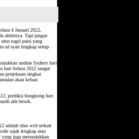
elasa 4 Januari 2022,
a akhirnya. Tapi jangan
situs togel puisi yang
m sd syair lengkap setiap
enunjukkan undian Sydney hari
an hari Selasa 2022 sangat
an penjelasan singkat
amalan akan keluar.
022, prediksi hongkong hari
masih ada besok.
22 adalah situs web terkait
kode sajak lengkap atau
022 yang juga menunjukkan