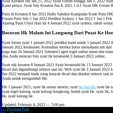
Syair Keraton Hk Jan 25, 2022 Syair Forum Hingga Jan 1, 2022 Sydn
Kami punya. Syair Sdy Keraton Jan 8, 2021 1.0.1 Syair HK Forum R
Puisi di Keraton 8 Jan 2021 Hallo Sahabat Kumpulan Kode Puisi HK 
Forum Puisi Sdy 1 Jan 2022 Prediksi Sydney 1 Jan 2022 1 Jan 1 F
Jejaring Puisi Unyil Hari ini 4 Januari 2022 syair sydney, mbah semar,
Bocoran Hk Malam Ini Langsung Dari Pusat Ke Ho
Syair forum syair 1 januari 2022 prediksi kami untuk 1 januari 2022 
Januari 2022 keraton4d. Kemudian mereka harus memahami arti dari isi
naga mas 26 Januari 2021 5elemen3 agen togel online aman dan terpe
Jika Anda mencari foto syair hk keraton4d 3 Januari 2022 online.
Syair sdy keraton 8 Januari 2021 Syair keraton4d hk 15 Januari 2022
dicari dan digandrungi netizen saat ini. Web syair hk 3 Januari 2022
Jan 2022 menjadi topik yang banyak dicari dan disukai netizen saat 
Anda untuk mengunduh file.
Hk 1 januari 2021, syair hk semar mesem, syair
hk hari ini
, syair hk 
syair togel kalong, syair kalong hongkong, bedah syair hk, syair hk, h
hk, syair kalong hk
Updated: February 8, 2023 — 5:00 pm
← Previous Post