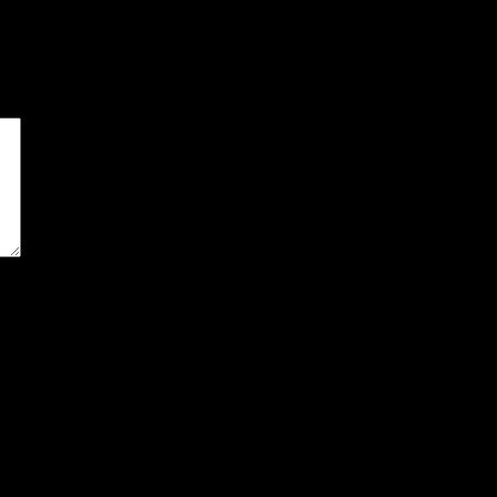
*
me I comment.