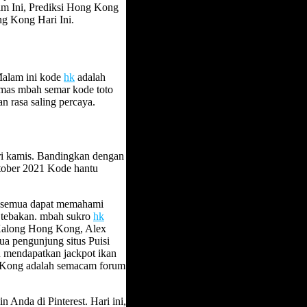
 Ini, Prediksi Hong Kong
g Kong Hari Ini.
Malam ini kode
hk
adalah
a mas mbah semar kode toto
n rasa saling percaya.
ri kamis. Bandingkan dengan
ktober 2021 Kode hantu
a semua dapat memahami
a tebakan. mbah sukro
hk
x Kalong Hong Kong, Alex
a pengunjung situs Puisi
 mendapatkan jackpot ikan
g Kong adalah semacam forum
 Anda di Pinterest. Hari ini,