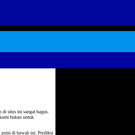
di situs ini sangat bagus.
 kami bukan untuk
isi di bawah ini. Prediksi