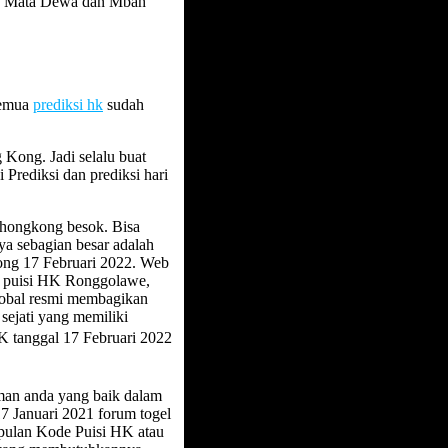
n Mata Dewa dan Mbah
semua
prediksi hk
sudah
Kong. Jadi selalu buat
i Prediksi dan prediksi hari
i hongkong besok. Bisa
a sebagian besar adalah
ng 17 Februari 2022. Web
e puisi HK Ronggolawe,
obal resmi membagikan
sejati yang memiliki
HK tanggal 17 Februari 2022
an anda yang baik dalam
7 Januari 2021 forum togel
pulan Kode Puisi HK atau