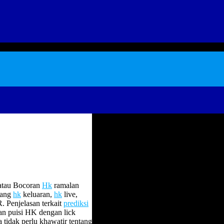
au Bocoran
Hk
ramalan
tang
hk
keluaran,
hk
live,
 Penjelasan terkait
prediksi
muan puisi HK dengan lick
idak perlu khawatir tentang