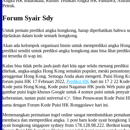
Angka HK Batarakala, Rumus Tebakan Angka HK Pandawa, Atura
Petruk.
Forum Syair Sdy
Untuk pemain prediksi angka hongkong, harap diperhatikan bahwa 
dijelaskan dalam kode semark hongkong.
Akan ada kelompok organisasi bisnis untuk memprediksi angka Hong 
prediksi sendiri untuk prediksi angka hongkong atau bisa lihat prediks
ini tersedia di wap ini.
Kalau bisa tidak perlu jauh-jauh dari kita agar selalu menang prediks
ditebak, angka-angka Hong Kong semakin populer, meski penontonny
penggemar Hong Kong. Semoga Anda akan mengerti. Puisi Hong Ko
forum puisi HK 17 Februari 2022,
Prediksi HK
hari ini 17 2 22 Kod
Kode puisi Hong Kong, Kode puisi Nagamas HK pools Web puisi gl
gambar puisi login khusus Google untuk 4 nomor puisi untuk penyair 
keberanian, tautan puisi universal 👉. Situs Penawaran Kode Puisi 
sama dengan Forum Kode Puisi HK Ronggolawe hari ini.
Memenangkan permainan togel online sangat membutuhkan pemaham
membaca dan memprediksi angka. 1 post baru kode syair hongkong 1
syair hongkong singapore sydney from 178.128.98.222. Berikut kum