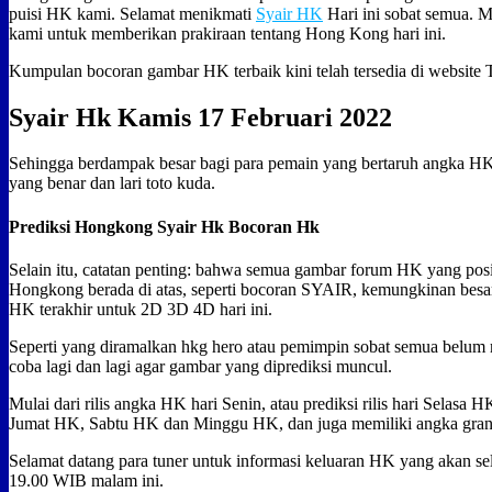
puisi HK kami. Selamat menikmati
Syair HK
Hari ini sobat semua. 
kami untuk memberikan prakiraan tentang Hong Kong hari ini.
Kumpulan bocoran gambar HK terbaik kini telah tersedia di website
Syair Hk Kamis 17 Februari 2022
Sehingga berdampak besar bagi para pemain yang bertaruh angka H
yang benar dan lari toto kuda.
Prediksi Hongkong Syair Hk Bocoran Hk
Selain itu, catatan penting: bahwa semua gambar forum HK yang posi
Hongkong berada di atas, seperti bocoran SYAIR, kemungkinan besa
HK terakhir untuk 2D 3D 4D hari ini.
Seperti yang diramalkan hkg hero atau pemimpin sobat semua belum 
coba lagi dan lagi agar gambar yang diprediksi muncul.
Mulai dari rilis angka HK hari Senin, atau prediksi rilis hari Sela
Jumat HK, Sabtu HK dan Minggu HK, dan juga memiliki angka grand
Selamat datang para tuner untuk informasi keluaran HK yang akan sel
19.00 WIB malam ini.