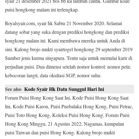
syair 21 desember 2021 bos bb ku tambah cantik. Gambar kode
puisi hongkong malam ini terlengkap.
Royalsyair.com, syair hk Sabtu 21 November 2020. Selamat
datang sobat yang suka dengan prediksi hongkong dan prediksi
hongkong malam ini. Kami membawa mereka untuk Anda di
sini. Kalong brojo mukti syairtogel hongkong 29 september 2019
Sumber jenis kurma singapura. Tentu saja untuk memulai karir di
perjudian puisi. Dua dimensi setelah nomor kontrol: nomor petir,
kebocoran langit, data okultasi SGP, nomor suhu.
See also
Kode Syair Hk Datu Sunggul Hari Ini
Forum Puisi Hong Kong Saat Ini, Kode Puisi Hong Kong Saat
Ini, Kode Puisi Karon, Puisi Puebalaka Hong Kong, Puisi Petrac,
Puisi Toto Hong Kong, Koleksi Puisi Hong Kong. Forum Puisi
Hong Kong Minggu, 21 Agustus 2022, Nagamas, kumpulan
puisi Taiwan dan puisi Hong Kong. Kalong brojo mukti