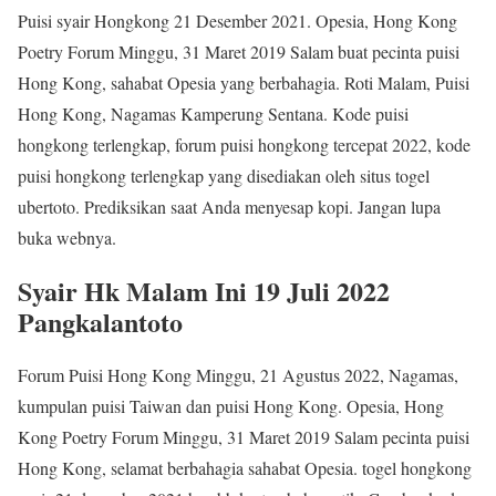
Puisi syair Hongkong 21 Desember 2021. Opesia, Hong Kong
Poetry Forum Minggu, 31 Maret 2019 Salam buat pecinta puisi
Hong Kong, sahabat Opesia yang berbahagia. Roti Malam, Puisi
Hong Kong, Nagamas Kamperung Sentana. Kode puisi
hongkong terlengkap, forum puisi hongkong tercepat 2022, kode
puisi hongkong terlengkap yang disediakan oleh situs togel
ubertoto. Prediksikan saat Anda menyesap kopi. Jangan lupa
buka webnya.
Syair Hk Malam Ini 19 Juli 2022
Pangkalantoto
Forum Puisi Hong Kong Minggu, 21 Agustus 2022, Nagamas,
kumpulan puisi Taiwan dan puisi Hong Kong. Opesia, Hong
Kong Poetry Forum Minggu, 31 Maret 2019 Salam pecinta puisi
Hong Kong, selamat berbahagia sahabat Opesia. togel hongkong