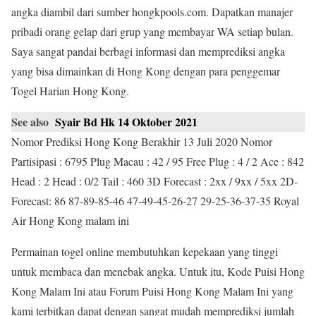
angka diambil dari sumber hongkpools.com. Dapatkan manajer
pribadi orang gelap dari grup yang membayar WA setiap bulan.
Saya sangat pandai berbagi informasi dan memprediksi angka
yang bisa dimainkan di Hong Kong dengan para penggemar
Togel Harian Hong Kong.
See also
Syair Bd Hk 14 Oktober 2021
Nomor Prediksi Hong Kong Berakhir 13 Juli 2020 Nomor
Partisipasi : 6795 Plug Macau : 42 / 95 Free Plug : 4 / 2 Ace : 842
Head : 2 Head : 0/2 Tail : 460 3D Forecast : 2xx / 9xx / 5xx 2D-
Forecast: 86 87-89-85-46 47-49-45-26-27 29-25-36-37-35 Royal
Air Hong Kong malam ini
Permainan togel online membutuhkan kepekaan yang tinggi
untuk membaca dan menebak angka. Untuk itu, Kode Puisi Hong
Kong Malam Ini atau Forum Puisi Hong Kong Malam Ini yang
kami terbitkan dapat dengan sangat mudah memprediksi jumlah