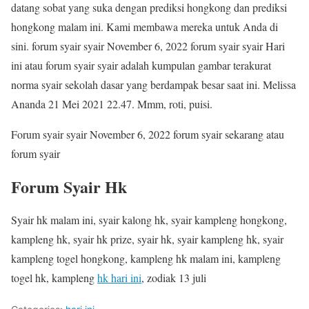
datang sobat yang suka dengan prediksi hongkong dan prediksi
hongkong malam ini. Kami membawa mereka untuk Anda di
sini. forum syair syair November 6, 2022 forum syair syair Hari
ini atau forum syair syair adalah kumpulan gambar terakurat
norma syair sekolah dasar yang berdampak besar saat ini. Melissa
Ananda 21 Mei 2021 22.47. Mmm, roti, puisi.
Forum syair syair November 6, 2022 forum syair sekarang atau
forum syair
Forum Syair Hk
Syair hk malam ini, syair kalong hk, syair kampleng hongkong,
kampleng hk, syair hk prize, syair hk, syair kampleng hk, syair
kampleng togel hongkong, kampleng hk malam ini, kampleng
togel hk, kampleng
hk hari ini
, zodiak 13 juli