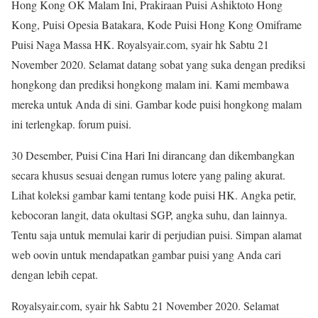
Hong Kong OK Malam Ini, Prakiraan Puisi Ashiktoto Hong
Kong, Puisi Opesia Batakara, Kode Puisi Hong Kong Omiframe
Puisi Naga Massa HK. Royalsyair.com, syair hk Sabtu 21
November 2020. Selamat datang sobat yang suka dengan prediksi
hongkong dan prediksi hongkong malam ini. Kami membawa
mereka untuk Anda di sini. Gambar kode puisi hongkong malam
ini terlengkap. forum puisi.
30 Desember, Puisi Cina Hari Ini dirancang dan dikembangkan
secara khusus sesuai dengan rumus lotere yang paling akurat.
Lihat koleksi gambar kami tentang kode puisi HK. Angka petir,
kebocoran langit, data okultasi SGP, angka suhu, dan lainnya.
Tentu saja untuk memulai karir di perjudian puisi. Simpan alamat
web oovin untuk mendapatkan gambar puisi yang Anda cari
dengan lebih cepat.
Royalsyair.com, syair hk Sabtu 21 November 2020. Selamat