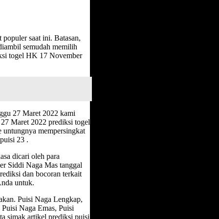
populer saat ini. Batasan,
t diambil semudah memilih
diksi togel HK 17 November
nggu 27 Maret 2022 kami
27 Maret 2022 prediksi togel
e untungnya mempersingkat
uisi 23 .
sa dicari oleh para
yer Siddi Naga Mas tanggal
ediksi dan bocoran terkait
Anda untuk.
takan. Puisi Naga Lengkap,
Puisi Naga Emas, Puisi
 simak artikel prediksi puisi