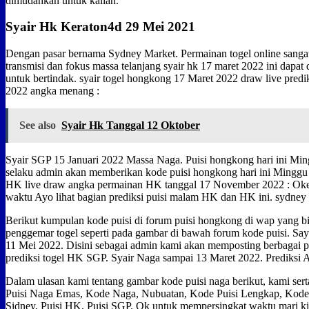
dimudahkan untuk kalian.
Syair Hk Keraton4d 29 Mei 2021
Dengan pasar bernama Sydney Market. Permainan togel online sangat 
transmisi dan fokus massa telanjang syair hk 17 maret 2022 ini dapa
untuk bertindak. syair togel hongkong 17 Maret 2022 draw live pre
2022 angka menang :
See also
Syair Hk Tanggal 12 Oktober
Syair SGP 15 Januari 2022 Massa Naga. Puisi hongkong hari ini Mi
selaku admin akan memberikan kode puisi hongkong hari ini Minggu 
HK live draw angka permainan HK tanggal 17 November 2022 : Ok
waktu Ayo lihat bagian prediksi puisi malam HK dan HK ini. sydney p
Berikut kumpulan kode puisi di forum puisi hongkong di wap yang bia
penggemar togel seperti pada gambar di bawah forum kode puisi. Sa
11 Mei 2022. Disini sebagai admin kami akan memposting berbagai pr
prediksi togel HK SGP. Syair Naga sampai 13 Maret 2022. Prediksi 
Dalam ulasan kami tentang gambar kode puisi naga berikut, kami ser
Puisi Naga Emas, Kode Naga, Nubuatan, Kode Puisi Lengkap, Kode 
Sidney, Puisi HK, Puisi SGP. Ok untuk mempersingkat waktu mari kita