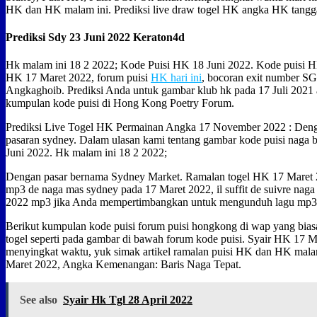
HK dan HK malam ini. Prediksi live draw togel HK angka HK tang
Prediksi Sdy 23 Juni 2022 Keraton4d
Hk malam ini 18 2 2022; Kode Puisi HK 18 Juni 2022. Kode puisi 
HK 17 Maret 2022, forum puisi
HK hari ini
, bocoran exit number SG
Angkaghoib. Prediksi Anda untuk gambar klub hk pada 17 Juli 2021 ad
kumpulan kode puisi di Hong Kong Poetry Forum.
Prediksi Live Togel HK Permainan Angka 17 November 2022 : Deng
pasaran sydney. Dalam ulasan kami tentang gambar kode puisi naga b
Juni 2022. Hk malam ini 18 2 2022;
Dengan pasar bernama Sydney Market. Ramalan togel HK 17 Maret 
mp3 de naga mas sydney pada 17 Maret 2022, il suffit de suivre nag
2022 mp3 jika Anda mempertimbangkan untuk mengunduh lagu mp3 se
Berikut kumpulan kode puisi forum puisi hongkong di wap yang biasa
togel seperti pada gambar di bawah forum kode puisi. Syair HK 17 
menyingkat waktu, yuk simak artikel ramalan puisi HK dan HK mala
Maret 2022, Angka Kemenangan: Baris Naga Tepat.
See also
Syair Hk Tgl 28 April 2022