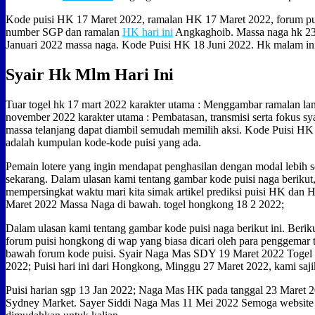
Kode puisi HK 17 Maret 2022, ramalan HK 17 Maret 2022, forum p
number SGP dan ramalan
HK hari ini
Angkaghoib. Massa naga hk 23 
Januari 2022 massa naga. Kode Puisi HK 18 Juni 2022. Hk malam in
Syair Hk Mlm Hari Ini
Tuar togel hk 17 mart 2022 karakter utama : Menggambar ramalan la
november 2022 karakter utama : Pembatasan, transmisi serta fokus sya
massa telanjang dapat diambil semudah memilih aksi. Kode Puisi HK
adalah kumpulan kode-kode puisi yang ada.
Pemain lotere yang ingin mendapat penghasilan dengan modal lebih s
sekarang. Dalam ulasan kami tentang gambar kode puisi naga berikut
mempersingkat waktu mari kita simak artikel prediksi puisi HK dan 
Maret 2022 Massa Naga di bawah. togel hongkong 18 2 2022;
Dalam ulasan kami tentang gambar kode puisi naga berikut ini. Berik
forum puisi hongkong di wap yang biasa dicari oleh para penggemar t
bawah forum kode puisi. Syair Naga Mas SDY 19 Maret 2022 Togel
2022; Puisi hari ini dari Hongkong, Minggu 27 Maret 2022, kami saji
Puisi harian sgp 13 Jan 2022; Naga Mas HK pada tanggal 23 Maret 
Sydney Market. Sayer Siddi Naga Mas 11 Mei 2022 Semoga website pr