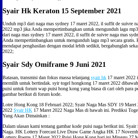
Syair Hk Keraton 15 September 2021
Unduh mp3 dari naga mas sydney 17 maret 2022, il suffit de suivre 
2022 mp3 jika Anda mempertimbangkan untuk mengunduh lagu mp3 
dari naga mas sydney 17 maret 2022, il suffit de suivre naga mas sy
Anda mempertimbangkan untuk mengunduh lagu mp3 secara gratis. P
mendapat penghasilan dengan modal lebih sedikit, bergabunglah sekar
2022;
Syair Sdy Omiframe 9 Juni 2021
Batasan, transmisi dan fokus massa telanjang
syair hk
17 maret 2022 i
memilih untuk bertindak. syir togel hongkong 17 maret 2022 dibawa
puisi untuk forum wap puisi hong kong yang biasa di cari oleh para p
gambar berikut di forum kode.
Lotre Hong Kong 18 Februari 2022; Syair Naga Mas SDY 19 Maret
2022
Syair HK
17 Maret 2022 Naga Mas di bawah ini. Prediksi Tog
Yang Akan Dimainkan :
Dalam ulasan kami tentang gambar kode puisi naga berikut ini. Syai
Naga. HK Lottery Forecast Live Draw Game Angka HK 17 Novemb
Lottery Poems 17 Maret 2022 Puisi Hong Kong hari ini Minggu 27 M