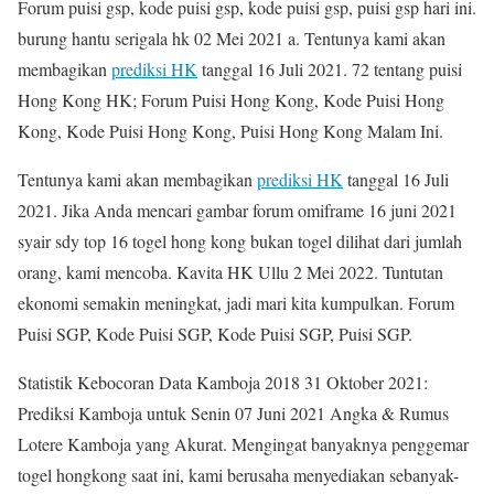
Forum puisi gsp, kode puisi gsp, kode puisi gsp, puisi gsp hari ini.
burung hantu serigala hk 02 Mei 2021 a. Tentunya kami akan
membagikan
prediksi HK
tanggal 16 Juli 2021. 72 tentang puisi
Hong Kong HK; Forum Puisi Hong Kong, Kode Puisi Hong
Kong, Kode Puisi Hong Kong, Puisi Hong Kong Malam Ini.
Tentunya kami akan membagikan
prediksi HK
tanggal 16 Juli
2021. Jika Anda mencari gambar forum omiframe 16 juni 2021
syair sdy top 16 togel hong kong bukan togel dilihat dari jumlah
orang, kami mencoba. Kavita HK Ullu 2 Mei 2022. Tuntutan
ekonomi semakin meningkat, jadi mari kita kumpulkan. Forum
Puisi SGP, Kode Puisi SGP, Kode Puisi SGP, Puisi SGP.
Statistik Kebocoran Data Kamboja 2018 31 Oktober 2021:
Prediksi Kamboja untuk Senin 07 Juni 2021 Angka & Rumus
Lotere Kamboja yang Akurat. Mengingat banyaknya penggemar
togel hongkong saat ini, kami berusaha menyediakan sebanyak-