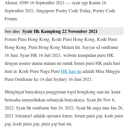
Akurat. 0589 16 September 2021 — syair sgp Kamis 16
September 2021, Singapore Poetry Code Today, Poetry Code
Forum.
See also
Syair Hk Kampleng 22 November 2021
Forum Puisi Hong Kong, Kode Puisi Hong Kong, Kode Puisi
Hong Kong, Puisi Hong Kong Malam Ini. Sayyar sd omiframe
16 Juni. Syair HK 16 Juli 2021, website kumpulan puisi HK
dengan nomor utama malam ini untuk forum puisi HK pada hari
Jum’at. Kode Puisi Naga Puisi
HK hari ini
adalah Misa Minggu
Puisi Omiframe ke-14 dari Sydney 16 Juni 2021.
Mengingat banyaknya penggemar togel hongkong saat ini, kami
berusaha menyediakan sebanyak-banyaknya. Syair jbr Nov 6,
2022. Syair hk omiframe Jun 16, 2021. Syair hk naga mas Jan 26,
2021 5elemen3 adalah operator lotere. forum puisi gsp, kode puisi
gsp, kode puisi gsp, puisi gsp hari ini.