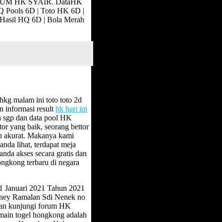
FORUM HK SYAIR. DataHK
 Pools 6D | Toto HK 6D |
 Hasil HQ 6D | Bola Merah
hkg malam ini toto toto 2d
n informasi result
hk hari ini
iah sgp dan data pool HK
or yang baik, seorang bettor
n akurat. Makanya kami
da lihat, terdapat meja
anda akses secara gratis dan
ongkong terbaru di negara
1 Januari 2021 Tahun 2021
dney Ramalan Sdi Nenek no
an kunjungi forum HK
emain togel hongkong adalah