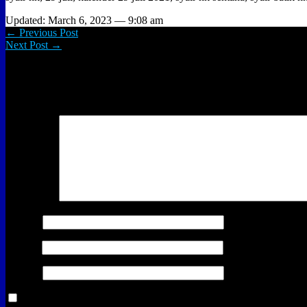
Updated: March 6, 2023 — 9:08 am
← Previous Post
Next Post →
Leave a Reply
Your email address will not be published.
Required fields are marked
Comment
*
Name
*
Email
*
Website
Save my name, email, and website in this browser for the next ti