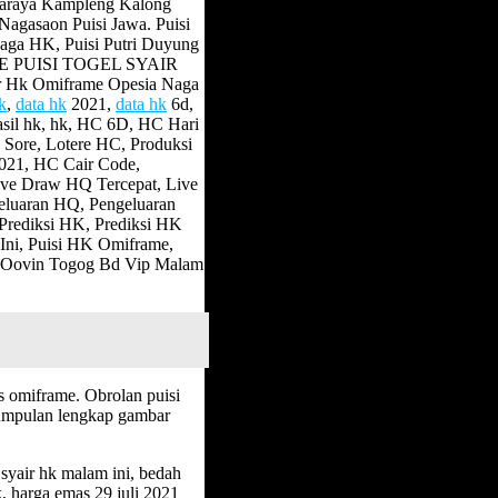
 Baraya Kampleng Kalong
agasaon Puisi Jawa. Puisi
Naga HK, Puisi Putri Duyung
RAME PUISI TOGEL SYAIR
ir Hk Omiframe Opesia Naga
k
,
data hk
2021,
data hk
6d,
hasil hk, hk, HC 6D, HC Hari
Sore, Lotere HC, Produksi
2021, HC Cair Code,
ve Draw HQ Tercepat, Live
eluaran HQ, Pengeluaran
Prediksi HK, Prediksi HK
 Ini, Puisi HK Omiframe,
 Oovin Togog Bd Vip Malam
 omiframe. Obrolan puisi
kumpulan lengkap gambar
, syair hk malam ini, bedah
hk, harga emas 29 juli 2021