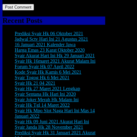
Recent Posts
Prediksi Syair Hk 06 Oktober 2021
Jadwal Sctv Hari Ini 21 Agustus 2021
16 Januari 2021 Kalender Jawa
Harga Emas 23 Karat Oktober 2020
Syair Akurat Hari Ini Hk 29 Januari 2021
Syair Hk 16maret 2021 Akurat Malam Ini
Forum Syair Hk 07 April 2022
Kode Syair Hk Kamis 6 Mei 2021
Syair Togog Hk 6 Mei 2021
Syair Hk 21 04 2021
Syair Hk 27 Maret 2021 Lengkap
Syair Sentana Hk Hari Ini 2020
Syair Joker Merah Hk Malam Ini
Syair Hk Tgl 14 Maret 2022
Syair Hk Mpo Slot Naga Hari Ini Mas 14
Januari 2022
Syair Hk 09 Juni 2021 Akurat Hari Ini
Syair Janda Hk 28 November 2021
Prediksi Syair Hk 31 Januari 2021 Akurat