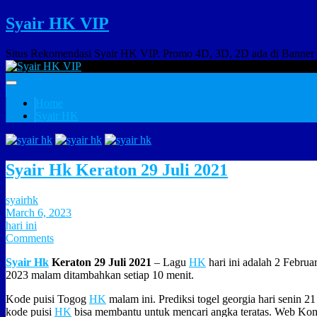
Syair HK VIP
Situs Rekomendasi Syair HK VIP. Promo 4D, 3D, 2D ada di Banner
Home
Syair HK
Syair Hk Keraton 29 Juli 2021
syairhk
March 6, 2023
hari ini
Comments
Syair Hk
Keraton 29 Juli 2021
– Lagu
HK
hari ini adalah 2 Febru
2023 malam ditambahkan setiap 10 menit.
Kode puisi Togog
HK
malam ini. Prediksi togel georgia hari senin 
kode puisi
HK
bisa membantu untuk mencari angka teratas. Web Kom