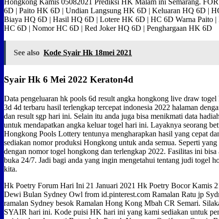
Hongkong Kamis 05082021 Prediksi HK Malam ini Semarang. 
6D | Paito HK 6D | Undian Langsung HK 6D | Keluaran HQ 6D | HQ
Biaya HQ 6D | Hasil HQ 6D | Lotere HK 6D | HC 6D Warna Paito |
HC 6D | Nomor HC 6D | Red Joker HQ 6D | Penghargaan HK 6D
See also
Kode Syair Hk 18mei 2021
Syair Hk 6 Mei 2022 Keraton4d
Data pengeluaran hk pools 6d result angka hongkong live draw togel 
3d 4d terbaru hasil terlengkap tercepat indonesia 2022 halaman denga
dan result sgp hari ini. Selain itu anda juga bisa menikmati data had
untuk mendapatkan angka keluar togel hari ini. Layaknya seorang bett
Hongkong Pools Lottery tentunya mengharapkan hasil yang cepat da
sediakan nomor produksi Hongkong untuk anda semua. Seperti yang an
dengan nomor togel hongkong dan terlengkap 2022. Fasilitas ini bisa 
buka 24/7. Jadi bagi anda yang ingin mengetahui tentang judi togel h
kita.
Hk Poetry Forum Hari Ini 21 Januari 2021 Hk Poetry Bocor Kamis 2
Dewi Bulan Sydney Owl from id.pinterest.com Ramalan Ratu jp Sy
ramalan Sydney besok Ramalan Hong Kong Mbah CR Semari. Silak
SYAIR hari ini. Kode puisi HK hari ini yang kami sediakan untuk p