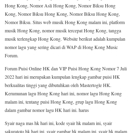
Hong Kong, Nomor Asli Hong Kong, Nomor Biksu Hong
Kong, Nomor Biksu Hong Kong, Nomor Biksu Hong Kong,
Nomor Biksu. Situs web musik Hong Kong malam ini, platform
musik Hong Kong, nomor musik tercepat Hong Kong, tangga
musik terlengkap Hong Kong. Website berikut adalah kumpulan
nomor lagu yang sering dicari di WAP di Hong Kong Music
Forum.
Forum Puisi Online HK dan VIP Puisi Hong Kong Nomor 7 Juli
2022 hari ini merupakan kumpulan lengkap gambar puisi HK
berkualitas tinggi yang dibutuhkan oleh Mastertogle HK.
Kerumunan lagu Hong Kong hari ini, nomor lagu Hong Kong
malam ini, tentang puisi Hong Kong, grup lagu Hong Kong
dalam gambar nomor lagu HK hari ini. harus
Syair naga mas hk hari ini, kode syair hk malam ini, syair
sakuratoto hk hari ini, syair gambar hk malam ini, syair hk malam