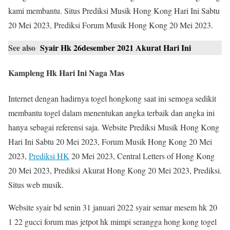
kami membantu. Situs Prediksi Musik Hong Kong Hari Ini Sabtu
20 Mei 2023, Prediksi Forum Musik Hong Kong 20 Mei 2023.
See also
Syair Hk 26desember 2021 Akurat Hari Ini
Kampleng Hk Hari Ini Naga Mas
Internet dengan hadirnya togel hongkong saat ini semoga sedikit
membantu togel dalam menentukan angka terbaik dan angka ini
hanya sebagai referensi saja. Website Prediksi Musik Hong Kong
Hari Ini Sabtu 20 Mei 2023, Forum Musik Hong Kong 20 Mei
2023,
Prediksi HK
20 Mei 2023, Central Letters of Hong Kong
20 Mei 2023, Prediksi Akurat Hong Kong 20 Mei 2023, Prediksi.
Situs web musik.
Website syair bd senin 31 januari 2022 syair semar mesem hk 20
1 22 gucci forum mas jetpot hk mimpi serangga hong kong togel