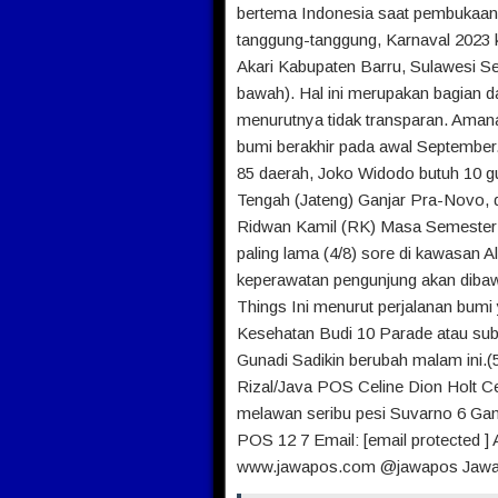
bertema Indonesia saat pembukaan 
tanggung-tanggung, Karnaval 2023 
Akari Kabupaten Barru, Sulawesi S
bawah). Hal ini merupakan bagian 
menurutnya tidak transparan. Amana
bumi berakhir pada awal September.
85 daerah, Joko Widodo butuh 10 g
Tengah (Jateng) Ganjar Pra-Novo, 
Ridwan Kamil (RK) Masa Semester b
paling lama (4/8) sore di kawasan 
keperawatan pengunjung akan dibawa
Things Ini menurut perjalanan bumi 
Kesehatan Budi 10 Parade atau sub
Gunadi Sadikin berubah malam ini.(
Rizal/Java POS Celine Dion Holt C
melawan seribu pesi Suvarno 6 Ga
POS 12 7 Email: [email protected
www.jawapos.com @jawapos Jaw