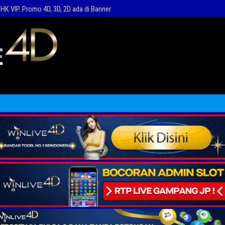
HK VIP. Promo 4D, 3D, 2D ada di Banner