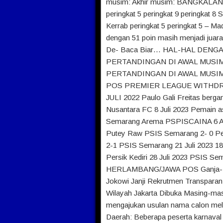
musim: Akhir musim: BANGKALAN – m
peringkat 5 peringkat 9 peringkat 8
Kerrab peringkat 5 peringkat 5 – M
dengan 51 poin masih menjadi juara
De- Baca Biar… HAL-HAL DEN
PERTANDINGAN DI AWAL MUSIM I
PERTANDINGAN DI AWAL MUSIM
POS PREMIER LEAGUE WITHDRA
JULI 2022 Paulo Gali Freitas ber
Nusantara FC 8 Juli 2023 Pemain as
Semarang Arema PSPISCAINA 6 Agu
Putey Raw PSIS Semarang 2- 0 Pe
2-1 PSIS Semarang 21 Juli 2023 1
Persik Kediri 28 Juli 2023 PSIS Se
HERLAMBANG/JAWA POS Ganja- RK 
Jokowi Janji Rekrutmen Transpara
Wilayah Jakarta Dibuka Masing-ma
mengajukan usulan nama calon mel
Daerah: Beberapa peserta karnaval