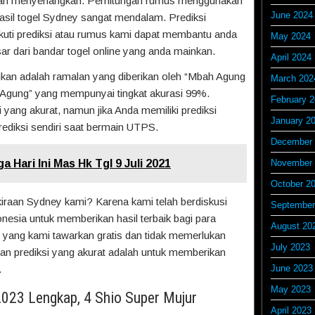
an menyenangkan. Perhitungan rumus menggunakan
June 2024
asil togel Sydney sangat mendalam. Prediksi
uti prediksi atau rumus kami dapat membantu anda
May 2024
ar dari bandar togel online yang anda mainkan.
April 2024
kan adalah ramalan yang diberikan oleh “Mbah Agung
March 202
Agung” yang mempunyai tingkat akurasi 99%.
February 
yang akurat, namun jika Anda memiliki prediksi
January 2
rediksi sendiri saat bermain UTPS.
December 
a Hari Ini Mas Hk Tgl 9 Juli 2021
November 
October 2
iraan Sydney kami? Karena kami telah berdiskusi
September
nesia untuk memberikan hasil terbaik bagi para
August 20
i yang kami tawarkan gratis dan tidak memerlukan
July 2023
an prediksi yang akurat adalah untuk memberikan
.
June 2023
May 2023
2023 Lengkap, 4 Shio Super Mujur
April 2023