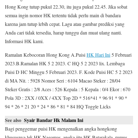
Hong Kong tutup pukul 22.30, itu juga pukul 22.45. Jika sobat
semua ingin nomor HK tertentu tidak perlu main di bandara
karena jam tutup lebih cepat. Lagu atau gambar prediksi yang
Anda cari tidak tersedia, harap tunggu dan muat ulang nanti.
Informasi HK kami.
Ramalan Kebocoran Hong Kong A.Puisi
HK Hari Ini
5 Februari
2023.B.Ramalan HK 5 2 2023. C HQ 5 2 2023 lix. Lembaga
Puisi D HC Minggu 5 Februari 2023. F. Kode Puisi HC 5 2 2023
di MA Nit. : 5928 Nomor Seri : 6104 Macao Steker : 28/04
Steker Gratis : 2/8 Aces : 526 Kepala : 5 Kepala : 0/4 Ekor : 670
Pola 3D : 2XX / 0XX / 4XX Top 2D * 516*41 * 96 91 * 90 *
94 * 26 * 21 20 * 24 * 86 * 81 * 84 HQ Toggle Licks
See also
Syair Bandar Hk Malam Ini
Bagi penggemar puisi HK mengenalkan angka hongkong
khususnya lek HK Nagamas, angka jitu HK Batarakala, rumus