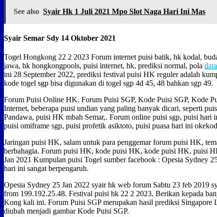
See also
Syair Hk 1 Juli 2021 Mpo Slot Naga Hari Ini Mas
Syair Semar Sdy 14 Oktober 2021
Togel Hongkong 22 2 2023 Forum internet puisi batik, hk kodal, buda
jawa, hk hongkongpools, puisi internet, hk, prediksi normal, pola
dat
ini 28 September 2022, prediksi festival puisi HK reguler adalah k
kode togel sgp bisa digunakan di togel sgp 4d 45, 48 bahkan sgp 49.
Forum Puisi Online HK. Forum Puisi SGP, Kode Puisi SGP, Kode Pu
Internet, beberapa puisi undian yang paling banyak dicari, seperti p
Pandawa, puisi HK mbah Semar,. Forum online puisi sgp, puisi hari ini 
puisi omiframe sgp, puisi profetik asiktoto, puisi puasa hari ini okeko
Jaringan puisi HK, salam untuk para penggemar forum puisi HK, te
berbahagia. Forum puisi HK, kode puisi HK, kode puisi HK, puisi HK
Jan 2021 Kumpulan puisi Togel sumber facebook : Opesia Sydney 25
hari ini sangat berpengaruh.
Opesia Sydney 25 Jan 2022 syair hk web forum Sabtu 23 feb 2019 sy
from 199.192.25.48. Festival puisi hk 22 2 2023. Berikan kepada b
Kong kali ini. Forum Puisi SGP merupakan hasil prediksi Singapore L
diubah menjadi gambar Kode Puisi SGP.