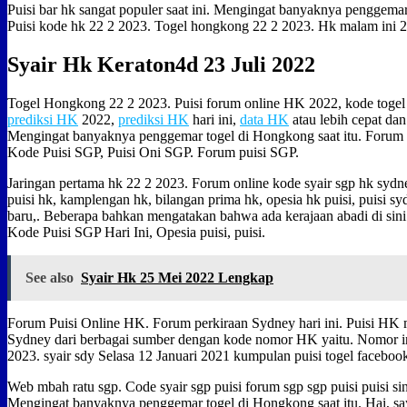
Puisi bar hk sangat populer saat ini. Mengingat banyaknya penggemar
Puisi kode hk 22 2 2023. Togel hongkong 22 2 2023. Hk malam ini 2
Syair Hk Keraton4d 23 Juli 2022
Togel Hongkong 22 2 2023. Puisi forum online HK 2022, kode toge
prediksi HK
2022,
prediksi HK
hari ini,
data HK
atau lebih cepat da
Mengingat banyaknya penggemar togel di Hongkong saat itu. Forum 
Kode Puisi SGP, Puisi Oni SGP. Forum puisi SGP.
Jaringan pertama hk 22 2 2023. Forum online kode syair sgp hk sydney
puisi hk, kamplengan hk, bilangan prima hk, opesia hk puisi, puisi syd
baru,. Beberapa bahkan mengatakan bahwa ada kerajaan abadi di sin
Kode Puisi SGP Hari Ini, Opesia puisi, puisi.
See also
Syair Hk 25 Mei 2022 Lengkap
Forum Puisi Online HK. Forum perkiraan Sydney hari ini. Puisi HK
Sydney dari berbagai sumber dengan kode nomor HK yaitu. Nomor in
2023. syair sdy Selasa 12 Januari 2021 kumpulan puisi togel faceboo
Web mbah ratu sgp. Code syair sgp puisi forum sgp sgp puisi puisi si
Mengingat banyaknya penggemar togel di Hongkong saat itu. Hai, sa