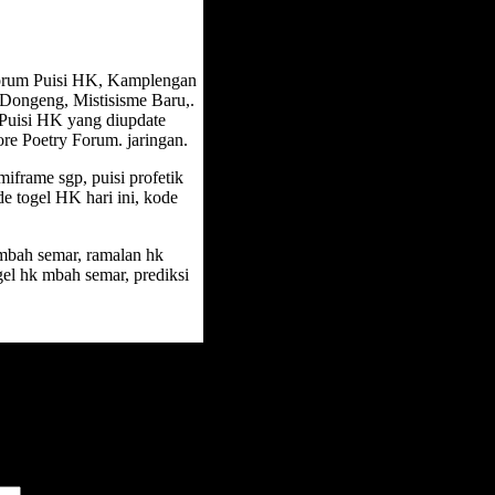
orum Puisi HK, Kamplengan
Dongeng, Mistisisme Baru,.
 Puisi HK yang diupdate
re Poetry Forum. jaringan.
omiframe sgp, puisi profetik
e togel HK hari ini, kode
mbah semar, ramalan hk
gel hk mbah semar, prediksi
*