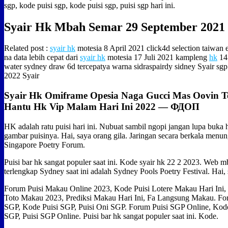
sgp, kode puisi sgp, kode puisi sgp, puisi sgp hari ini.
Syair Hk Mbah Semar 29 September 2021
Related post :
syair hk
motesia 8 April 2021 click4d selection taiwan 
na data lebih cepat dari
syair hk
motesia 17 Juli 2021 kampleng
hk
14
water sydney draw 6d tercepatya warna sidraspairdy sidney Syair sg
2022 Syair
Syair Hk Omiframe Opesia Naga Gucci Mas Oovin 
Hantu Hk Vip Malam Hari Ini 2022 — ФДОП
HK adalah ratu puisi hari ini. Nubuat sambil ngopi jangan lupa buk
gambar puisinya. Hai, saya orang gila. Jaringan secara berkala menu
Singapore Poetry Forum.
Puisi bar hk sangat populer saat ini. Kode syair hk 22 2 2023. Web 
terlengkap Sydney saat ini adalah Sydney Pools Poetry Festival. Hai, 
Forum Puisi Makau Online 2023, Kode Puisi Lotere Makau Hari Ini,
Toto Makau 2023, Prediksi Makau Hari Ini, Fa Langsung Makau. Fo
SGP, Kode Puisi SGP, Puisi Oni SGP. Forum Puisi SGP Online, Kode
SGP, Puisi SGP Online. Puisi bar hk sangat populer saat ini. Kode.