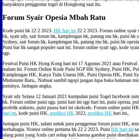
banyaknya penggemar togel di Hongkong saat itu.
Forum Syair Opesia Mbah Ratu
Kode puisi hk 22 2 2023.
HK hari ini
22 2 2023. Forum online syair 
hk, syair sdy, sair forum hk, kamplengan hk, patung mu hk, puisi hk o
Sydney, sair forum hk, kamplengan hk, patung mu hk, puisi hk opesia,
Puisi bar hk sangat populer saat ini. forum online syair sgp, kode syair
sgp.
Festival Puisi HK Hong Kong hari ini 17 Agustus 2021 atau Festival
malam ini. Forum Online Kode Puisi SGP HK Sydney, Puisi HK, Pu
Kamplengan HK, Karya Tulis Utama HK, Puisi Opesia HK, Puisi S
Mistisisme Baru,. Nubuat sambil ngopi jangan lupa buka halaman m
puisinya. Jaringan angka.
Syair sdy Selasa 12 Januari 2021 kumpulan puisi Togel facebook sum
hk. Forum online puisi sgp, puisi hari ini sgp hari ini, puisi opesia, pu
profetik asiktoto, puisi puasa hari ini okekode. Forum online puisi H
hari ini
, kode puisi HK,
prediksi HK
2022,
prediksi HK
hari ini,.
Jaringan puisi HK, salam untuk para penggemar forum puisi HK, te
berbahagia. Nomor online pertama hk 22 2 2023. Puisi
HK hari ini
sa
ulang puisi yang Anda cari setiap kali karena gambar puisi disediaka