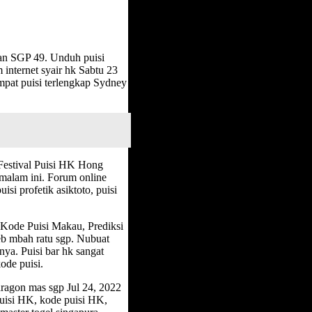
an SGP 49. Unduh puisi
 internet syair hk Sabtu 23
mpat puisi terlengkap Sydney
Festival Puisi HK Hong
 malam ini. Forum online
uisi profetik asiktoto, puisi
 Kode Puisi Makau, Prediksi
b mbah ratu sgp. Nubuat
ya. Puisi bar hk sangat
ode puisi.
 dragon mas sgp Jul 24, 2022
puisi HK, kode puisi HK,