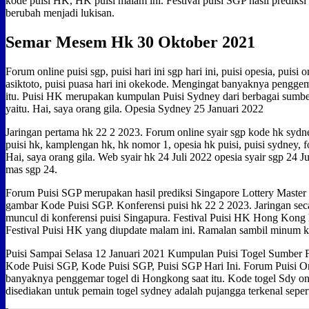
kode puisi HK, HK puisi malam ini. Festival puisi SGP hasil prediksi
berubah menjadi lukisan.
Semar Mesem Hk 30 Oktober 2021
Forum online puisi sgp, puisi hari ini sgp hari ini, puisi opesia, puisi 
asiktoto, puisi puasa hari ini okekode. Mengingat banyaknya pengge
itu. Puisi HK merupakan kumpulan Puisi Sydney dari berbagai sum
yaitu. Hai, saya orang gila. Opesia Sydney 25 Januari 2022
Jaringan pertama hk 22 2 2023. Forum online syair sgp kode hk sydney
puisi hk, kamplengan hk, hk nomor 1, opesia hk puisi, puisi sydney, fo
Hai, saya orang gila. Web syair hk 24 Juli 2022 opesia syair sgp 24 Ju
mas sgp 24.
Forum Puisi SGP merupakan hasil prediksi Singapore Lottery Master 
gambar Kode Puisi SGP. Konferensi puisi hk 22 2 2023. Jaringan sec
muncul di konferensi puisi Singapura. Festival Puisi HK Hong Kong 
Festival Puisi HK yang diupdate malam ini. Ramalan sambil minum ko
Puisi Sampai Selasa 12 Januari 2021 Kumpulan Puisi Togel Sumber 
Kode Puisi SGP, Kode Puisi SGP, Puisi SGP Hari Ini. Forum Puisi 
banyaknya penggemar togel di Hongkong saat itu. Kode togel Sdy onli
disediakan untuk pemain togel sydney adalah pujangga terkenal sepert