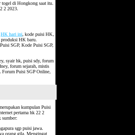
 togel di Hongkong saat itu.
2 2 2023.
l
HK hari ini
, kode puisi HK,
n produksi HK baru.
Puisi SGP, Kode Puisi SGP,
, syair hk, puisi sdy, forum
ney, forum sejarah, mistis
i. Forum Puisi SGP Online,
 merupakan kumpulan Puisi
ternet pertama hk 22 2
k sumber:
ngapura sgp puisi jawa.
ya orang gila. Mengingat