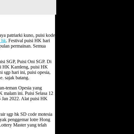
ya patriarki kuno, puisi kode
a hk
. Festival puisi HK hari
umpulan permainan. Semua
isi SGP, Puisi Oni SGP. Di
uisi HK Kamleng, puisi HK
sgp hari ini, puisi opesia,
de. sajak batang.
man-teman Opesia yang
 malam ini. Puisi Selasa 12
 Jan 2022. Alat puisi HK
air sgp hk SD code motesia
anyak penggemar lotre Hong
ottery Master yang telah