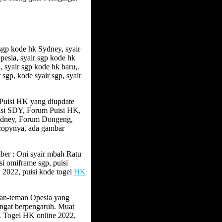
sgp kode hk Sydney, syair
pesia, syair sgp kode hk
 syair sgp kode hk baru,.
 sgp, kode syair sgp, syair
 Puisi HK yang diupdate
isi SDY, Forum Puisi HK,
ydney, Forum Dongeng,
icopynya, ada gambar
ber : Oni syair mbah Ratu
isi omiframe sgp, puisi
K 2022, puisi kode togel
HK
man-teman Opesia yang
ngat berpengaruh. Muat
n. Togel HK online 2022,