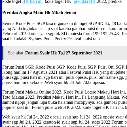
kode togel
HK hari ini
, kode togel HK,
prediksi HK
2022, prediksi.
Prediksi Angka Main Hk Mbah Semar
Semua Kode Puisi SGP bisa digunakan di togel SGP 4D 45, 48 bahk
yang Anda inginkan setiap saat karena gambar puisi disediakan. forum
Februari 2019 kode syair sgp hk SD motesia from 199.192.25.48. Te
saat ini adalah Sydney Pools Poetry Festival. puisi ratu
See also
Forum Syair Hk Tgl 27 September 2021
Forum Puisi SGP, Kode Puisi SGP, Kode Puisi SGP, Puisi Oni SGP. 
Kong hari ini 17 Agustus 2021 atau Festival Puisi HK yang diupdate
puisi sgp, puisi hari ini sgp hari ini, puisi opesia, puisi omiframe sgp, p
puasa hari ini okekode. Web syair hk 24 Juli 2022 opesia.
Forum Puisi Makau Online 2023, Kode Puisi Lotere Makau Hari Ini,
Toto Makau 2023, Prediksi Makau Hari Ini, Fa Langsung Makau. We
sambil ngopi jangan lupa buka halaman micopynya, ada gambar puisin
populer saat ini. Forum puisi web HK 2022, kode togel HK hari ini, k
Web syair hk Jul 24, 2022 opesia syair sgp Jul 24, 2022 opesia syair
syair sgp Jul 24, 2022 keraton4d syair sgp Jul 24, stoto 2022 Forum 