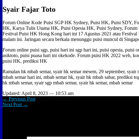
Syair Fajar Toto
Forum Online Kode Puisi SGP HK Sydney, Puisi HK, Puisi SDY, F
HK, Karya Tulis Utama HK, Puisi Opesia HK, Puisi Sydney, Forum 
Festival Puisi HK Hong Kong hari ini 17 Agustus 2021 atau Festival
malam ini. Jaringan secara berkala menunggu puisi muncul di Singapo
Forum online puisi sgp, puisi hari ini sgp hari ini, puisi opesia, puisi 
asiktoto, puisi puasa hari ini okekode. Forum puisi HK 2022 web, kod
puisi HK, prediksi HK
Ramalan hk mbah semar, syair hk semar mesem, 29 september, syair 
mbah semar hari ini, mbah semar hk, syair hk mbah sabar, prediksi to
hk mbah semar, syair sgp mbah semar, syair hk semar, mbah semar
Updated: April 8, 2023 — 10:53 am
← Previous Post
Next Post →
Leave a Reply
Your email address will not be published.
Required fields are marked