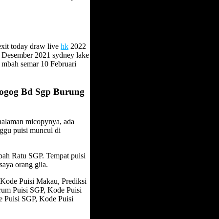
exit today draw live
hk
2022
 Desember 2021 sydney lake
p mbah semar 10 Februari
Togog Bd Sgp Burung
a halaman micopynya, ada
nggu puisi muncul di
mbah Ratu SGP. Tempat puisi
saya orang gila.
 Kode Puisi Makau, Prediksi
rum Puisi SGP, Kode Puisi
 Puisi SGP, Kode Puisi