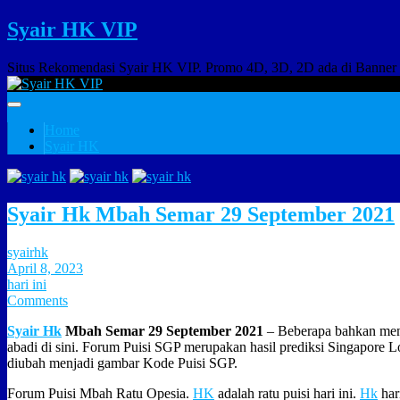
Syair HK VIP
Situs Rekomendasi Syair HK VIP. Promo 4D, 3D, 2D ada di Banner
Home
Syair HK
Syair Hk Mbah Semar 29 September 2021
syairhk
April 8, 2023
hari ini
Comments
Syair Hk
Mbah Semar 29 September 2021
– Beberapa bahkan men
abadi di sini. Forum Puisi SGP merupakan hasil prediksi Singapore L
diubah menjadi gambar Kode Puisi SGP.
Forum Puisi Mbah Ratu Opesia.
HK
adalah ratu puisi hari ini.
Hk
har