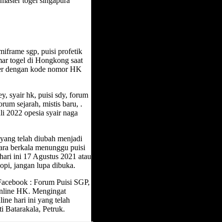
 master togel singapura
omiframe sgp, puisi profetik
mar togel di Hongkong saat
ber dengan kode nomor HK
, syair hk, puisi sdy, forum
rum sejarah, mistis baru, .
li 2022 opesia syair naga
yang telah diubah menjadi
ara berkala menunggu puisi
hari ini 17 Agustus 2021 atau
pi, jangan lupa dibuka.
Facebook : Forum Puisi SGP,
Online HK. Mengingat
ne hari ini yang telah
i Batarakala, Petruk.