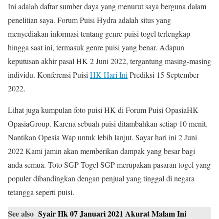
Ini adalah daftar sumber daya yang menurut saya berguna dalam
penelitian saya. Forum Puisi Hydra adalah situs yang
menyediakan informasi tentang genre puisi togel terlengkap
hingga saat ini, termasuk genre puisi yang benar. Adapun
keputusan akhir pasal HK 2 Juni 2022, tergantung masing-masing
individu. Konferensi Puisi
HK Hari Ini
Prediksi 15 September
2022.
Lihat juga kumpulan foto puisi HK di Forum Puisi OpasiaHK
OpasiaGroup. Karena sebuah puisi ditambahkan setiap 10 menit.
Nantikan Opesia Wap untuk lebih lanjut. Sayar hari ini 2 Juni
2022 Kami jamin akan memberikan dampak yang besar bagi
anda semua. Toto SGP Togel SGP merupakan pasaran togel yang
populer dibandingkan dengan penjual yang tinggal di negara
tetangga seperti puisi.
See also
Syair Hk 07 Januari 2021 Akurat Malam Ini