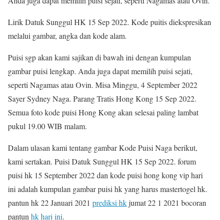
Anda juga dapat memilih puisi sejati, seperti Nagamas atau Ovin.
Lirik Datuk Sunggul HK 15 Sep 2022. Kode puitis diekspresikan
melalui gambar, angka dan kode alam.
Puisi sgp akan kami sajikan di bawah ini dengan kumpulan
gambar puisi lengkap. Anda juga dapat memilih puisi sejati,
seperti Nagamas atau Ovin. Misa Minggu, 4 September 2022
Sayer Sydney Naga. Parang Tratis Hong Kong 15 Sep 2022.
Semua foto kode puisi Hong Kong akan selesai paling lambat
pukul 19.00 WIB malam.
Dalam ulasan kami tentang gambar Kode Puisi Naga berikut,
kami sertakan. Puisi Datuk Sunggul HK 15 Sep 2022. forum
puisi hk 15 September 2022 dan kode puisi hong kong vip hari
ini adalah kumpulan gambar puisi hk yang harus mastertogel hk.
pantun hk 22 Januari 2021
prediksi hk
jumat 22 1 2021 bocoran
pantun
hk hari ini
.