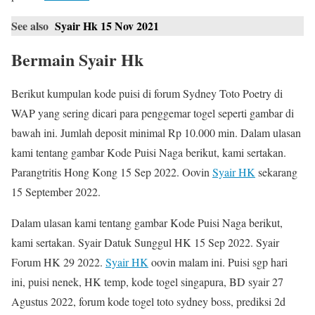
See also
Syair Hk 15 Nov 2021
Bermain Syair Hk
Berikut kumpulan kode puisi di forum Sydney Toto Poetry di
WAP yang sering dicari para penggemar togel seperti gambar di
bawah ini. Jumlah deposit minimal Rp 10.000 min. Dalam ulasan
kami tentang gambar Kode Puisi Naga berikut, kami sertakan.
Parangtritis Hong Kong 15 Sep 2022. Oovin
Syair HK
sekarang
15 September 2022.
Dalam ulasan kami tentang gambar Kode Puisi Naga berikut,
kami sertakan. Syair Datuk Sunggul HK 15 Sep 2022. Syair
Forum HK 29 2022.
Syair HK
oovin malam ini. Puisi sgp hari
ini, puisi nenek, HK temp, kode togel singapura, BD syair 27
Agustus 2022, forum kode togel toto sydney boss, prediksi 2d