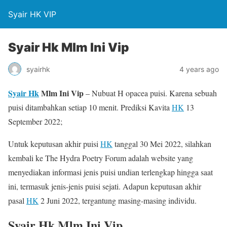
Syair HK VIP
Syair Hk Mlm Ini Vip
syairhk
4 years ago
Syair Hk
Mlm Ini Vip
– Nubuat H opacea puisi. Karena sebuah
puisi ditambahkan setiap 10 menit. Prediksi Kavita
HK
13
September 2022;
Untuk keputusan akhir puisi
HK
tanggal 30 Mei 2022, silahkan
kembali ke The Hydra Poetry Forum adalah website yang
menyediakan informasi jenis puisi undian terlengkap hingga saat
ini, termasuk jenis-jenis puisi sejati. Adapun keputusan akhir
pasal
HK
2 Juni 2022, tergantung masing-masing individu.
Syair Hk Mlm Ini Vip