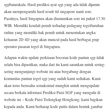
sgpbatarakala. Hasil prediksi ayat sgp yang ada tidak dijamin
akan mempengaruhi hasil result 4d singapore nanti sore.
Pasalnya, hasil Singapura akan diumumkan sore ini pukul 17.30
WIB. Memiliki kendali penuh terhadap pedagang togel/taruhan
online yang memiliki hak penuh untuk menentukan angka
keluaran 2D 4D yang akan muncul pada hasil berbagai grup
operator pasaran togel di Singapura.
Adapun waktu update perkiraan bocoran kode pantun sgp tidak
selalu bisa dipastikan, maka dari itu kami sarankan untuk sering-
sering mengunjungi website ini atau bergabung dengan
komunitas pantun togel sgp yang sudah kami sediakan. Kami
akan terus berusaha semaksimal mungkin untuk mengupdate
secara berkala informasi Prediksi Puisi SGP yang mengalir di
website ini – Kode Puisi Terlengkap Hongkong, kami bagikan
kepada anda. Kami berharap kode puitis dalam bentuk gambar