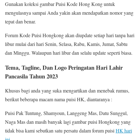
Gunakan koleksi gambar Puisi Kode Hong Kong untuk
mengulasnya sampai Anda yakin akan mendapatkan nomor yang
tepat dan benar.
Forum Kode Puisi Hongkong akan diupdate setiap hari tanpa hari
libur mulai dari hari Senin, Selasa, Rabu, Kamis, Jumat, Sabtu
dan Minggu. Walaupun hari libur dan selalu update seperti biasa.
Tema, Tagline, Dan Logo Peringatan Hari Lahir
Pancasila Tahun 2023
Khusus bagi anda yang suka mengartikan dan menebak rumus,
berikut beberapa macam nama puisi HK, diantaranya :
Puisi Pak Tuntung, Shamyoun, Langgeng Mas, Datu Sunggul,
Naga Mas dan masih banyak lagi gambar puisi Hongkong yang
tidak bisa kami sebutkan satu persatu dalam forum puisi
HK hari
ini
.