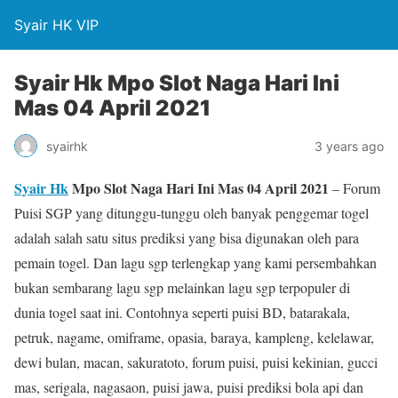
Syair HK VIP
Syair Hk Mpo Slot Naga Hari Ini
Mas 04 April 2021
syairhk
3 years ago
Syair Hk
Mpo Slot Naga Hari Ini Mas 04 April 2021
– Forum
Puisi SGP yang ditunggu-tunggu oleh banyak penggemar togel
adalah salah satu situs prediksi yang bisa digunakan oleh para
pemain togel. Dan lagu sgp terlengkap yang kami persembahkan
bukan sembarang lagu sgp melainkan lagu sgp terpopuler di
dunia togel saat ini. Contohnya seperti puisi BD, batarakala,
petruk, nagame, omiframe, opasia, baraya, kampleng, kelelawar,
dewi bulan, macan, sakuratoto, forum puisi, puisi kekinian, gucci
mas, serigala, nagasaon, puisi jawa, puisi prediksi bola api dan