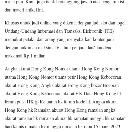
mana pun. Kami juga tidak bertanggung jawab atas pengaruh isi
dan materi artikel ini.
Khusus untuk judi online yang dikenal dengan judi slot dan togel,
Undang-Undang Informasi dan Transaksi Elektronik (ITE)
memukul pelaku dan orang yang menyebarkan konten judi
dengan hukuman maksimal 6 tahun penjara dan/atau denda
maksimal Rp 1 miliar. .
Angka akurat Hong Kong Nomor utama Hong Kong Nomor
utama Hong Kong Nomor utama petir Hong Kong Kebocoran
akurat Hong Kong Angka akurat Hong Kong bocor Bocoran
akurat Hong Kong Kebocoran akurat HK Data Hong Kong hk
forum puisi HK jp Keluaran hk forum kode hk Angka akurat
Hong Kong hk Ramalan akurat Hong Kong ramalan angka
akurat ramalan hk ramalan akurat hk ramalan minggu hk ramalan
hari kamis ramalan hk minggu ramalan hk rabu 15 maret 2023