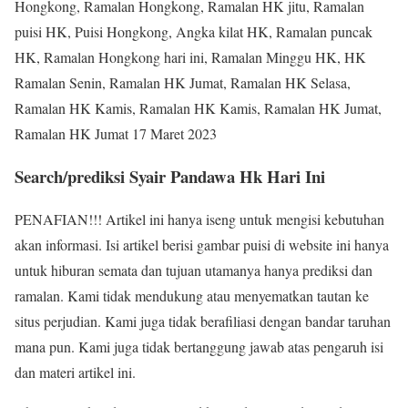
Hongkong, Ramalan Hongkong, Ramalan HK jitu, Ramalan
puisi HK, Puisi Hongkong, Angka kilat HK, Ramalan puncak
HK, Ramalan Hongkong hari ini, Ramalan Minggu HK, HK
Ramalan Senin, Ramalan HK Jumat, Ramalan HK Selasa,
Ramalan HK Kamis, Ramalan HK Kamis, Ramalan HK Jumat,
Ramalan HK Jumat 17 Maret 2023
Search/prediksi Syair Pandawa Hk Hari Ini
PENAFIAN!!! Artikel ini hanya iseng untuk mengisi kebutuhan
akan informasi. Isi artikel berisi gambar puisi di website ini hanya
untuk hiburan semata dan tujuan utamanya hanya prediksi dan
ramalan. Kami tidak mendukung atau menyematkan tautan ke
situs perjudian. Kami juga tidak berafiliasi dengan bandar taruhan
mana pun. Kami juga tidak bertanggung jawab atas pengaruh isi
dan materi artikel ini.