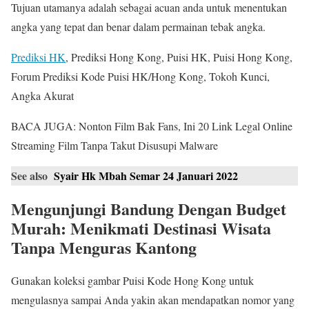
Tujuan utamanya adalah sebagai acuan anda untuk menentukan
angka yang tepat dan benar dalam permainan tebak angka.
Prediksi HK
, Prediksi Hong Kong, Puisi HK, Puisi Hong Kong,
Forum Prediksi Kode Puisi HK/Hong Kong, Tokoh Kunci,
Angka Akurat
BACA JUGA: Nonton Film Bak Fans, Ini 20 Link Legal Online
Streaming Film Tanpa Takut Disusupi Malware
See also
Syair Hk Mbah Semar 24 Januari 2022
Mengunjungi Bandung Dengan Budget
Murah: Menikmati Destinasi Wisata
Tanpa Menguras Kantong
Gunakan koleksi gambar Puisi Kode Hong Kong untuk
mengulasnya sampai Anda yakin akan mendapatkan nomor yang