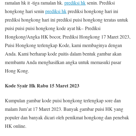
ramalan hk it -tiga ramalan hk.
prediksi hk
senin. Prediksi
hongkong hari senin
prediksi hk
prediksi hongkong hari ini
prediksi hongkong hari ini prediksi puisi hongkong teratas untuk
puisi puisi puisi hongkong kode ayat hk– Prediksi
Hongkong/Angka HK bocor, Prediksi Hongkong 17 Maret 2023,
Puisi Hongkong terlengkap Kode, kami membaginya dengan
Anda. Kami berharap kode puitis dalam bentuk gambar akan
membantu Anda menghasilkan angka untuk memasuki pasar
Hong Kong.
Kode Syair Hk Rabu 15 Maret 2023
Kumpulan gambar kode puisi hongkong terlengkap sore dan
malam Jum’at 17 Maret 2023. Banyak gambar puisi HK yang
populer dan banyak dicari oleh penikmat hongkong dan penebak
HK online.