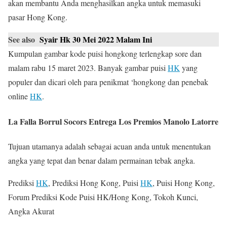
akan membantu Anda menghasilkan angka untuk memasuki
pasar Hong Kong.
See also
Syair Hk 30 Mei 2022 Malam Ini
Kumpulan gambar kode puisi hongkong terlengkap sore dan
malam rabu 15 maret 2023. Banyak gambar puisi
HK
yang
populer dan dicari oleh para penikmat ‘hongkong dan penebak
online
HK
.
La Falla Borrul Socors Entrega Los Premios Manolo Latorre
Tujuan utamanya adalah sebagai acuan anda untuk menentukan
angka yang tepat dan benar dalam permainan tebak angka.
Prediksi
HK
, Prediksi Hong Kong, Puisi
HK
, Puisi Hong Kong,
Forum Prediksi Kode Puisi HK/Hong Kong, Tokoh Kunci,
Angka Akurat