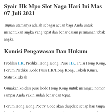
Syair Hk Mpo Slot Naga Hari Ini Mas
07 Juli 2021
Tujuan utamanya adalah sebagai acuan bagi Anda untuk
menentukan angka yang tepat dan benar dalam permainan tebak
angka.
Komisi Pengawasan Dan Hukum
Prediksi
HK
, Prediksi Hong Kong, Puisi
HK
, Puisi Hong Kong,
Forum Prediksi Kode Puisi HK/Hong Kong, Tokoh Kunci,
Statistik Eksak
Gunakan koleksi puisi kode Hong Kong untuk meninjau nomor
sampai Anda yakin sudah benar dan tepat.
Forum Hong Kong Poetry Code akan diupdate setiap hari tanpa