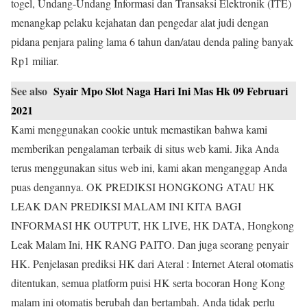
togel, Undang-Undang Informasi dan Transaksi Elektronik (ITE)
menangkap pelaku kejahatan dan pengedar alat judi dengan
pidana penjara paling lama 6 tahun dan/atau denda paling banyak
Rp1 miliar.
See also
Syair Mpo Slot Naga Hari Ini Mas Hk 09 Februari
2021
Kami menggunakan cookie untuk memastikan bahwa kami
memberikan pengalaman terbaik di situs web kami. Jika Anda
terus menggunakan situs web ini, kami akan menganggap Anda
puas dengannya. OK PREDIKSI HONGKONG ATAU HK
LEAK DAN PREDIKSI MALAM INI KITA BAGI
INFORMASI HK OUTPUT, HK LIVE, HK DATA, Hongkong
Leak Malam Ini, HK RANG PAITO. Dan juga seorang penyair
HK. Penjelasan prediksi HK dari Ateral : Internet Ateral otomatis
ditentukan, semua platform puisi HK serta bocoran Hong Kong
malam ini otomatis berubah dan bertambah. Anda tidak perlu