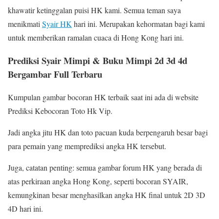
khawatir ketinggalan puisi HK kami. Semua teman saya
menikmati
Syair HK
hari ini. Merupakan kehormatan bagi kami
untuk memberikan ramalan cuaca di Hong Kong hari ini.
Prediksi Syair Mimpi & Buku Mimpi 2d 3d 4d
Bergambar Full Terbaru
Kumpulan gambar bocoran HK terbaik saat ini ada di website
Prediksi Kebocoran Toto Hk Vip.
Jadi angka jitu HK dan toto pacuan kuda berpengaruh besar bagi
para pemain yang memprediksi angka HK tersebut.
Juga, catatan penting: semua gambar forum HK yang berada di
atas perkiraan angka Hong Kong, seperti bocoran SYAIR,
kemungkinan besar menghasilkan angka HK final untuk 2D 3D
4D hari ini.