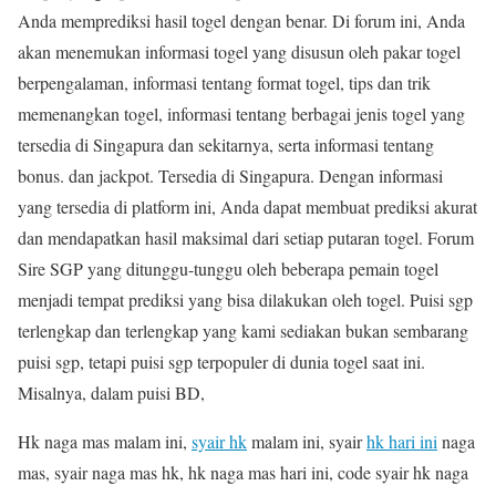
Anda memprediksi hasil togel dengan benar. Di forum ini, Anda
akan menemukan informasi togel yang disusun oleh pakar togel
berpengalaman, informasi tentang format togel, tips dan trik
memenangkan togel, informasi tentang berbagai jenis togel yang
tersedia di Singapura dan sekitarnya, serta informasi tentang
bonus. dan jackpot. Tersedia di Singapura. Dengan informasi
yang tersedia di platform ini, Anda dapat membuat prediksi akurat
dan mendapatkan hasil maksimal dari setiap putaran togel. Forum
Sire SGP yang ditunggu-tunggu oleh beberapa pemain togel
menjadi tempat prediksi yang bisa dilakukan oleh togel. Puisi sgp
terlengkap dan terlengkap yang kami sediakan bukan sembarang
puisi sgp, tetapi puisi sgp terpopuler di dunia togel saat ini.
Misalnya, dalam puisi BD,
Hk naga mas malam ini,
syair hk
malam ini, syair
hk hari ini
naga
mas, syair naga mas hk, hk naga mas hari ini, code syair hk naga