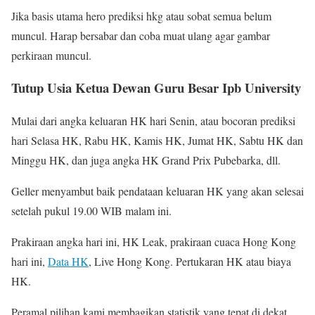
Jika basis utama hero prediksi hkg atau sobat semua belum
muncul. Harap bersabar dan coba muat ulang agar gambar
perkiraan muncul.
Tutup Usia Ketua Dewan Guru Besar Ipb University
Mulai dari angka keluaran HK hari Senin, atau bocoran prediksi
hari Selasa HK, Rabu HK, Kamis HK, Jumat HK, Sabtu HK dan
Minggu HK, dan juga angka HK Grand Prix Pubebarka, dll.
Geller menyambut baik pendataan keluaran HK yang akan selesai
setelah pukul 19.00 WIB malam ini.
Prakiraan angka hari ini, HK Leak, prakiraan cuaca Hong Kong
hari ini,
Data HK
, Live Hong Kong. Pertukaran HK atau biaya
HK.
Peramal pilihan kami membagikan statistik yang tepat di dekat