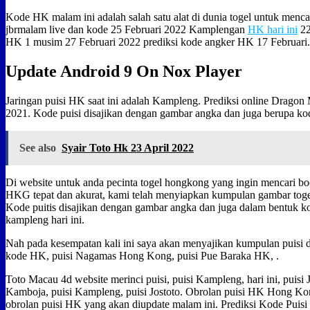
Kode HK malam ini adalah salah satu alat di dunia togel untuk menca
jbrmalam live dan kode 25 Februari 2022 Kamplengan
HK hari ini
22
HK 1 musim 27 Februari 2022 prediksi kode angker HK 17 Februari.
Update Android 9 On Nox Player
Jaringan puisi HK saat ini adalah Kampleng. Prediksi online Dragon 
2021. Kode puisi disajikan dengan gambar angka dan juga berupa ko
See also
Syair Toto Hk 23 April 2022
Di website untuk anda pecinta togel hongkong yang ingin mencari b
HKG tepat dan akurat, kami telah menyiapkan kumpulan gambar tog
Kode puitis disajikan dengan gambar angka dan juga dalam bentuk ko
kampleng hari ini.
Nah pada kesempatan kali ini saya akan menyajikan kumpulan puisi d
kode HK, puisi Nagamas Hong Kong, puisi Pue Baraka HK, .
Toto Macau 4d website merinci puisi, puisi Kampleng, hari ini, puisi J
Kamboja, puisi Kampleng, puisi Jostoto. Obrolan puisi HK Hong Kong
obrolan puisi HK yang akan diupdate malam ini. Prediksi Kode Puis