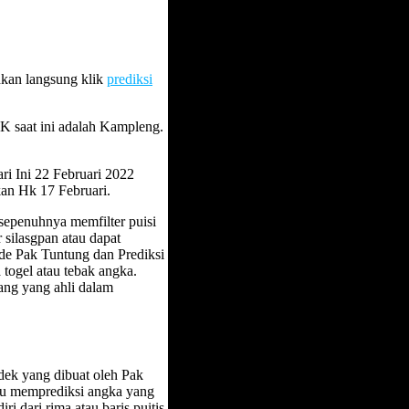
hkan langsung klik
prediksi
HK saat ini adalah Kampleng.
i Ini 22 Februari 2022
an Hk 17 Februari.
sepenuhnya memfilter puisi
silasgpan atau dapat
e Pak Tuntung dan Prediksi
 togel atau tebak angka.
ang yang ahli dalam
dek yang dibuat oleh Pak
au memprediksi angka yang
ri dari rima atau baris puitis