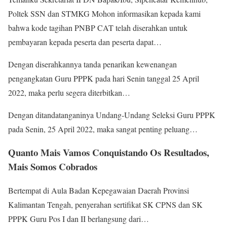
Poltek SSN dan STMKG Mohon informasikan kepada kami
bahwa kode tagihan PNBP CAT telah diserahkan untuk
pembayaran kepada peserta dan peserta dapat…
Dengan diserahkannya tanda penarikan kewenangan
pengangkatan Guru PPPK pada hari Senin tanggal 25 April
2022, maka perlu segera diterbitkan…
Dengan ditandatanganinya Undang-Undang Seleksi Guru PPPK
pada Senin, 25 April 2022, maka sangat penting peluang…
Quanto Mais Vamos Conquistando Os Resultados,
Mais Somos Cobrados
Bertempat di Aula Badan Kepegawaian Daerah Provinsi
Kalimantan Tengah, penyerahan sertifikat SK CPNS dan SK
PPPK Guru Pos I dan II berlangsung dari…