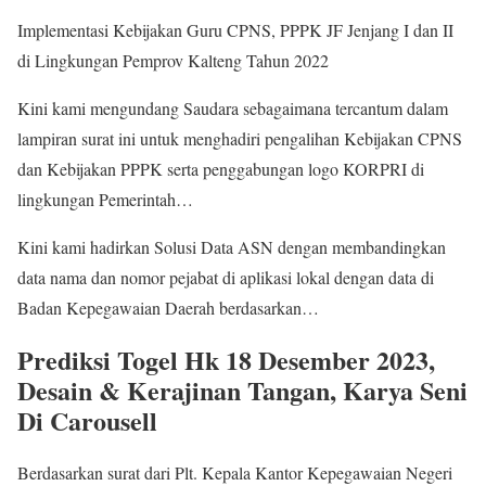
Implementasi Kebijakan Guru CPNS, PPPK JF Jenjang I dan II
di Lingkungan Pemprov Kalteng Tahun 2022
Kini kami mengundang Saudara sebagaimana tercantum dalam
lampiran surat ini untuk menghadiri pengalihan Kebijakan CPNS
dan Kebijakan PPPK serta penggabungan logo KORPRI di
lingkungan Pemerintah…
Kini kami hadirkan Solusi Data ASN dengan membandingkan
data nama dan nomor pejabat di aplikasi lokal dengan data di
Badan Kepegawaian Daerah berdasarkan…
Prediksi Togel Hk 18 Desember 2023,
Desain & Kerajinan Tangan, Karya Seni
Di Carousell
Berdasarkan surat dari Plt. Kepala Kantor Kepegawaian Negeri