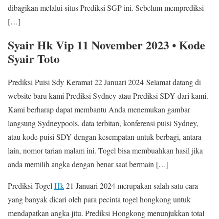
dibagikan melalui situs Prediksi SGP ini. Sebelum memprediksi
[…]
Syair Hk Vip 11 November 2023 • Kode
Syair Toto
Prediksi Puisi Sdy Keramat 22 Januari 2024 Selamat datang di
website baru kami Prediksi Sydney atau Prediksi SDY dari kami.
Kami berharap dapat membantu Anda menemukan gambar
langsung Sydneypools, data terbitan, konferensi puisi Sydney,
atau kode puisi SDY dengan kesempatan untuk berbagi, antara
lain, nomor tarian malam ini. Togel bisa membuahkan hasil jika
anda memilih angka dengan benar saat bermain […]
Prediksi Togel
Hk
21 Januari 2024 merupakan salah satu cara
yang banyak dicari oleh para pecinta togel hongkong untuk
mendapatkan angka jitu. Prediksi Hongkong menunjukkan total