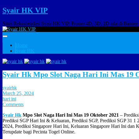
Syair HK VIP
Situs Rekomendasi Syair HK VIP. Promo 4D, 3D, 2D ada di Banner
Home
Syair HK
Syair Hk Mpo Slot Naga Hari Ini Mas 19 
syairhk
March 25, 2024
hari ini
Comments
Syair Hk
Mpo Slot Naga Hari Ini Mas 19 Oktober 2021
– Prediks
Prediksi SGP Hari Ini & Keluaran, Prediksi SGP, Prediksi SGP 31 1
2024, Prediksi Singapore Hari Ini, Keluaran Singapore Hari Ini dan
Terupdate bagi Pecinta Togel Online.