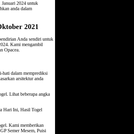
 Januari 2024 untuk
dahkan anda dalam
Oktober 2021
endirian Anda sendiri untuk
i 2024. Kami mengambil
dan Opacea.
i-hati dalam memprediksi
dasarkan arsitektur anda
togel. Lihat beberapa angka
 Hari Ini, Hasil Togel
togel. Kami memberikan
 SGP Semer Mesem, Puisi