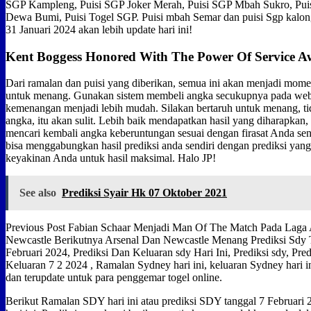
SGP Kampleng, Puisi SGP Joker Merah, Puisi SGP Mbah Sukro, Pui
Dewa Bumi, Puisi Togel SGP. Puisi mbah Semar dan puisi Sgp kal
31 Januari 2024 akan lebih update hari ini!
Kent Boggess Honored With The Power Of Service 
Dari ramalan dan puisi yang diberikan, semua ini akan menjadi mom
untuk menang. Gunakan sistem membeli angka secukupnya pada webs
kemenangan menjadi lebih mudah. Silakan bertaruh untuk menang, tid
angka, itu akan sulit. Lebih baik mendapatkan hasil yang diharapkan
mencari kembali angka keberuntungan sesuai dengan firasat Anda sen
bisa menggabungkan hasil prediksi anda sendiri dengan prediksi yan
keyakinan Anda untuk hasil maksimal. Halo JP!
See also
Prediksi Syair Hk 07 Oktober 2021
Previous Post Fabian Schaar Menjadi Man Of The Match Pada Laga 
Newcastle Berikutnya Arsenal Dan Newcastle Menang Prediksi Sdy Ta
Februari 2024, Prediksi Dan Keluaran sdy Hari Ini, Prediksi sdy, Pred
Keluaran 7 2 2024 , Ramalan Sydney hari ini, keluaran Sydney hari in
dan terupdate untuk para penggemar togel online.
Berikut Ramalan SDY hari ini atau prediksi SDY tanggal 7 Februari