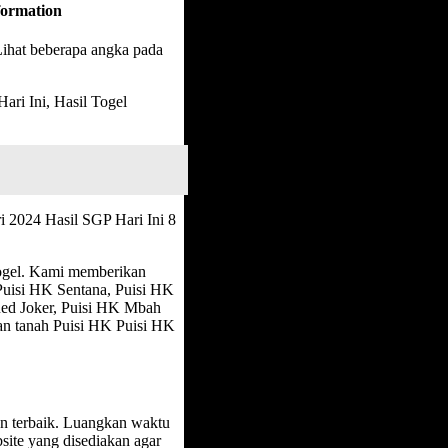
formation
 Lihat beberapa angka pada
ari Ini, Hasil Togel
i 2024 Hasil SGP Hari Ini 8
togel. Kami memberikan
 Puisi HK Sentana, Puisi HK
ed Joker, Puisi HK Mbah
an tanah Puisi HK Puisi HK
en terbaik. Luangkan waktu
ite yang disediakan agar