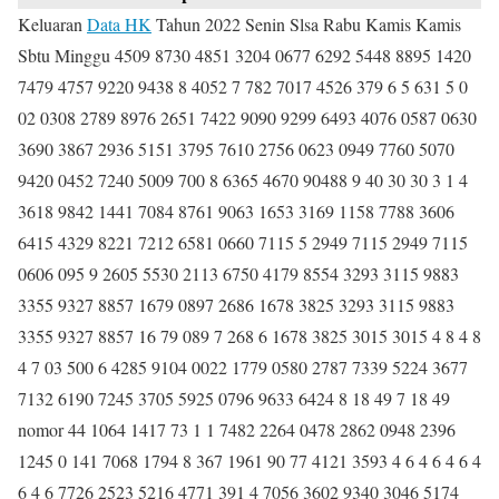
Keluaran
Data HK
Tahun 2022 Senin Slsa Rabu Kamis Kamis
Sbtu Minggu 4509 8730 4851 3204 0677 6292 5448 8895 1420
7479 4757 9220 9438 8 4052 7 782 7017 4526 379 6 5 631 5 0
02 0308 2789 8976 2651 7422 9090 9299 6493 4076 0587 0630
3690 3867 2936 5151 3795 7610 2756 0623 0949 7760 5070
9420 0452 7240 5009 700 8 6365 4670 90488 9 40 30 30 3 1 4
3618 9842 1441 7084 8761 9063 1653 3169 1158 7788 3606
6415 4329 8221 7212 6581 0660 7115 5 2949 7115 2949 7115
0606 095 9 2605 5530 2113 6750 4179 8554 3293 3115 9883
3355 9327 8857 1679 0897 2686 1678 3825 3293 3115 9883
3355 9327 8857 16 79 089 7 268 6 1678 3825 3015 3015 4 8 4 8
4 7 03 500 6 4285 9104 0022 1779 0580 2787 7339 5224 3677
7132 6190 7245 3705 5925 0796 9633 6424 8 18 49 7 18 49
nomor 44 1064 1417 73 1 1 7482 2264 0478 2862 0948 2396
1245 0 141 7068 1794 8 367 1961 90 77 4121 3593 4 6 4 6 4 6 4
6 4 6 7726 2523 5216 4771 391 4 7056 3602 9340 3046 5174