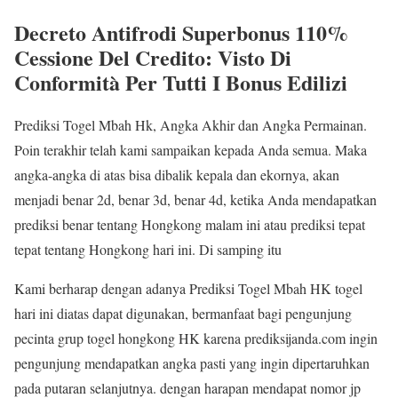
Decreto Antifrodi Superbonus 110%
Cessione Del Credito: Visto Di
Conformità Per Tutti I Bonus Edilizi
Prediksi Togel Mbah Hk, Angka Akhir dan Angka Permainan.
Poin terakhir telah kami sampaikan kepada Anda semua. Maka
angka-angka di atas bisa dibalik kepala dan ekornya, akan
menjadi benar 2d, benar 3d, benar 4d, ketika Anda mendapatkan
prediksi benar tentang Hongkong malam ini atau prediksi tepat
tepat tentang Hongkong hari ini. Di samping itu
Kami berharap dengan adanya Prediksi Togel Mbah HK togel
hari ini diatas dapat digunakan, bermanfaat bagi pengunjung
pecinta grup togel hongkong HK karena prediksijanda.com ingin
pengunjung mendapatkan angka pasti yang ingin dipertaruhkan
pada putaran selanjutnya. dengan harapan mendapat nomor jp