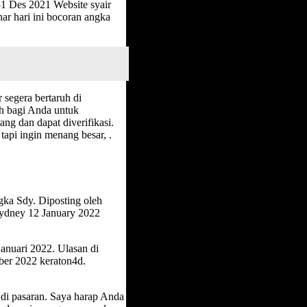
1 Des 2021 Website syair
r hari ini bocoran angka
segera bertaruh di
ah bagi Anda untuk
ng dan dapat diverifikasi.
tapi ingin menang besar, .
gka Sdy. Diposting oleh
 sydney 12 January 2022
anuari 2022. Ulasan di
ber 2022 keraton4d.
 di pasaran. Saya harap Anda