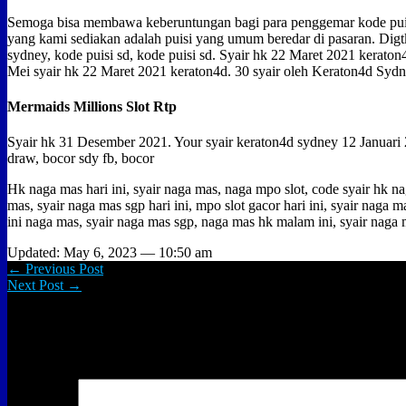
Semoga bisa membawa keberuntungan bagi para penggemar kode pui
yang kami sediakan adalah puisi yang umum beredar di pasaran. Dig
sydney, kode puisi sd, kode puisi sd. Syair hk 22 Maret 2021 keraton
Mei syair hk 22 Maret 2021 keraton4d. 30 syair oleh Keraton4d Sydn
Mermaids Millions Slot Rtp
Syair hk 31 Desember 2021. Your syair keraton4d sydney 12 Januari 
draw, bocor sdy fb, bocor
Hk naga mas hari ini, syair naga mas, naga mpo slot, code syair hk n
mas, syair naga mas sgp hari ini, mpo slot gacor hari ini, syair naga
ini naga mas, syair naga mas sgp, naga mas hk malam ini, syair naga m
Updated: May 6, 2023 — 10:50 am
← Previous Post
Next Post →
Leave a Reply
Your email address will not be published.
Required fields are marked