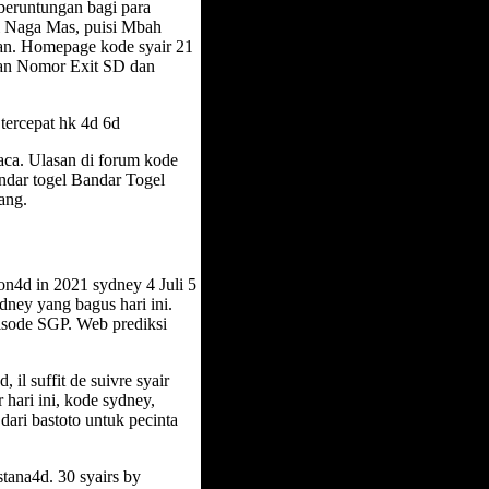
eruntungan bagi para
i Naga Mas, puisi Mbah
dan. Homepage kode syair 21
ran Nomor Exit SD dan
tercepat hk 4d 6d
aca. Ulasan di forum kode
andar togel Bandar Togel
ang.
on4d in 2021 sydney 4 Juli 5
dney yang bagus hari ini.
sode SGP. Web prediksi
il suffit de suivre syair
hari ini, kode sydney,
 dari bastoto untuk pecinta
tana4d. 30 syairs by