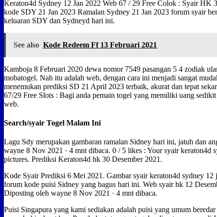
Keraton4d Sydney 12 Jan 2022 Web 67 / 29 Free Colok : Syair HK 3
kode SDY 21 Jan 2023 Ramalan Sydney 21 Jan 2023 forum syair bena
keluaran SDY dan Sydneyd hari ini.
See also
Kode Redeem Ff 13 Februari 2021
Kamboja 8 Februari 2020 dewa nomor 7549 pasangan 5 4 zodiak ular 
mobatogel. Nah itu adalah web, dengan cara ini menjadi sangat mud
menemukan prediksi SD 21 April 2023 terbaik, akurat dan tepat sekara
67/29 Free Slots : Bagi anda pemain togel yang memiliki uang sedikit 
web.
Search/syair Togel Malam Ini
Lagu Sdy merupakan gambaran ramalan Sidney hari ini, jatuh dan an
wayne 8 Nov 2021 · 4 mnt dibaca. 0 / 5 likes : Your syair keraton4d
pictures. Prediksi Keraton4d hk 30 Desember 2021.
Kode Syair Prediksi 6 Mei 2021. Gambar syair keraton4d sydney 12 j
forum kode puisi Sidney yang bagus hari ini. Web syair hk 12 Desem
Diposting oleh wayne 8 Nov 2021 · 4 mnt dibaca.
Puisi Singapura yang kami sediakan adalah puisi yang umum beredar