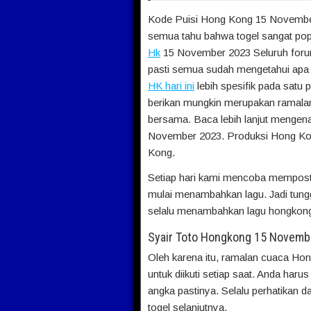
Kode Puisi Hong Kong 15 November
semua tahu bahwa togel sangat popu
Hk
15 November 2023 Seluruh for
pasti semua sudah mengetahui apa 
HK hari ini
lebih spesifik pada satu
berikan mungkin merupakan ramala
bersama. Baca lebih lanjut mengen
November 2023. Produksi Hong Ko
Kong.
Setiap hari kami mencoba memposti
mulai menambahkan lagu. Jadi tungg
selalu menambahkan lagu hongkong s
Syair Toto Hongkong 15 Novemb
Oleh karena itu, ramalan cuaca Ho
untuk diikuti setiap saat. Anda ha
angka pastinya. Selalu perhatikan 
togel selanjutnya.