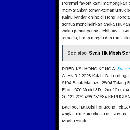
Peramal favorit kami membagikan a
menyarankan teman-teman untuk ber
Kalau bandar online di Hong Kong tu
semua menginginkan angka HK yang a
waktu penutupannya lebih awal. G
tersedia, harap tunggu dan muat ula
See also
Syair Hk Mbah Se
PREDIKSI HONG KONG A.
Syair
C. HK 5 2 2023 Kalah. D. Lembaga 
6104 Bajak Macaw : 28/04 Tulang Be
Ekor : 670 Model 3D : 2xx / 0xx /
26 *21 20*24*86*81*84 KERUGI
Bagi pecinta puisi hongkong Teb
Angka Jitu Batarakala HK, Rumus
Mbah Petruk.