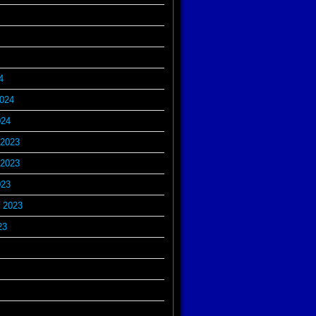
4
2024
024
2023
2023
023
 2023
23