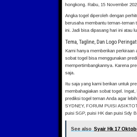
hongkong. Rabu, 15 November 202
Angka togel diperoleh dengan perhi
berusaha membantu teman-teman to
ini. Jadi bisa dipasang hari ini atau l
Tema, Tagline, Dan Logo Peringat
Kami hanya memberikan perkiraan an
sobat togel bisa menggunakan predik
mempertimbangkannya. Karena pred
saja.
Itu saja yang kami berikan untuk pr
membahagiakan sobat togel. Ingat,
prediksi togel teman Anda agar 
SYDNEY, FORUM PUISI ASIKTOTO S
puisi SGP, puisi HK dan puisi Sdy
See also
Syair Hk 17 Oktob