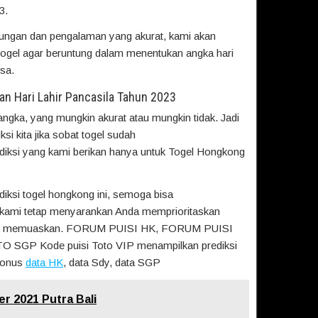
3.
tungan dan pengalaman yang akurat, kami akan
gel agar beruntung dalam menentukan angka hari
usa.
an Hari Lahir Pancasila Tahun 2023
gka, yang mungkin akurat atau mungkin tidak. Jadi
si kita jika sobat togel sudah
iksi yang kami berikan hanya untuk Togel Hongkong
ediksi togel hongkong ini, semoga bisa
 kami tetap menyarankan Anda memprioritaskan
lebih memuaskan. FORUM PUISI HK, FORUM PUISI
GP Kode puisi Toto VIP menampilkan prediksi
 Bonus
data HK
, data Sdy, data SGP
er 2021 Putra Bali