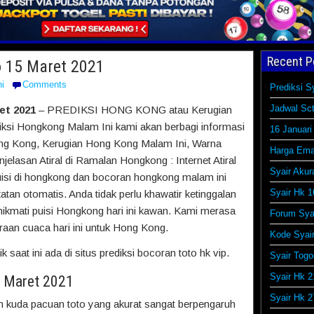
Recent P
o 15 Maret 2021
ni
Comments
Prediksi S
Jadwal Sct
et 2021
– PREDIKSI HONG KONG atau Kerugian
iksi Hongkong Malam Ini kami akan berbagi informasi
16 Januari
ng Kong, Kerugian Hong Kong Malam Ini, Warna
Harga Ema
njelasan Atiral di Ramalan Hongkong : Internet Atiral
Syair Akur
uisi di hongkong dan bocoran hongkong malam ini
Syair Hk 1
an otomatis. Anda tidak perlu khawatir ketinggalan
ikmati puisi Hongkong hari ini kawan. Kami merasa
Forum Syai
aan cuaca hari ini untuk Hong Kong.
Kode Syai
ik saat ini ada di situs prediksi bocoran toto hk vip.
Syair Togo
Syair Hk 2
5 Maret 2021
Syair Hk 2
an kuda pacuan toto yang akurat sangat berpengaruh