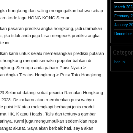
March 202
gka hongkong dan saling mengingatkan bahwa setiap
February 
n dalam kode lagu HONG KONG Semar.
January 2
an pasaran prediksi angka hongkong, jadi utamakan
December 
, jika tidak anda juga bisa mengecek prediksi angka
e ini.
Categor
galkan kami untuk selalu memenangkan prediksi putaran
a hongkong menjadi semakin populer bahkan di
hari ini
hongkong. Semoga anda paham Puisi Nyata >
an Angka Teratas Hongkong > Puisi Toto Hongkong
023 Selamat datang sobat pecinta Ramalan Hongkong
2023. Disini kami akan memberikan puisi wahyu
e puisi HK atau melengkapi berbagai jenis modul
ama HK, K atau Heads, Tails dan tentunya gambar
arinya. Kami juga mengumpulkan sedemikian rupa
angat akurat. Saya akan berbaik hati, saya akan